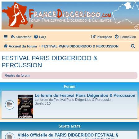
France Didgeridoo
Didgeridoo et Guimbarde sur France Didgeridoo - retrouvez la communauté.
Smartfeed
FAQ
Inscription
Connexion
R
Accueil du forum
FESTIVAL PARIS DIDGERIDOO & PERCUSSION
e
FESTIVAL PARIS DIDGERIDOO &
c
PERCUSSION
h
Règles du forum
e
r
Forum
c
Le forum du Festival Paris Didgeridoo & Percussion
h
Le forum du Festival Paris Didgeridoo & Percussion
Sujets :
10
e
r
Sujets actifs
Vidéo Officielle du PARIS DIDGERIDOO FESTIVAL §