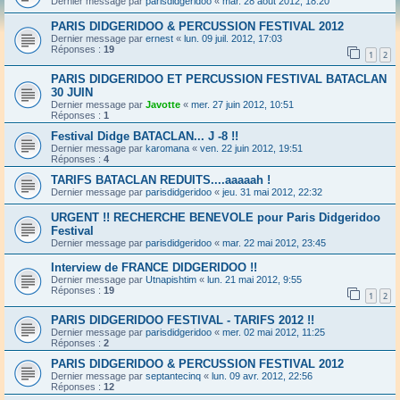
Dernier message par
parisdidgeridoo
«
mar. 28 août 2012, 18:20
PARIS DIDGERIDOO & PERCUSSION FESTIVAL 2012
Dernier message par
ernest
«
lun. 09 juil. 2012, 17:03
Réponses :
19
1
2
PARIS DIDGERIDOO ET PERCUSSION FESTIVAL BATACLAN
30 JUIN
Dernier message par
Javotte
«
mer. 27 juin 2012, 10:51
Réponses :
1
Festival Didge BATACLAN... J -8 !!
Dernier message par
karomana
«
ven. 22 juin 2012, 19:51
Réponses :
4
TARIFS BATACLAN REDUITS....aaaaah !
Dernier message par
parisdidgeridoo
«
jeu. 31 mai 2012, 22:32
URGENT !! RECHERCHE BENEVOLE pour Paris Didgeridoo
Festival
Dernier message par
parisdidgeridoo
«
mar. 22 mai 2012, 23:45
Interview de FRANCE DIDGERIDOO !!
Dernier message par
Utnapishtim
«
lun. 21 mai 2012, 9:55
Réponses :
19
1
2
PARIS DIDGERIDOO FESTIVAL - TARIFS 2012 !!
Dernier message par
parisdidgeridoo
«
mer. 02 mai 2012, 11:25
Réponses :
2
PARIS DIDGERIDOO & PERCUSSION FESTIVAL 2012
Dernier message par
septantecinq
«
lun. 09 avr. 2012, 22:56
Réponses :
12