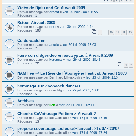
Vidéo de Djalu and Co Airvault 2009
Dernier message par
ernest
«
ven. 06 nov. 2009, 16:27
Réponses :
1
Retour Airvault 2009
Dernier message par
cm-t
«
ven. 30 oct. 2009, 1:14
Réponses :
193
1
10
11
12
13
…
Cd de wadohm
Dernier message par
amélie
«
jeu. 30 juil. 2009, 13:03
Réponses :
7
Faire son didgeridoo en eucalyptus à Airvault 2009
Dernier message par
kurungai
«
mer. 29 juil. 2009, 10:46
Réponses :
22
1
2
NAM live @ Le Rêve de l´Aborigène Festival, Airvault 2009
Dernier message par
Bernhard Mikuskovics
«
jeu. 23 juil. 2009, 12:34
hommage aux doonooch dancers
Dernier message par
damdidg
«
mer. 22 juil. 2009, 13:45
Réponses :
6
Archives
Dernier message par
lich
«
mer. 22 juil. 2009, 12:00
Cherche CoVoiturage Poitiers > Airvault ?
Dernier message par
leo.vadrouille
«
ven. 17 juil. 2009, 17:45
Réponses :
13
propose covoiturage toulouse><airvault >17/07 <20/07
Dernier message par
leo.vadrouille
«
ven. 17 juil. 2009, 17:24