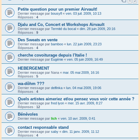
1
2
Petite question pour un premier Airvault!
Dernier message par
bousyfl
«
ven. 03 juil. 2009, 10:13
Réponses :
4
Djalu and Co, Concert et Workshops Airvault
Dernier message par
Termité du bocal
«
dim. 28 juin 2009, 20:16
Réponses :
9
Des Sweats en vente
Dernier message par
bamboo
«
lun. 22 juin 2009, 23:23
Réponses :
4
cherche covoiturage depuis l'Italie !
Dernier message par
Eugénie
«
ven. 05 juin 2009, 16:49
HEBERGEMENT
Dernier message par
Nana
«
mar. 05 mai 2009, 16:16
Réponses :
5
wa-dôhm ???
Dernier message par
delfinka
«
lun. 04 mai 2009, 19:06
Réponses :
4
Quels artistes aimeriez et/ou pensez vous voir cette année ?
Dernier message par
fred lyon
«
mer. 15 avr. 2009, 8:27
Réponses :
12
Bénévoles
Dernier message par
lich
«
ven. 10 avr. 2009, 0:41
contact responsable stand
Dernier message par
saby
«
dim. 11 janv. 2009, 11:12
Réponses :
4