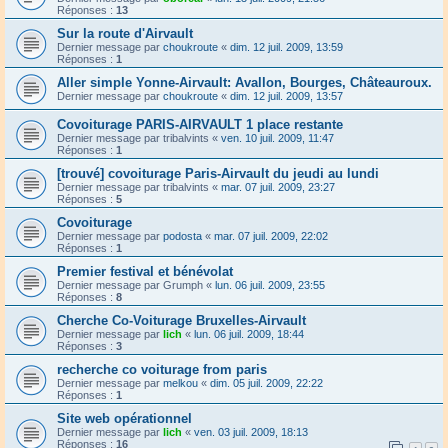
Réponses :
13
Sur la route d'Airvault
Dernier message par
choukroute
«
dim. 12 juil. 2009, 13:59
Réponses :
1
Aller simple Yonne-Airvault: Avallon, Bourges, Châteauroux.
Dernier message par
choukroute
«
dim. 12 juil. 2009, 13:57
Covoiturage PARIS-AIRVAULT 1 place restante
Dernier message par
tribalvints
«
ven. 10 juil. 2009, 11:47
Réponses :
1
[trouvé] covoiturage Paris-Airvault du jeudi au lundi
Dernier message par
tribalvints
«
mar. 07 juil. 2009, 23:27
Réponses :
5
Covoiturage
Dernier message par
podosta
«
mar. 07 juil. 2009, 22:02
Réponses :
1
Premier festival et bénévolat
Dernier message par
Grumph
«
lun. 06 juil. 2009, 23:55
Réponses :
8
Cherche Co-Voiturage Bruxelles-Airvault
Dernier message par
lich
«
lun. 06 juil. 2009, 18:44
Réponses :
3
recherche co voiturage from paris
Dernier message par
melkou
«
dim. 05 juil. 2009, 22:22
Réponses :
1
Site web opérationnel
Dernier message par
lich
«
ven. 03 juil. 2009, 18:13
Réponses :
16