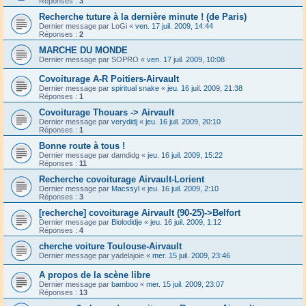
Réponses :
3
Recherche tuture à la dernière minute ! (de Paris)
Dernier message par
LoGi
«
ven. 17 juil. 2009, 14:44
Réponses :
2
MARCHE DU MONDE
Dernier message par
SOPRO
«
ven. 17 juil. 2009, 10:08
Covoiturage A-R Poitiers-Airvault
Dernier message par
spiritual snake
«
jeu. 16 juil. 2009, 21:38
Réponses :
1
Covoiturage Thouars -> Airvault
Dernier message par
verydidj
«
jeu. 16 juil. 2009, 20:10
Réponses :
1
Bonne route à tous !
Dernier message par
damdidg
«
jeu. 16 juil. 2009, 15:22
Réponses :
11
Recherche covoiturage Airvault-Lorient
Dernier message par
Macssyl
«
jeu. 16 juil. 2009, 2:10
Réponses :
3
[recherche] covoiturage Airvault (90-25)->Belfort
Dernier message par
Biolodidje
«
jeu. 16 juil. 2009, 1:12
Réponses :
4
cherche voiture Toulouse-Airvault
Dernier message par
yadelajoie
«
mer. 15 juil. 2009, 23:46
A propos de la scène libre
Dernier message par
bamboo
«
mer. 15 juil. 2009, 23:07
Réponses :
13