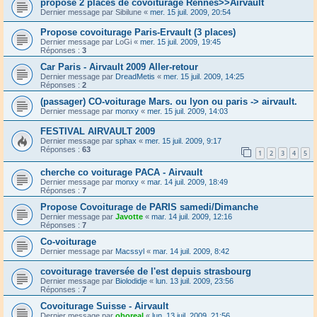
propose 2 places de covoiturage Rennes>>Airvault
Dernier message par
Sibilune
«
mer. 15 juil. 2009, 20:54
Propose covoiturage Paris-Ervault (3 places)
Dernier message par
LoGi
«
mer. 15 juil. 2009, 19:45
Réponses :
3
Car Paris - Airvault 2009 Aller-retour
Dernier message par
DreadMetis
«
mer. 15 juil. 2009, 14:25
Réponses :
2
(passager) CO-voiturage Mars. ou lyon ou paris -> airvault.
Dernier message par
monxy
«
mer. 15 juil. 2009, 14:03
FESTIVAL AIRVAULT 2009
Dernier message par
sphax
«
mer. 15 juil. 2009, 9:17
Réponses :
63
1
2
3
4
5
cherche co voiturage PACA - Airvault
Dernier message par
monxy
«
mar. 14 juil. 2009, 18:49
Réponses :
7
Propose Covoiturage de PARIS samedi/Dimanche
Dernier message par
Javotte
«
mar. 14 juil. 2009, 12:16
Réponses :
7
Co-voiturage
Dernier message par
Macssyl
«
mar. 14 juil. 2009, 8:42
covoiturage traversée de l'est depuis strasbourg
Dernier message par
Biolodidje
«
lun. 13 juil. 2009, 23:56
Réponses :
7
Covoiturage Suisse - Airvault
Dernier message par
oboreal
«
lun. 13 juil. 2009, 21:56