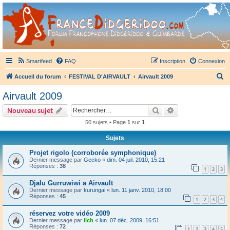
France Didgeridoo
Didgeridoo et Guimbarde sur France Didgeridoo - retrouvez la communauté.
Smartfeed
FAQ
Inscription
Connexion
R
Accueil du forum
FESTIVAL D'AIRVAULT
Airvault 2009
e
Airvault 2009
c
Rechercher
Recherche avanc
Nouveau sujet
h
50 sujets • Page
1
sur
1
e
Sujets
r
c
Projet rigolo (corroborée symphonique)
Dernier message par
Gecko
«
dim. 04 juil. 2010, 15:21
h
Réponses :
38
1
2
3
e
Djalu Gurruwiwi a Airvault
r
Dernier message par
kurungai
«
lun. 11 janv. 2010, 18:00
Réponses :
45
1
2
3
4
réservez votre vidéo 2009
Dernier message par
lich
«
lun. 07 déc. 2009, 16:51
Réponses :
72
1
2
3
4
5