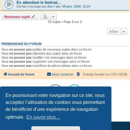
En attendant le festival...
Dernier message par
Zen
«
jeu. 08 janv. 2009, 15:24
Nouveau sujet
50 sujets • Page
1
sur
1
Aller
PERMISSIONS DU FORUM
Vous
ne pouvez pas
publier de nouveaux sujets dans ce forum
Vous
ne pouvez pas
répondre aux sujets dans ce forum
Vous
ne pouvez pas
modifier vos messages dans ce forum
Vous
ne pouvez pas
supprimer vos messages dans ce forum
Vous
ne pouvez pas
transférer de pièces jointes dans ce forum
Accueil du forum
Nous contacter
Fuseau horaire sur
UTC+02:00
En poursuivant votre navigation sur ce site, vous
acceptez l’utilisation de cookies vous permettant
Développé par
phpBB
® Forum Software © phpBB Limited
de bénéficier d’une expérience de navigation
Traduction française officielle
©
Qiaeru
Confidentialité
|
Conditions
optimale.
En savoir plus…