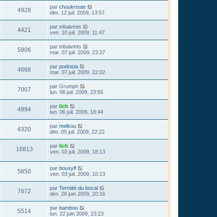
par
choukroute
4928
dim. 12 juil. 2009, 13:57
par
tribalvints
4421
ven. 10 juil. 2009, 11:47
par
tribalvints
5906
mar. 07 juil. 2009, 23:27
par
podosta
4668
mar. 07 juil. 2009, 22:02
par
Grumph
7007
lun. 06 juil. 2009, 23:55
par
lich
4994
lun. 06 juil. 2009, 18:44
par
melkou
4320
dim. 05 juil. 2009, 22:22
par
lich
16813
ven. 03 juil. 2009, 18:13
par
bousyfl
5850
ven. 03 juil. 2009, 10:13
par
Termité du bocal
7672
dim. 28 juin 2009, 20:16
par
bamboo
5514
lun. 22 juin 2009, 23:23