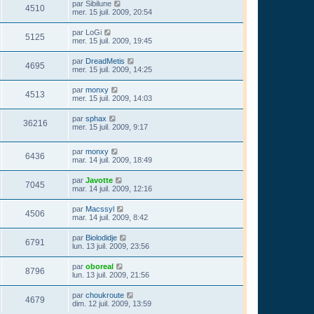
par
Sibilune
4510
mer. 15 juil. 2009, 20:54
par
LoGi
5125
mer. 15 juil. 2009, 19:45
par
DreadMetis
4695
mer. 15 juil. 2009, 14:25
par
monxy
4513
mer. 15 juil. 2009, 14:03
par
sphax
36216
mer. 15 juil. 2009, 9:17
par
monxy
6436
mar. 14 juil. 2009, 18:49
par
Javotte
7045
mar. 14 juil. 2009, 12:16
par
Macssyl
4506
mar. 14 juil. 2009, 8:42
par
Biolodidje
6791
lun. 13 juil. 2009, 23:56
par
oboreal
8796
lun. 13 juil. 2009, 21:56
par
choukroute
4679
dim. 12 juil. 2009, 13:59