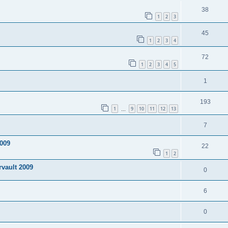
38
1
2
3
45
1
2
3
4
72
1
2
3
4
5
1
193
1
9
10
11
12
13
…
7
2009
22
1
2
rvault 2009
0
6
0