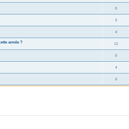
0
5
4
cette année ?
12
0
4
0