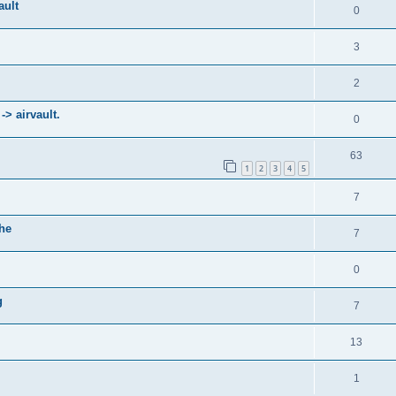
ault
0
3
2
-> airvault.
0
63
1
2
3
4
5
7
he
7
0
g
7
13
1