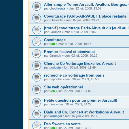
Aller simple Yonne-Airvault: Avallon, Bourges,
par
choukroute
»
dim. 12 juil. 2009, 13:57
Covoiturage PARIS-AIRVAULT 1 place restante
par
tribalvints
»
mar. 07 juil. 2009, 23:23
[trouvé] covoiturage Paris-Airvault du jeudi au 
par
Grumph
»
mar. 07 juil. 2009, 0:06
Covoiturage
par
lich
»
mar. 07 juil. 2009, 15:18
Premier festival et bénévolat
par
Grumph
»
ven. 03 juil. 2009, 20:12
Cherche Co-Voiturage Bruxelles-Airvault
par
podosta
»
lun. 06 juil. 2009, 11:49
recherche co voiturage from paris
par
hyppolite
»
mar. 30 juin 2009, 15:56
Site web opérationnel
par
lich
»
lun. 27 avr. 2009, 13:16
Petite question pour un premier Airvault!
par
Ben
»
mar. 30 juin 2009, 14:27
Djalu and Co, Concert et Workshops Airvault
par
kurungai
»
mar. 02 juin 2009, 15:36
Des Sweats en vente
par
lich
»
lun. 27 avr. 2009, 13:21