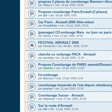
propose 2 places de covoiturage Rennes>>Airv
par
Sibilune
»
mer. 15 juil. 2009, 20:54
Propose covoiturage Paris-Ervault (3 places)
par
ajor
»
jeu. 09 juil. 2009, 9:45
Car Paris - Airvault 2009 Aller-retour
par
DreadMetis
»
ven. 10 juil. 2009, 19:41
(passager) CO-voiturage Mars. ou lyon ou paris 
par
monxy
»
mer. 15 juil. 2009, 14:03
FESTIVAL AIRVAULT 2009
par
Rastaman
»
lun. 08 déc. 2008, 15:39
cherche co voiturage PACA - Airvault
par
damdidg
»
lun. 29 juin 2009, 17:34
Propose Covoiturage de PARIS samedi/Dimanc
par
Javotte
»
ven. 10 juil. 2009, 13:09
Co-voiturage
par
Macssyl
»
mar. 14 juil. 2009, 8:42
covoiturage traversée de l'est depuis strasbour
par
gnaritas
»
lun. 22 juin 2009, 12:50
Covoiturage Suisse - Airvault
par
Swisseric
»
mar. 07 juil. 2009, 15:05
Sur la route d'Airvault
par
didi
»
dim. 12 juil. 2009, 13:42