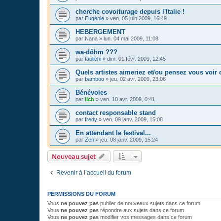
cherche covoiturage depuis l'Italie !
par
Eugénie
»
ven. 05 juin 2009, 16:49
HEBERGEMENT
par
Nana
»
lun. 04 mai 2009, 11:08
wa-dôhm ???
par
taolichi
»
dim. 01 févr. 2009, 12:45
Quels artistes aimeriez et/ou pensez vous voir 
par
bamboo
»
jeu. 02 avr. 2009, 23:06
Bénévoles
par
lich
»
ven. 10 avr. 2009, 0:41
contact responsable stand
par
fredy
»
ven. 09 janv. 2009, 15:08
En attendant le festival...
par
Zen
»
jeu. 08 janv. 2009, 15:24
Nouveau sujet
Revenir à l’accueil du forum
PERMISSIONS DU FORUM
Vous
ne pouvez pas
publier de nouveaux sujets dans ce forum
Vous
ne pouvez pas
répondre aux sujets dans ce forum
Vous
ne pouvez pas
modifier vos messages dans ce forum