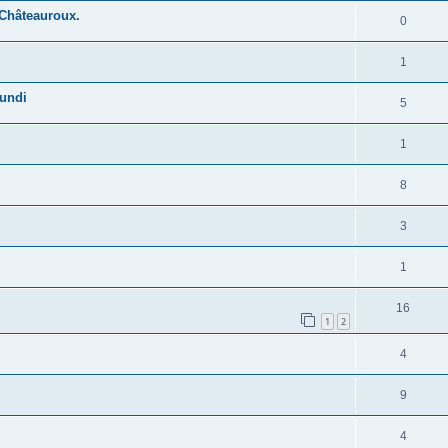
 Châteauroux.
0
1
lundi
5
1
8
3
1
16
1
2
4
9
4