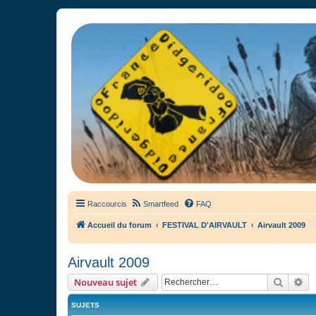
France Didgeridoo
Didgeridoo et Guimbarde sur France Didgeridoo - retrouvez la commun
Raccourcis
Smartfeed
FAQ
Accueil du forum
FESTIVAL D'AIRVAULT
Airvault 2009
Airvault 2009
Recher
Re
Nouveau sujet
SUJETS