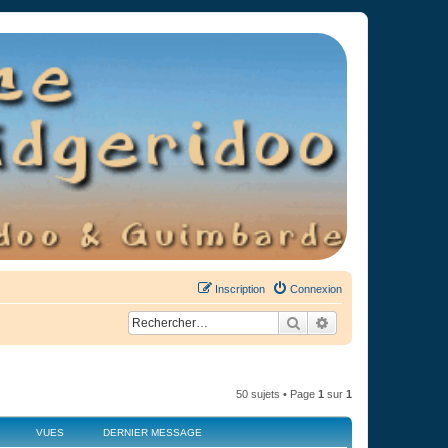
Inscription
Connexion
Rechercher
Recherche avancée
50 sujets • Page
1
sur
1
VUES
DERNIER MESSAGE