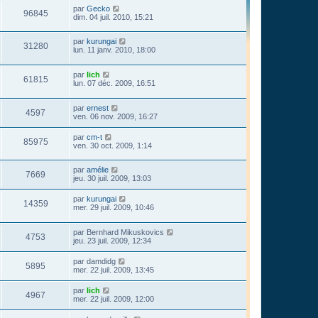
par
Gecko
96845
dim. 04 juil. 2010, 15:21
par
kurungai
31280
lun. 11 janv. 2010, 18:00
par
lich
61815
lun. 07 déc. 2009, 16:51
par
ernest
4597
ven. 06 nov. 2009, 16:27
par
cm-t
85975
ven. 30 oct. 2009, 1:14
par
amélie
7669
jeu. 30 juil. 2009, 13:03
par
kurungai
14359
mer. 29 juil. 2009, 10:46
par
Bernhard Mikuskovics
4753
jeu. 23 juil. 2009, 12:34
par
damdidg
5895
mer. 22 juil. 2009, 13:45
par
lich
4967
mer. 22 juil. 2009, 12:00