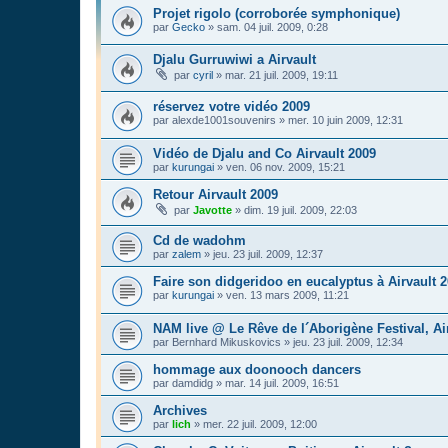
Projet rigolo (corroborée symphonique)
par
Gecko
»
sam. 04 juil. 2009, 0:28
Djalu Gurruwiwi a Airvault
par
cyril
»
mar. 21 juil. 2009, 19:11
réservez votre vidéo 2009
par
alexde1001souvenirs
»
mer. 10 juin 2009, 12:31
Vidéo de Djalu and Co Airvault 2009
par
kurungai
»
ven. 06 nov. 2009, 15:21
Retour Airvault 2009
par
Javotte
»
dim. 19 juil. 2009, 22:03
Cd de wadohm
par
zalem
»
jeu. 23 juil. 2009, 12:37
Faire son didgeridoo en eucalyptus à Airvault 
par
kurungai
»
ven. 13 mars 2009, 11:21
NAM live @ Le Rêve de l´Aborigène Festival, Ai
par
Bernhard Mikuskovics
»
jeu. 23 juil. 2009, 12:34
hommage aux doonooch dancers
par
damdidg
»
mar. 14 juil. 2009, 16:51
Archives
par
lich
»
mer. 22 juil. 2009, 12:00