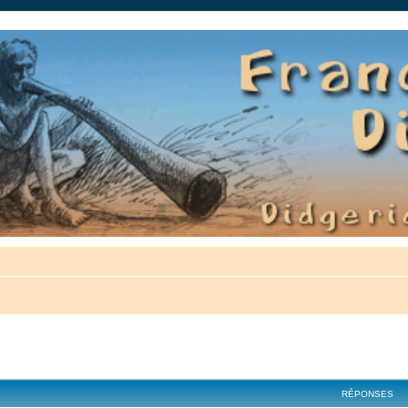
auté.
cher
cherche avancée
RÉPONSES