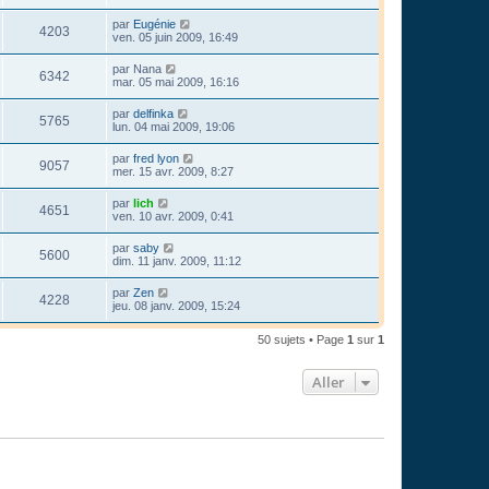
par
Eugénie
4203
ven. 05 juin 2009, 16:49
par
Nana
6342
mar. 05 mai 2009, 16:16
par
delfinka
5765
lun. 04 mai 2009, 19:06
par
fred lyon
9057
mer. 15 avr. 2009, 8:27
par
lich
4651
ven. 10 avr. 2009, 0:41
par
saby
5600
dim. 11 janv. 2009, 11:12
par
Zen
4228
jeu. 08 janv. 2009, 15:24
50 sujets • Page
1
sur
1
Aller