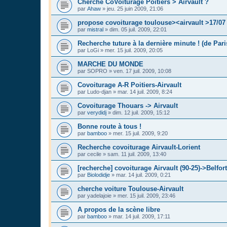
Cherche CoVoiturage Poitiers > Airvault ?
par
Ahaw
»
jeu. 25 juin 2009, 21:06
propose covoiturage toulouse><airvault >17/07
par
mistral
»
dim. 05 juil. 2009, 22:01
Recherche tuture à la dernière minute ! (de Pari
par
LoGi
»
mer. 15 juil. 2009, 20:05
MARCHE DU MONDE
par
SOPRO
»
ven. 17 juil. 2009, 10:08
Covoiturage A-R Poitiers-Airvault
par
Ludo-djan
»
mar. 14 juil. 2009, 8:24
Covoiturage Thouars -> Airvault
par
verydidj
»
dim. 12 juil. 2009, 15:12
Bonne route à tous !
par
bamboo
»
mer. 15 juil. 2009, 9:20
Recherche covoiturage Airvault-Lorient
par
cecile
»
sam. 11 juil. 2009, 13:40
[recherche] covoiturage Airvault (90-25)->Belfort
par
Biolodidje
»
mar. 14 juil. 2009, 0:21
cherche voiture Toulouse-Airvault
par
yadelajoie
»
mer. 15 juil. 2009, 23:46
A propos de la scène libre
par
bamboo
»
mar. 14 juil. 2009, 17:11