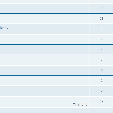
3
13
dienne
1
7
4
7
6
1
2
37
1
2
3