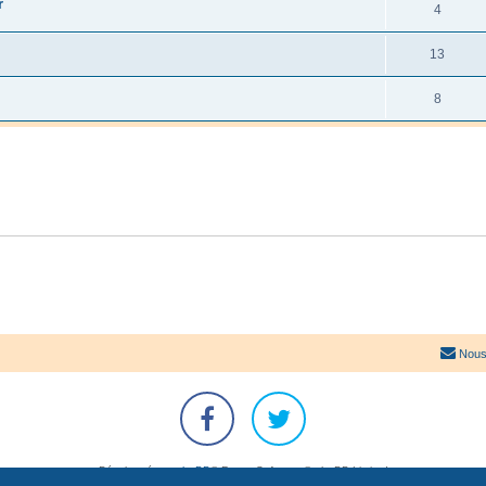
r
4
13
8
Nous
Développé par
phpBB
® Forum Software © phpBB Limited