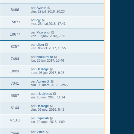
par
Sylvus
6466
dim. 22 juil. 2018, 20:23
par
djy
15871
mer. 23 mai 2018, 17:41
par
Picoronut
10677
ven. 19 janv. 2018, 7:36
par
oliant
8257
ven. 06 oct. 2017, 13:55
par
choukroute
7484
lun. 26 juin 2017, 15:46
par
Dr didge
10990
sam. 03 juin 2017, 9:28
par
Adrien B.
7341
dim. 05 mars 2017, 23:55
par
micalyptus
5887
jeu. 10 nov. 2016, 11:14
par
Dr didge
6144
dim. 06 nov. 2016, 8:42
par
Izquelah
47163
lun. 19 sept. 2016, 1:09
par
Vince