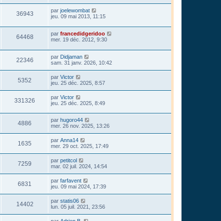
par
joelewombat
36943
jeu. 09 mai 2013, 11:15
par
francedidgeridoo
64468
mer. 19 déc. 2012, 9:30
par
Didjaman
22346
sam. 31 janv. 2026, 10:42
par
Victor
5352
jeu. 25 déc. 2025, 8:57
par
Victor
331326
jeu. 25 déc. 2025, 8:49
par
hugoro44
4886
mer. 26 nov. 2025, 13:26
par
Anna14
1635
mer. 29 oct. 2025, 17:49
par
petitcol
7259
mar. 02 juil. 2024, 14:54
par
farfavent
6831
jeu. 09 mai 2024, 17:39
par
statis06
14402
lun. 05 juil. 2021, 23:56