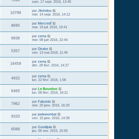
7898
sam. 17 sept. 2016, 13:40
par
Jikéridou
10799
mer. 14 sept. 2016, 14:12
par
Mercredî
8695
mar. 19 juil. 2016, 19:41
par
zema
9938
mer. 08 juin 2016, 22:44
par
Dtrake
5357
ven. 13 mai 2016, 11:49
par
zema
16459
dim. 28 févr. 2016, 14:27
par
zema
4932
lun. 22 févr. 2016, 1:06
par
Le Bourdon
6465
lun. 08 févr. 2016, 19:21
par
Fabustis
7962
mer. 20 janv. 2016, 16:20
par
joelewombat
9333
ven. 15 janv. 2016, 14:39
par
Goodijula
6088
jeu. 05 nov. 2015, 15:55