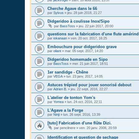
Cherche Agave dans le 66
par
Sylvus
»
jeu. 28 juin 2018, 21:27
Didgeridoo à coulisse Inox/Sipo
par
BassToss
»
jeu. 22 juin 2017, 20:00
questions sur la fabrication d'une flute amérin
par
iokanaan
»
ven. 20 oct. 2017, 16:25
Embouchure pour didgeridoo grave
par
oliant
»
mar. 05 sept. 2017, 14:20
Didgeridoo homemade en Sipo
par
BassToss
»
mer. 21 juin 2017, 18:51
1er sandidge - Chêne
par
VEGA
»
lun. 23 janv. 2017, 14:05
Astuces trépied pour jouer sonorisé debout
par
Adrien B.
»
jeu. 22 sept. 2016, 22:27
L'atelier de tonton Yom's
par
Yomea
»
lun. 24 oct. 2016, 22:11
L'Agave a la Forge
par
Ninji
»
lun. 26 sept. 2016, 13:39
[tuto] Fabrication d'une flûte Dizi.
par
pencilnere
»
ven. 20 janv. 2006, 20:59
Identification et question de sechage