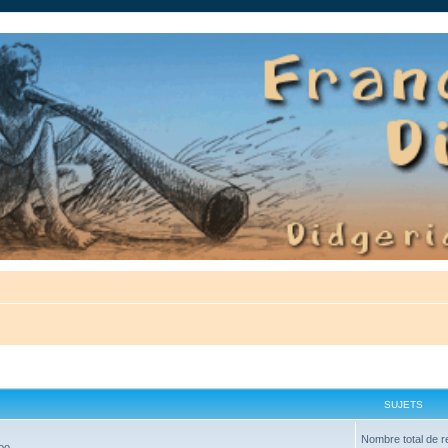
auté.
SUJETS
Nombre total de r
oo.