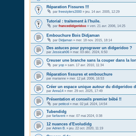
Réparation Fissures !!!
par
freestylers2000
»
jeu. 14 avr. 2005, 12:29
Tutorial : traitement à l'huile.
par
francedidgeridoo
»
ven. 21 avr. 2006, 14:25
Embouchure Bois Didjaman
par
Didjaman
»
mer. 18 nov. 2015, 18:14
Des astuces pour pyrograver un didgeridoo ?
par
Jessicah06
»
mar. 03 déc. 2024, 6:50
Creuser une branche sans la couper dans la l
par
yop
»
sam. 17 avr. 2010, 11:34
Réparation fissures et embouchure
par
marianne
»
mer. 12 juil. 2006, 16:53
Créer un espace unique autour du didgeridoo d
par
Anna14
»
mer. 29 oct. 2025, 17:49
Présentation et conseils premier bébé !!
par
petitcol
»
mar. 02 juil. 2024, 14:54
Tubendidg
par
farfavent
»
mar. 07 mai 2024, 0:38
12 nuances d'Evoludidg
par
Adrien B.
»
jeu. 22 oct. 2020, 11:19