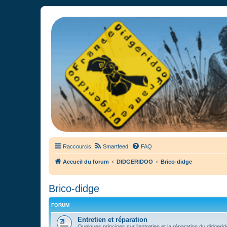
France Didgeridoo
Didgeridoo et Guimbarde sur France Didgeridoo - retrouvez la commun
Raccourcis
Smartfeed
FAQ
Accueil du forum
DIDGERIDOO
Brico-didge
Brico-didge
FORUM
Entretien et réparation
Quelques principes sur l'entretien et la réparation du didgerid