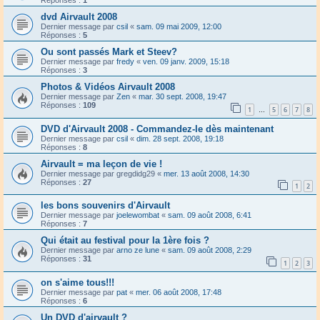
Réponses :
1
dvd Airvault 2008
Dernier message par
csil
«
sam. 09 mai 2009, 12:00
Réponses :
5
Ou sont passés Mark et Steev?
Dernier message par
fredy
«
ven. 09 janv. 2009, 15:18
Réponses :
3
Photos & Vidéos Airvault 2008
Dernier message par
Zen
«
mar. 30 sept. 2008, 19:47
Réponses :
109
1
5
6
7
8
…
DVD d'Airvault 2008 - Commandez-le dès maintenant
Dernier message par
csil
«
dim. 28 sept. 2008, 19:18
Réponses :
8
Airvault = ma leçon de vie !
Dernier message par
gregdidg29
«
mer. 13 août 2008, 14:30
Réponses :
27
1
2
les bons souvenirs d'Airvault
Dernier message par
joelewombat
«
sam. 09 août 2008, 6:41
Réponses :
7
Qui était au festival pour la 1ère fois ?
Dernier message par
arno ze lune
«
sam. 09 août 2008, 2:29
Réponses :
31
1
2
3
on s'aime tous!!!
Dernier message par
pat
«
mer. 06 août 2008, 17:48
Réponses :
6
Un DVD d'airvault ?