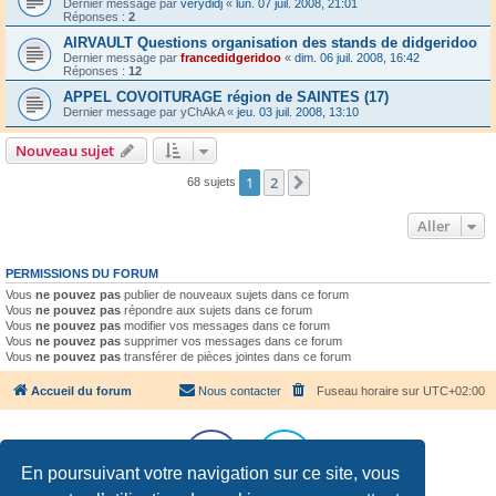
Dernier message par
verydidj
«
lun. 07 juil. 2008, 21:01
Réponses :
2
AIRVAULT Questions organisation des stands de didgeridoo
Dernier message par
francedidgeridoo
«
dim. 06 juil. 2008, 16:42
Réponses :
12
APPEL COVOITURAGE région de SAINTES (17)
Dernier message par
yChAkA
«
jeu. 03 juil. 2008, 13:10
Nouveau sujet
1
2
Suivant
68 sujets
Aller
PERMISSIONS DU FORUM
Vous
ne pouvez pas
publier de nouveaux sujets dans ce forum
Vous
ne pouvez pas
répondre aux sujets dans ce forum
Vous
ne pouvez pas
modifier vos messages dans ce forum
Vous
ne pouvez pas
supprimer vos messages dans ce forum
Vous
ne pouvez pas
transférer de pièces jointes dans ce forum
Accueil du forum
Nous contacter
Fuseau horaire sur
UTC+02:00
En poursuivant votre navigation sur ce site, vous