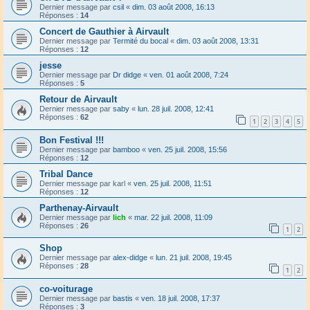
Dernier message par
csil
«
dim. 03 août 2008, 16:13
Réponses :
14
Concert de Gauthier à Airvault
Dernier message par
Termité du bocal
«
dim. 03 août 2008, 13:31
Réponses :
12
jesse
Dernier message par
Dr didge
«
ven. 01 août 2008, 7:24
Réponses :
5
Retour de Airvault
Dernier message par
saby
«
lun. 28 juil. 2008, 12:41
Réponses :
62
1
2
3
4
5
Bon Festival !!!
Dernier message par
bamboo
«
ven. 25 juil. 2008, 15:56
Réponses :
12
Tribal Dance
Dernier message par
karl
«
ven. 25 juil. 2008, 11:51
Réponses :
12
Parthenay-Airvault
Dernier message par
lich
«
mar. 22 juil. 2008, 11:09
Réponses :
26
1
2
Shop
Dernier message par
alex-didge
«
lun. 21 juil. 2008, 19:45
Réponses :
28
1
2
co-voiturage
Dernier message par
bastis
«
ven. 18 juil. 2008, 17:37
Réponses :
3