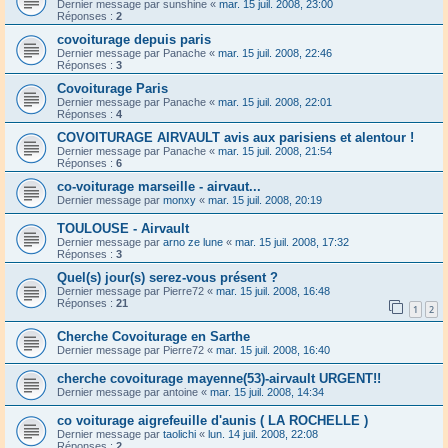
Dernier message par
sunshine
«
mar. 15 juil. 2008, 23:00
Réponses :
2
covoiturage depuis paris
Dernier message par
Panache
«
mar. 15 juil. 2008, 22:46
Réponses :
3
Covoiturage Paris
Dernier message par
Panache
«
mar. 15 juil. 2008, 22:01
Réponses :
4
COVOITURAGE AIRVAULT avis aux parisiens et alentour !
Dernier message par
Panache
«
mar. 15 juil. 2008, 21:54
Réponses :
6
co-voiturage marseille - airvaut...
Dernier message par
monxy
«
mar. 15 juil. 2008, 20:19
TOULOUSE - Airvault
Dernier message par
arno ze lune
«
mar. 15 juil. 2008, 17:32
Réponses :
3
Quel(s) jour(s) serez-vous présent ?
Dernier message par
Pierre72
«
mar. 15 juil. 2008, 16:48
Réponses :
21
1
2
Cherche Covoiturage en Sarthe
Dernier message par
Pierre72
«
mar. 15 juil. 2008, 16:40
cherche covoiturage mayenne(53)-airvault URGENT!!
Dernier message par
antoine
«
mar. 15 juil. 2008, 14:34
co voiturage aigrefeuille d'aunis ( LA ROCHELLE )
Dernier message par
taolichi
«
lun. 14 juil. 2008, 22:08
Réponses :
2