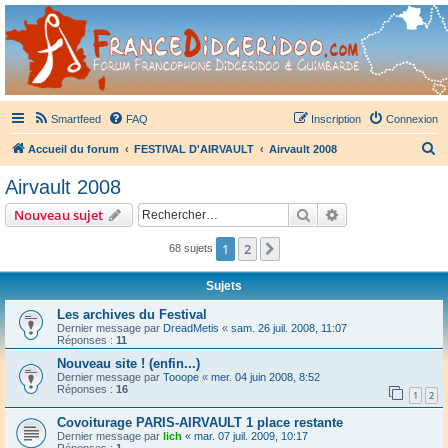
France Didgeridoo
Didgeridoo et Guimbarde sur France Didgeridoo - retrouvez la communauté.
Smartfeed
FAQ
Inscription
Connexion
R
Accueil du forum
FESTIVAL D'AIRVAULT
Airvault 2008
e
Airvault 2008
c
Rechercher
Recherche avanc
Nouveau sujet
h
e
1
2
Suivant
68 sujets
r
Sujets
c
Les archives du Festival
h
Dernier message par
DreadMetis
«
sam. 26 juil. 2008, 11:07
Réponses :
11
e
Nouveau site ! (enfin...)
r
Dernier message par
Tooope
«
mer. 04 juin 2008, 8:52
Réponses :
16
1
2
Covoiturage PARIS-AIRVAULT 1 place restante
Dernier message par
lich
«
mar. 07 juil. 2009, 10:17