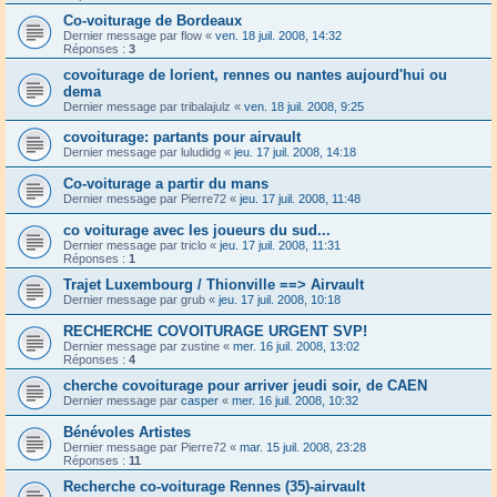
Co-voiturage de Bordeaux
Dernier message par
flow
«
ven. 18 juil. 2008, 14:32
Réponses :
3
covoiturage de lorient, rennes ou nantes aujourd'hui ou
dema
Dernier message par
tribalajulz
«
ven. 18 juil. 2008, 9:25
covoiturage: partants pour airvault
Dernier message par
luludidg
«
jeu. 17 juil. 2008, 14:18
Co-voiturage a partir du mans
Dernier message par
Pierre72
«
jeu. 17 juil. 2008, 11:48
co voiturage avec les joueurs du sud...
Dernier message par
triclo
«
jeu. 17 juil. 2008, 11:31
Réponses :
1
Trajet Luxembourg / Thionville ==> Airvault
Dernier message par
grub
«
jeu. 17 juil. 2008, 10:18
RECHERCHE COVOITURAGE URGENT SVP!
Dernier message par
zustine
«
mer. 16 juil. 2008, 13:02
Réponses :
4
cherche covoiturage pour arriver jeudi soir, de CAEN
Dernier message par
casper
«
mer. 16 juil. 2008, 10:32
Bénévoles Artistes
Dernier message par
Pierre72
«
mar. 15 juil. 2008, 23:28
Réponses :
11
Recherche co-voiturage Rennes (35)-airvault