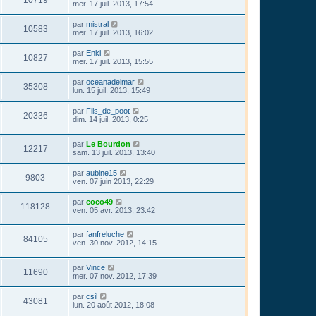
mer. 17 juil. 2013, 17:54
par
mistral
10583
mer. 17 juil. 2013, 16:02
par
Enki
10827
mer. 17 juil. 2013, 15:55
par
oceanadelmar
35308
lun. 15 juil. 2013, 15:49
par
Fils_de_poot
20336
dim. 14 juil. 2013, 0:25
par
Le Bourdon
12217
sam. 13 juil. 2013, 13:40
par
aubine15
9803
ven. 07 juin 2013, 22:29
par
coco49
118128
ven. 05 avr. 2013, 23:42
par
fanfreluche
84105
ven. 30 nov. 2012, 14:15
par
Vince
11690
mer. 07 nov. 2012, 17:39
par
csil
43081
lun. 20 août 2012, 18:08