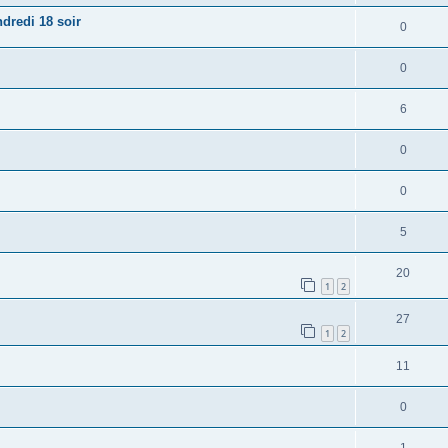
dredi 18 soir
0
0
6
0
0
5
20
1
2
27
1
2
11
0
1