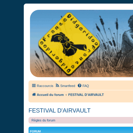
France Didgeridoo
Didgeridoo et Guimbarde sur France Didgeridoo - retrouvez la commun
Raccourcis
Smartfeed
FAQ
Accueil du forum
FESTIVAL D'AIRVAULT
FESTIVAL D'AIRVAULT
Règles du forum
FORUM