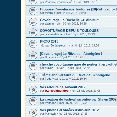
par
Pancho Granola
»
lun. 15 juil. 2013, 16:16
Propose Covoiturage Toulouse (18)->Airvault->
par
mistral
»
dim. 14 juil. 2013, 16:48
Covoiturage La Rochelle --> Airvault
par
alain.m
»
dim. 30 juin 2013, 14:28
COVOITURAGE DEPUIS TOULOUSE
par
oceanadelmar
»
lun. 15 juil. 2013, 15:49
PROG 2013
par
Benjahpieds
»
mar. 04 juin 2013, 19:26
[Covoiturage] Le Rêve de l'Aborigène !
par
Bizz
»
dim. 07 juil. 2013, 15:26
cherche covoiturage gare de poitier à airvault e
par
aubine15
»
ven. 07 juin 2013, 22:29
10ème anniversaire du Reve de l'Aborigène
par
fredy
»
sam. 01 janv. 2011, 19:34
Vos retours de Airvault 2012
par
francedidgeridoo
»
lun. 23 juil. 2012, 23:08
La création du festival racontée par Sly en 2002
par
Panache
»
mar. 16 oct. 2012, 7:29
Vos photos et vidéos d'Airvault 2012
par
Makowh
»
jeu. 26 juil. 2012, 17:33