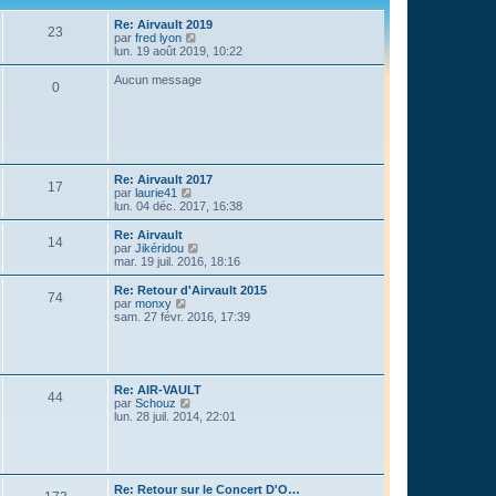
Re: Airvault 2019
23
C
par
fred lyon
o
lun. 19 août 2019, 10:22
n
s
Aucun message
0
u
l
t
e
r
l
e
Re: Airvault 2017
d
17
C
par
laurie41
e
o
lun. 04 déc. 2017, 16:38
r
n
n
s
Re: Airvault
i
14
u
C
par
Jikéridou
e
l
o
mar. 19 juil. 2016, 18:16
r
t
n
m
e
s
e
Re: Retour d'Airvault 2015
74
r
u
C
s
par
monxy
l
l
o
s
sam. 27 févr. 2016, 17:39
e
t
n
a
d
e
s
g
e
r
u
e
r
l
l
n
e
t
Re: AIR-VAULT
i
d
e
44
C
par
Schouz
e
e
r
o
lun. 28 juil. 2014, 22:01
r
r
l
n
m
n
e
s
e
i
d
u
s
e
e
l
s
r
r
t
a
m
n
Re: Retour sur le Concert D'O…
e