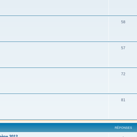
58
57
72
81
RÉPONSES
igène 2012