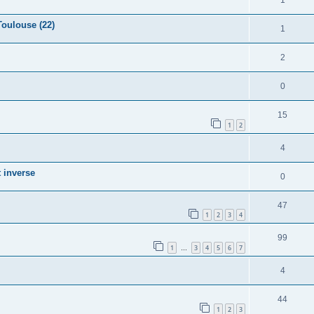
Toulouse (22)
1
2
0
15
1
2
4
t inverse
0
47
1
2
3
4
99
1
3
4
5
6
7
…
4
44
1
2
3