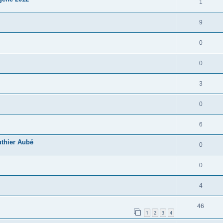
1
9
0
0
3
0
6
uthier Aubé
0
0
4
46
1
2
3
4