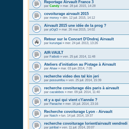
Reportage Airvault France 3
par
Candy
»
mar. 28 juil. 2015, 14:28
covoiturage airvault 2015
par
monxy
»
dim. 12 juil. 2015, 14:12
Airvault 2015 une idée de la prog ?
par
pOgO
»
mar. 26 mai 2015, 14:02
Retour sur le Concert D'Ondrej Airvault
par
kurungai
»
mer. 24 juil. 2013, 13:26
AIR-VAULT
par
Fatbob
»
ven. 25 juil. 2014, 11:48
Ateliers d'initiation au Pistage à Airvault
par
Ahaw
»
mar. 03 juin 2014, 7:05
recherche video des tal kin jeri
par
possumfou
»
ven. 25 juil. 2014, 15:39
recherche covoiturage dès paris à airvault
par
cazalobos
»
mer. 09 juil. 2014, 11:40
et y a qui qui vient c't'année ?
par
Panache
»
mer. 16 juil. 2014, 23:16
Recherche covoiturage Lyon - Airvault
par
Natch
»
lun. 14 juil. 2014, 19:37
recherche covoiturage lorient/airvault vendredi
par
jutribal
»
ven. 11 juil. 2014, 20:07