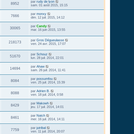
par
rudy de lyon
8952
sam. 01 août 2015, 15:15
par
monxy
7666
dim. 12 juil. 2015, 14:12
par
Candy
30065
mar. 16 juin 2015, 13:55
par
Gros Dégueulasse
218173
ven. 24 avr. 2015, 17:07
par
Schouz
51670
lun. 28 juil. 2014, 22:01
par
Ahaw
14694
sam. 26 juil. 2014, 11:41
par
possumfou
8084
ven. 25 juil. 2014, 15:39
par
Adrien B.
8088
ven. 18 juil. 2014, 0:58
par
Makowh
8429
jeu. 17 juil. 2014, 14:01
par
Natch
8461
mer. 16 juil. 2014, 14:11
par
jutribal
7759
ven. 11 juil. 2014, 20:07