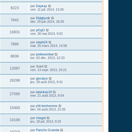
par
Daykay
8223
ven. 11 juil. 2014, 13:26
par
Didgbynik
7642
dim. 29 juin 2014, 18:26
par
pOgO
10831
ven. 30 mai 2014, 9:02
par
steph24
7895
mar. 25 mars 2014, 14:58
par
joelewombat
8836
lun. 02 déc. 2013, 12:23
par
Soleil
12087
ven. 13 sept. 2013, 23:21
par
gisclace
26298
jeu. 29 août 2013, 9:41
par
tatankas24
27595
mer. 21 août 2013, 8:54
par
p'tit benhomme
15400
dim. 04 août 2013, 21:05
par
chogot
10106
jeu. 18 juil. 2013, 9:20
par
Pancho Granola
10719