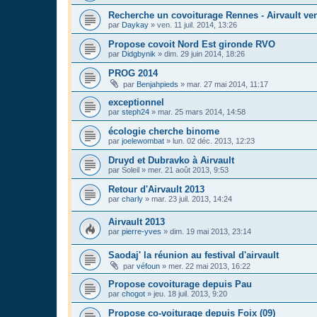
Recherche un covoiturage Rennes - Airvault ven
par
Daykay
»
ven. 11 juil. 2014, 13:26
Propose covoit Nord Est gironde RVO
par
Didgbynik
»
dim. 29 juin 2014, 18:26
PROG 2014
par
Benjahpieds
»
mar. 27 mai 2014, 11:17
exceptionnel
par
steph24
»
mar. 25 mars 2014, 14:58
écologie cherche binome
par
joelewombat
»
lun. 02 déc. 2013, 12:23
Druyd et Dubravko à Airvault
par
Soleil
»
mer. 21 août 2013, 9:53
Retour d'Airvault 2013
par
charly
»
mar. 23 juil. 2013, 14:24
Airvault 2013
par
pierre-yves
»
dim. 19 mai 2013, 23:14
Saodaj' la réunion au festival d'airvault
par
véfoun
»
mer. 22 mai 2013, 16:22
Propose covoiturage depuis Pau
par
chogot
»
jeu. 18 juil. 2013, 9:20
Propose co-voiturage depuis Foix (09)