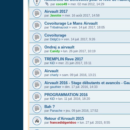
par
coco49
»
mer. 02 mai 2012, 14:29
Airvault 2017
par
Javotte
»
mer. 16 août 2017, 14:58
Covoiturage Le Mans Airvault
par
Tribalmazoot
»
ven. 14 juil. 2017, 18:05
Covoiturage
par
DidgCo
»
ven. 14 juil. 2017, 9:26
Ondrej a airvault
par
Candy
»
lun. 26 juin 2017, 10:19
TREMPLIN Reve 2017
par
KiD
»
mer. 21 juin 2017, 15:11
Airvault
par
charly
»
sam. 09 juil. 2016, 13:21
Airvault 2016 - Stage débutants et avancés - Ga
par
gauthier
»
dim. 17 juil. 2016, 14:33
PROGRAMMATION 2016
par
KiD
»
lun. 11 juil. 2016, 18:20
Bah ?
par
Panache
»
jeu. 09 juin 2016, 17:52
Retour d'Airvault 2015
par
francedidgeridoo
»
lun. 27 juil. 2015, 8:55