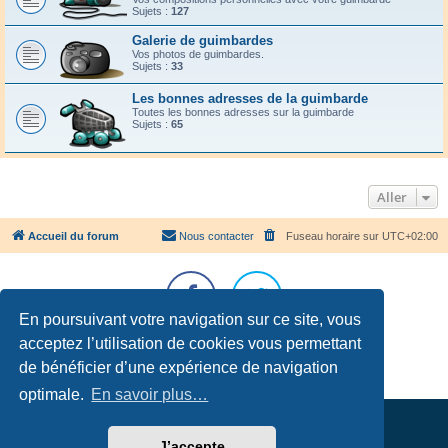
Sujets :
127
Galerie de guimbardes
Vos photos de guimbardes.
Sujets :
33
Les bonnes adresses de la guimbarde
Toutes les bonnes adresses sur la guimbarde
Sujets :
65
Aller
Accueil du forum
Nous contacter
Fuseau horaire sur
UTC+02:00
En poursuivant votre navigation sur ce site, vous
acceptez l’utilisation de cookies vous permettant
Développé par
phpBB
® Forum Software © phpBB Limited
Traduction française officielle
©
Qiaeru
de bénéficier d’une expérience de navigation
Confidentialité
|
Conditions
optimale.
En savoir plus…
J’accepte