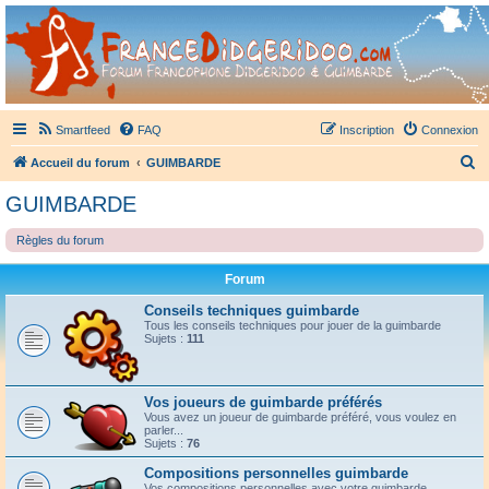
France Didgeridoo
Didgeridoo et Guimbarde sur France Didgeridoo - retrouvez la communauté.
Smartfeed
FAQ
Inscription
Connexion
R
Accueil du forum
GUIMBARDE
e
GUIMBARDE
c
Règles du forum
h
e
Forum
r
Conseils techniques guimbarde
c
Tous les conseils techniques pour jouer de la guimbarde
Sujets :
111
h
e
r
Vos joueurs de guimbarde préférés
Vous avez un joueur de guimbarde préféré, vous voulez en
parler...
Sujets :
76
Compositions personnelles guimbarde
Vos compositions personnelles avec votre guimbarde