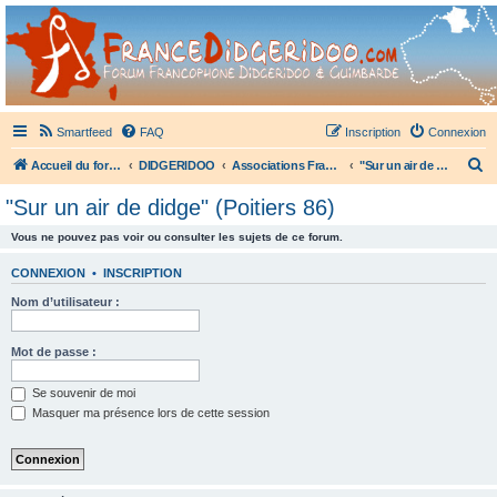
France Didgeridoo
Didgeridoo et Guimbarde sur France Didgeridoo - retrouvez la communauté.
Smartfeed
FAQ
Inscription
Connexion
R
Accueil du forum
DIDGERIDOO
Associations Françaises de Didgeridoo
"Sur un air de didge" (Poitiers 86)
e
"Sur un air de didge" (Poitiers 86)
c
Vous ne pouvez pas voir ou consulter les sujets de ce forum.
h
e
CONNEXION
•
INSCRIPTION
r
Nom d’utilisateur :
c
h
Mot de passe :
e
Se souvenir de moi
r
Masquer ma présence lors de cette session