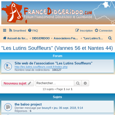
France Didgeridoo
Didgeridoo et Guimbarde sur France Didgeridoo - retrouvez la communauté.
Smartfeed
FAQ
Inscription
Connexion
R
Accueil du forum
DIDGERIDOO
Associations Françaises de Didgeridoo
"Les Lutins Souffleurs" (Vannes 56 et Nantes 44)
e
"Les Lutins Souffleurs" (Vannes 56 et Nantes 44)
c
Forum
h
e
Site web de l'association "Les Lutins Souffleurs"
http://les.lutins.souffleurs.xooit.fr/index.php
r
Nombre total de redirections :
166127
c
h
Rechercher
Recherche avanc
Nouveau sujet
e
13 sujets • Page
1
sur
1
r
Sujets
the baloo project
Dernier message par
bousyfl
«
jeu. 06 sept. 2018, 9:14
Réponses :
6