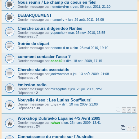
Nous reunir / Le champ du coeur en fête!
Dernier message par
nenette-d-m
«
ven. 09 sept. 2011, 21:10
DEBARQUEMENT
Dernier message par
manuel-v
«
lun. 29 août 2011, 16:09
Cherche cours didgeridoo Nantes
Dernier message par
yopotcho
«
mar. 16 nov. 2010, 13:55
Réponses :
7
Soirée de départ
Dernier message par
nenette-d-m
«
dim. 23 mai 2010, 19:10
comment contacter l'asso ?
Dernier message par
coco49
«
dim. 18 oct. 2009, 17:15
Cherche statuts associatifs
Dernier message par
joelewombat
«
jeu. 13 août 2009, 21:08
Réponses :
4
émission radio
Dernier message par
micalyptus
«
jeu. 23 juil. 2009, 9:51
Réponses :
2
Nouvelle Asso : Les Lutins Souffleurs!
Dernier message par
Enya
«
dim. 10 mai 2009, 21:00
Réponses :
38
1
2
3
Workshop Dubravko Lapaine 4/5 Avril 2009
Dernier message par
rahan
«
lun. 23 mars 2009, 13:41
Réponses :
24
1
2
Connaissance du monde sur l'Australie