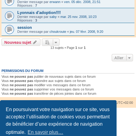
Dernier message par
erwann
«
ven. 05 déc. 2008, 21:51
Réponses :
7
Lyonnais d'adoption!!!!
Dernier message par
saby
«
mar. 25 nov. 2008, 10:23
Réponses :
3
session
Dernier message par
choukroute
«
jeu. 07 févr. 2008, 9:20
Nouveau sujet
13 sujets • Page
1
sur
1
Aller
PERMISSIONS DU FORUM
Vous
ne pouvez pas
publier de nouveaux sujets dans ce forum
Vous
ne pouvez pas
répondre aux sujets dans ce forum
Vous
ne pouvez pas
modifier vos messages dans ce forum
Vous
ne pouvez pas
supprimer vos messages dans ce forum
Vous
ne pouvez pas
transférer de pièces jointes dans ce forum
Accueil du forum
Nous contacter
Fuseau horaire sur
UTC+02:00
En poursuivant votre navigation sur ce site, vous
acceptez l’utilisation de cookies vous permettant
de bénéficier d’une expérience de navigation
optimale.
En savoir plus…
Développé par
phpBB
® Forum Software © phpBB Limited