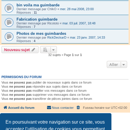
bin voila ma guimbarde
Dernier message par
ChIkO
«
mer. 28 mai 2008, 23:00
Réponses :
11
Fabrication guimbarde
Dernier message par
Ricototo
«
mar. 03 juil. 2007, 18:48
Réponses :
7
Photos de mes guimbardes
Dernier message par
RickDeckarD
«
mar. 23 janv. 2007, 14:33
Réponses :
4
Nouveau sujet
32 sujets • Page
1
sur
1
Aller
PERMISSIONS DU FORUM
Vous
ne pouvez pas
publier de nouveaux sujets dans ce forum
Vous
ne pouvez pas
répondre aux sujets dans ce forum
Vous
ne pouvez pas
modifier vos messages dans ce forum
Vous
ne pouvez pas
supprimer vos messages dans ce forum
Vous
ne pouvez pas
transférer de pièces jointes dans ce forum
Accueil du forum
Nous contacter
Fuseau horaire sur
UTC+02:00
En poursuivant votre navigation sur ce site, vous
acceptez l’utilisation de cookies vous permettant