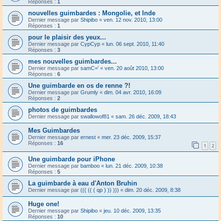
Réponses :
1
nouvelles guimbardes : Mongolie, et Inde
Dernier message par
Shipibo
«
ven. 12 nov. 2010, 13:00
Réponses :
1
pour le plaisir des yeux...
Dernier message par
CypCyp
«
lun. 06 sept. 2010, 11:40
Réponses :
3
mes nouvelles guimbardes...
Dernier message par
samC='
«
ven. 20 août 2010, 13:00
Réponses :
6
Une guimbarde en os de renne ?!
Dernier message par
Grumly
«
dim. 04 avr. 2010, 16:09
Réponses :
2
photos de guimbardes
Dernier message par
swallowof81
«
sam. 26 déc. 2009, 18:43
Mes Guimbardes
Dernier message par
ernest
«
mer. 23 déc. 2009, 15:37
Réponses :
16
1
2
Une guimbarde pour iPhone
Dernier message par
bamboo
«
lun. 21 déc. 2009, 10:38
Réponses :
5
La guimbarde à eau d'Anton Bruhin
Dernier message par
((( (( ( qp ) )) )))
«
dim. 20 déc. 2009, 8:38
Huge one!
Dernier message par
Shipibo
«
jeu. 10 déc. 2009, 13:35
Réponses :
10