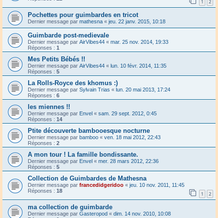
1
2
Pochettes pour guimbardes en tricot
Dernier message par
mathesna
«
jeu. 22 janv. 2015, 10:18
Guimbarde post-medievale
Dernier message par
AirVibes44
«
mar. 25 nov. 2014, 19:33
Réponses :
1
Mes Petits Bébés !!
Dernier message par
AirVibes44
«
lun. 10 févr. 2014, 11:35
Réponses :
5
La Rolls-Royce des khomus :)
Dernier message par
Sylvain Trias
«
lun. 20 mai 2013, 17:24
Réponses :
6
les miennes !!
Dernier message par
Envel
«
sam. 29 sept. 2012, 0:45
Réponses :
14
Ptite découverte bambooesque nocturne
Dernier message par
bamboo
«
ven. 18 mai 2012, 22:43
Réponses :
2
A mon tour ! La famille bondissante.
Dernier message par
Envel
«
mer. 28 mars 2012, 22:36
Réponses :
5
Collection de Guimbardes de Mathesna
Dernier message par
francedidgeridoo
«
jeu. 10 nov. 2011, 11:45
Réponses :
18
1
2
ma collection de guimbarde
Dernier message par
Gasteropod
«
dim. 14 nov. 2010, 10:08