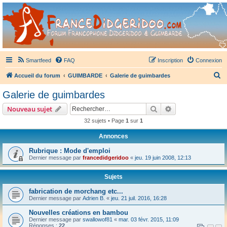
France Didgeridoo
Didgeridoo et Guimbarde sur France Didgeridoo - retrouvez la communauté.
Smartfeed
FAQ
Inscription
Connexion
R
Accueil du forum
GUIMBARDE
Galerie de guimbardes
e
Galerie de guimbardes
c
Rechercher
Recherche avanc
Nouveau sujet
h
32 sujets • Page
1
sur
1
e
Annonces
r
c
Rubrique : Mode d'emploi
Dernier message par
francedidgeridoo
«
jeu. 19 juin 2008, 12:13
h
e
Sujets
r
fabrication de morchang etc...
Dernier message par
Adrien B.
«
jeu. 21 juil. 2016, 16:28
Nouvelles créations en bambou
Dernier message par
swallowof81
«
mar. 03 févr. 2015, 11:09
Réponses :
22