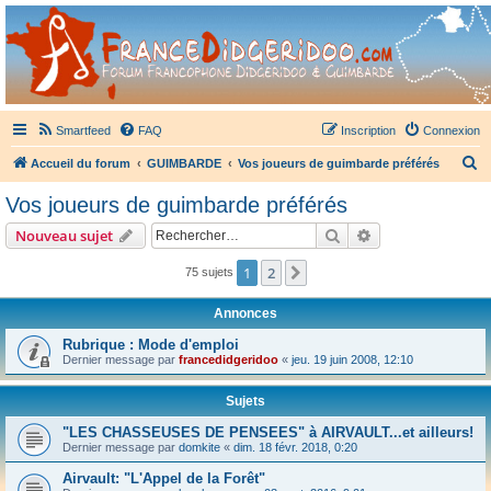
France Didgeridoo
Didgeridoo et Guimbarde sur France Didgeridoo - retrouvez la communauté.
Smartfeed
FAQ
Inscription
Connexion
R
Accueil du forum
GUIMBARDE
Vos joueurs de guimbarde préférés
e
Vos joueurs de guimbarde préférés
c
Rechercher
Recherche avanc
Nouveau sujet
h
e
1
2
Suivant
75 sujets
r
Annonces
c
Rubrique : Mode d'emploi
h
Dernier message par
francedidgeridoo
«
jeu. 19 juin 2008, 12:10
e
r
Sujets
"LES CHASSEUSES DE PENSEES" à AIRVAULT...et ailleurs!
Dernier message par
domkite
«
dim. 18 févr. 2018, 0:20
Airvault: "L'Appel de la Forêt"