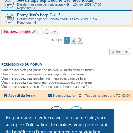
Jew's harps explained to a reindeer(death)
Dernier message par
mathesna
«
dim. 15 nov. 2009, 17:06
Réponses :
6
Pretty Jew's harp Girl!!!
Dernier message par
Shipibo
«
ven. 13 nov. 2009, 11:34
Réponses :
5
Nouveau sujet
1
2
Suivant
75 sujets
Aller
PERMISSIONS DU FORUM
Vous
ne pouvez pas
publier de nouveaux sujets dans ce forum
Vous
ne pouvez pas
répondre aux sujets dans ce forum
Vous
ne pouvez pas
modifier vos messages dans ce forum
Vous
ne pouvez pas
supprimer vos messages dans ce forum
Vous
ne pouvez pas
transférer de pièces jointes dans ce forum
Accueil du forum
Nous contacter
Fuseau horaire sur
UTC+02:00
En poursuivant votre navigation sur ce site, vous
acceptez l’utilisation de cookies vous permettant
Développé par
phpBB
® Forum Software © phpBB Limited
de bénéficier d’une expérience de navigation
Traduction française officielle
©
Qiaeru