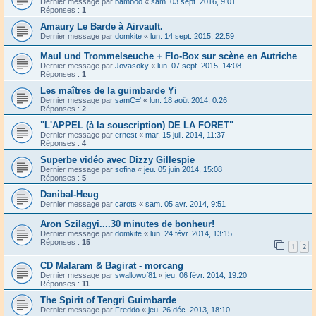
Dernier message par
bamboo
«
sam. 03 sept. 2016, 9:01
Réponses :
1
Amaury Le Barde à Airvault.
Dernier message par
domkite
«
lun. 14 sept. 2015, 22:59
Maul und Trommelseuche + Flo-Box sur scène en Autriche
Dernier message par
Jovasoky
«
lun. 07 sept. 2015, 14:08
Réponses :
1
Les maîtres de la guimbarde Yi
Dernier message par
samC='
«
lun. 18 août 2014, 0:26
Réponses :
2
"L'APPEL (à la souscription) DE LA FORET"
Dernier message par
ernest
«
mar. 15 juil. 2014, 11:37
Réponses :
4
Superbe vidéo avec Dizzy Gillespie
Dernier message par
sofina
«
jeu. 05 juin 2014, 15:08
Réponses :
5
Danibal-Heug
Dernier message par
carots
«
sam. 05 avr. 2014, 9:51
Aron Szilagyi....30 minutes de bonheur!
Dernier message par
domkite
«
lun. 24 févr. 2014, 13:15
Réponses :
15
1
2
CD Malaram & Bagirat - morcang
Dernier message par
swallowof81
«
jeu. 06 févr. 2014, 19:20
Réponses :
11
The Spirit of Tengri Guimbarde
Dernier message par
Freddo
«
jeu. 26 déc. 2013, 18:10