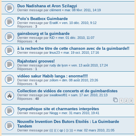
Duo Nadishana et Aron Szilagyi
Dernier message par
clément
«
mar. 08 févr. 2011, 14:19
Polo's Beatbox Guimbarde
Dernier message par
EratiK
«
ven. 10 déc. 2010, 9:12
Réponses :
3
gainsbourg et la guimbarde
Dernier message par
KiD
«
mer. 01 déc. 2010, 11:07
Réponses :
4
à la recherche titre de cette chanson avec de la guimbarde!!
Dernier message par
linus23
«
mar. 19 oct. 2010, 17:16
Rajahstani grooves!
Dernier message par
rudy de lyon
«
ven. 13 août 2010, 17:24
Réponses :
1
vidéeo sakur Habib langa : enorme!!!!
Dernier message par
zélom
«
dim. 08 août 2010, 23:26
Réponses :
5
Collection de vidéos de concerts et de guimbardistes
Dernier message par
swallowof81
«
sam. 17 avr. 2010, 21:13
Réponses :
40
1
2
3
Sympathique site et charmantes interprètes
Dernier message par
Niogg
«
mer. 31 mars 2010, 19:41
Nouvelle Invention Des Butors Etoilés : La Guimbarde
Tandem
Dernier message par
((( (( ( qp ) )) )))
«
mar. 02 mars 2010, 21:05