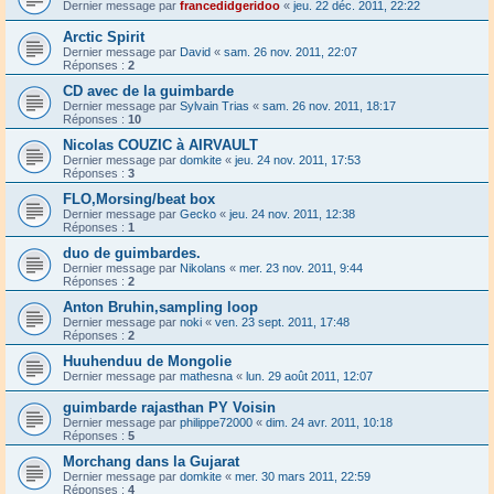
Dernier message par
francedidgeridoo
«
jeu. 22 déc. 2011, 22:22
Arctic Spirit
Dernier message par
David
«
sam. 26 nov. 2011, 22:07
Réponses :
2
CD avec de la guimbarde
Dernier message par
Sylvain Trias
«
sam. 26 nov. 2011, 18:17
Réponses :
10
Nicolas COUZIC à AIRVAULT
Dernier message par
domkite
«
jeu. 24 nov. 2011, 17:53
Réponses :
3
FLO,Morsing/beat box
Dernier message par
Gecko
«
jeu. 24 nov. 2011, 12:38
Réponses :
1
duo de guimbardes.
Dernier message par
Nikolans
«
mer. 23 nov. 2011, 9:44
Réponses :
2
Anton Bruhin,sampling loop
Dernier message par
noki
«
ven. 23 sept. 2011, 17:48
Réponses :
2
Huuhenduu de Mongolie
Dernier message par
mathesna
«
lun. 29 août 2011, 12:07
guimbarde rajasthan PY Voisin
Dernier message par
philippe72000
«
dim. 24 avr. 2011, 10:18
Réponses :
5
Morchang dans la Gujarat
Dernier message par
domkite
«
mer. 30 mars 2011, 22:59
Réponses :
4