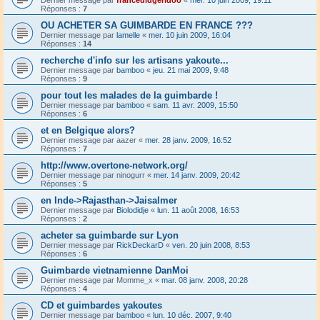
Dernier message par
francedidgeridoo
«
mer. 10 juin 2009, 19:11
Réponses :
7
OU ACHETER SA GUIMBARDE EN FRANCE ???
Dernier message par
lamelle
«
mer. 10 juin 2009, 16:04
Réponses :
14
recherche d'info sur les artisans yakoute...
Dernier message par
bamboo
«
jeu. 21 mai 2009, 9:48
Réponses :
9
pour tout les malades de la guimbarde !
Dernier message par
bamboo
«
sam. 11 avr. 2009, 15:50
Réponses :
6
et en Belgique alors?
Dernier message par
aazer
«
mer. 28 janv. 2009, 16:52
Réponses :
7
http://www.overtone-network.org/
Dernier message par
ninogurr
«
mer. 14 janv. 2009, 20:42
Réponses :
5
en Inde->Rajasthan->Jaisalmer
Dernier message par
Biolodidje
«
lun. 11 août 2008, 16:53
Réponses :
2
acheter sa guimbarde sur Lyon
Dernier message par
RickDeckarD
«
ven. 20 juin 2008, 8:53
Réponses :
6
Guimbarde vietnamienne DanMoi
Dernier message par
Momme_x
«
mar. 08 janv. 2008, 20:28
Réponses :
4
CD et guimbardes yakoutes
Dernier message par
bamboo
«
lun. 10 déc. 2007, 9:40