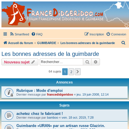
France Didgeridoo
Didgeridoo et Guimbarde sur France Didgeridoo - retrouvez la communauté.
Smartfeed
FAQ
Inscription
Connexion
R
Accueil du forum
GUIMBARDE
Les bonnes adresses de la guimbarde
e
Les bonnes adresses de la guimbarde
c
Rechercher
Recherche avanc
Nouveau sujet
h
e
1
2
Suivant
64 sujets
r
Annonces
c
Rubrique : Mode d'emploi
h
Dernier message par
francedidgeridoo
«
jeu. 19 juin 2008, 12:14
e
r
Sujets
achetez chez le fabricant !
Dernier message par
bamboo
«
ven. 18 oct. 2019, 7:28
Guimbarde «URAN» par un artisan russe Glazirin.