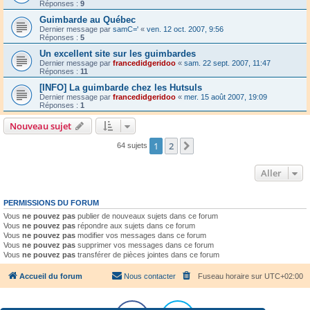
Réponses :
9
Guimbarde au Québec
Dernier message par
samC='
«
ven. 12 oct. 2007, 9:56
Réponses :
5
Un excellent site sur les guimbardes
Dernier message par
francedidgeridoo
«
sam. 22 sept. 2007, 11:47
Réponses :
11
[INFO] La guimbarde chez les Hutsuls
Dernier message par
francedidgeridoo
«
mer. 15 août 2007, 19:09
Réponses :
1
Nouveau sujet
1
2
Suivant
64 sujets
Aller
PERMISSIONS DU FORUM
Vous
ne pouvez pas
publier de nouveaux sujets dans ce forum
Vous
ne pouvez pas
répondre aux sujets dans ce forum
Vous
ne pouvez pas
modifier vos messages dans ce forum
Vous
ne pouvez pas
supprimer vos messages dans ce forum
Vous
ne pouvez pas
transférer de pièces jointes dans ce forum
Accueil du forum
Nous contacter
Fuseau horaire sur
UTC+02:00