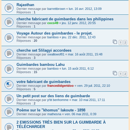
Rajasthan
Dernier message par
barrettbrown
«
lun. 16 avr. 2012, 13:09
Réponses :
1
cherche fabricant de guimbardes dans les philippines
Dernier message par
coco49
«
jeu. 12 janv. 2012, 20:55
Réponses :
1
Voyage Autour des guimbardes - le projet.
Dernier message par
bamboo
«
jeu. 22 déc. 2011, 12:43
Réponses :
20
1
2
cherche set Slilagyi accordees
Dernier message par
swallowof81
«
mar. 16 août 2011, 15:48
Réponses :
3
Guimbardes bambou Lahu
Dernier message par
bamboo
«
lun. 15 août 2011, 6:12
Réponses :
15
1
2
votre fabricant de guimbardes
Dernier message par
francedidgeridoo
«
ven. 29 juil. 2011, 22:10
Réponses :
5
Un petit post sur des liens de guimbarde
Dernier message par
p'tit benhomme
«
mar. 10 mai 2011, 17:11
Réponses :
2
Poème sur le "khomus" Iakoute - 1898
Dernier message par
mathesna
«
ven. 06 mai 2011, 0:39
2 EMISSIONS TRÈS BIEN SUR LA GUIMBARDE À
TÉLÉCHARGER