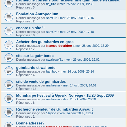
Recherche conseils pour acheter une guimbarde en cadeau
Dernier message par
flo_fliflo
«
mer. 25 nov. 2009, 19:35
Réponses :
3
Fondation Antropodium
Dernier message par
samC='
«
mer. 25 nov. 2009, 17:16
Réponses :
2
encore un site !!
Dernier message par
samC='
«
mer. 25 nov. 2009, 17:10
Réponses :
9
Acheter des guimbardes en gros
Dernier message par
francedidgeridoo
«
mer. 28 oct. 2009, 17:29
Réponses :
7
site sur la guimbarde
Dernier message par
swallowof81
«
ven. 23 oct. 2009, 19:02
guimbarde et wallonie
Dernier message par
bamboo
«
mer. 14 oct. 2009, 23:14
Réponses :
6
site de vente de guimbardes
Dernier message par
mathesna
«
mer. 14 oct. 2009, 14:51
Réponses :
14
Munnharpe Festival à Gjovik, Norvège - 18/20 Sept 2009
Dernier message par
mathesna
«
dim. 11 oct. 2009, 20:30
Réponses :
6
Recherche vendeur de Guimbardes Airvault
Dernier message par
Shipibo
«
ven. 14 août 2009, 11:14
Réponses :
1
Bonne adresse?