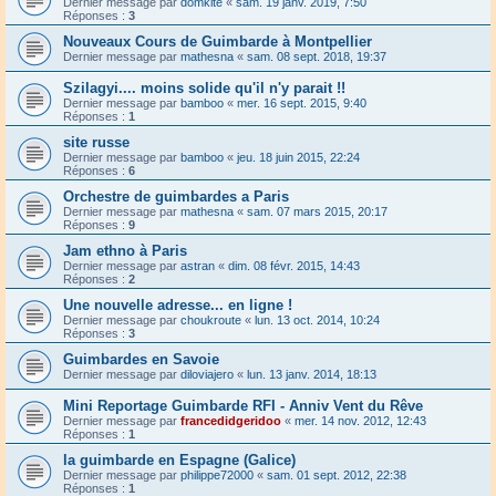
Dernier message par
domkite
«
sam. 19 janv. 2019, 7:50
Réponses :
3
Nouveaux Cours de Guimbarde à Montpellier
Dernier message par
mathesna
«
sam. 08 sept. 2018, 19:37
Szilagyi.... moins solide qu'il n'y parait !!
Dernier message par
bamboo
«
mer. 16 sept. 2015, 9:40
Réponses :
1
site russe
Dernier message par
bamboo
«
jeu. 18 juin 2015, 22:24
Réponses :
6
Orchestre de guimbardes a Paris
Dernier message par
mathesna
«
sam. 07 mars 2015, 20:17
Réponses :
9
Jam ethno à Paris
Dernier message par
astran
«
dim. 08 févr. 2015, 14:43
Réponses :
2
Une nouvelle adresse... en ligne !
Dernier message par
choukroute
«
lun. 13 oct. 2014, 10:24
Réponses :
3
Guimbardes en Savoie
Dernier message par
diloviajero
«
lun. 13 janv. 2014, 18:13
Mini Reportage Guimbarde RFI - Anniv Vent du Rêve
Dernier message par
francedidgeridoo
«
mer. 14 nov. 2012, 12:43
Réponses :
1
la guimbarde en Espagne (Galice)
Dernier message par
philippe72000
«
sam. 01 sept. 2012, 22:38
Réponses :
1