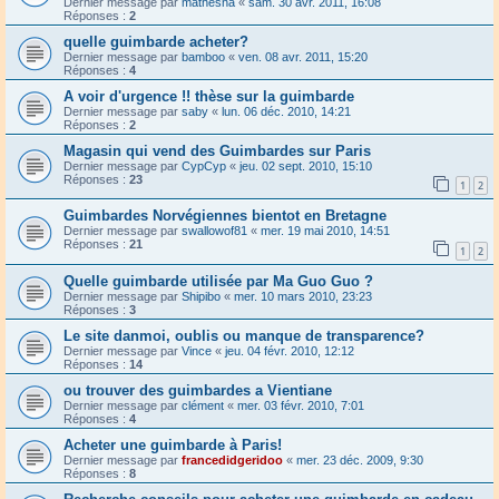
Dernier message par
mathesna
«
sam. 30 avr. 2011, 16:08
Réponses :
2
quelle guimbarde acheter?
Dernier message par
bamboo
«
ven. 08 avr. 2011, 15:20
Réponses :
4
A voir d'urgence !! thèse sur la guimbarde
Dernier message par
saby
«
lun. 06 déc. 2010, 14:21
Réponses :
2
Magasin qui vend des Guimbardes sur Paris
Dernier message par
CypCyp
«
jeu. 02 sept. 2010, 15:10
Réponses :
23
1
2
Guimbardes Norvégiennes bientot en Bretagne
Dernier message par
swallowof81
«
mer. 19 mai 2010, 14:51
Réponses :
21
1
2
Quelle guimbarde utilisée par Ma Guo Guo ?
Dernier message par
Shipibo
«
mer. 10 mars 2010, 23:23
Réponses :
3
Le site danmoi, oublis ou manque de transparence?
Dernier message par
Vince
«
jeu. 04 févr. 2010, 12:12
Réponses :
14
ou trouver des guimbardes a Vientiane
Dernier message par
clément
«
mer. 03 févr. 2010, 7:01
Réponses :
4
Acheter une guimbarde à Paris!
Dernier message par
francedidgeridoo
«
mer. 23 déc. 2009, 9:30
Réponses :
8