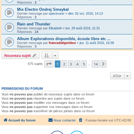
Réponses :
2
Mix Electro Ondrej Smeykal
Dernier message par
spectruser
«
dim. 02 oct. 2016, 14:13
Réponses :
2
Rain and Thunder
Dernier message par
Elisabeth
«
lun. 29 août 2016, 11:31
Réponses :
14
Album Explorations disponible, écoute libre etc ...
Dernier message par
francedidgeridoo
«
jeu. 11 août 2016, 16:38
Réponses :
3
Nouveau sujet
Page
1
sur
14
1
2
3
4
5
14
Suivant
675 sujets
…
Aller
PERMISSIONS DU FORUM
Vous
ne pouvez pas
publier de nouveaux sujets dans ce forum
Vous
ne pouvez pas
répondre aux sujets dans ce forum
Vous
ne pouvez pas
modifier vos messages dans ce forum
Vous
ne pouvez pas
supprimer vos messages dans ce forum
Vous
ne pouvez pas
transférer de pièces jointes dans ce forum
Accueil du forum
Nous contacter
Fuseau horaire sur
UTC+02:00