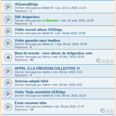
UC(sans)Didgs
Dernier message par
Adrien B.
«
jeu. 22 oct. 2020, 11:14
Réponses :
1
Défi didgeridoo
Dernier message par
Le Bourdon
«
mer. 02 sept. 2020, 16:28
Réponses :
5
Vidéo nouvel album UCDidgs
Dernier message par
Adrien B.
«
lun. 24 juin 2019, 13:34
Vidéo garantie sans beatbox
Dernier message par
Adrien B.
«
mar. 09 avr. 2019, 14:45
Réponses :
5
Bout de monde - mon album de didgeridoo solo
Dernier message par
Vince
«
sam. 02 févr. 2019, 22:55
Réponses :
36
1
2
3
APPEL A LA CREATION COLLECTIVE !!!
Dernier message par
Jaime
«
ven. 30 nov. 2018, 3:15
Réponses :
3
Asturias adapté héhé
Dernier message par
Jaime
«
mer. 28 nov. 2018, 4:02
Vidéo T(w)o woodslde UCDidgs
Dernier message par
Adrien B.
«
lun. 08 oct. 2018, 16:33
Essai nouveau tube
Dernier message par
bamboo
«
jeu. 26 juil. 2018, 17:44
Réponses :
19
1
2