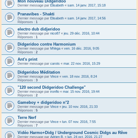
Mon nouveau Didgeridoo
Dernier message par
Elisabeth
«
sam. 14 janv. 2017, 15:18
Pranavibes - Shakti
Dernier message par
Elisabeth
«
sam. 14 janv. 2017, 14:56
Réponses :
1
electro dub didjeridoo
Dernier message par
nico87
«
jeu. 29 déc. 2016, 10:44
Réponses :
1
Didgeridoo contre Harmonium
Dernier message par
MVega
«
ven. 16 déc. 2016, 9:05
Réponses :
2
Ant's print
Dernier message par
carots
«
mar. 22 nov. 2016, 15:29
Didgeridoo Méditation
Dernier message par
Vince
«
ven. 18 nov. 2016, 8:24
Réponses :
3
"120 second Didgeridoo Challenge"
Dernier message par
ironflo
«
mar. 15 nov. 2016, 19:44
Réponses :
2
Gameboy + didgeridoo n°2
Dernier message par
Vince
«
jeu. 10 nov. 2016, 21:33
Réponses :
5
Terre Nerf
Dernier message par
Vince
«
lun. 07 nov. 2016, 7:55
Réponses :
7
Vidéo Harmo+Didg / Underground Cosmic Didgs au Rêve
Dernier message par
Adrien B.
«
lun. 24 oct. 2016, 21:27