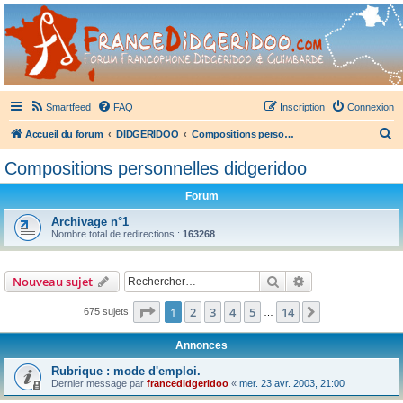
France Didgeridoo
Didgeridoo et Guimbarde sur France Didgeridoo - retrouvez la communauté.
Smartfeed
FAQ
Inscription
Connexion
R
Accueil du forum
DIDGERIDOO
Compositions personnelles didgeridoo
e
Compositions personnelles didgeridoo
c
Forum
h
e
Archivage n°1
Nombre total de redirections :
163268
r
c
Rechercher
Recherche avanc
Nouveau sujet
h
e
Page
1
sur
14
1
2
3
4
5
14
Suivant
675 sujets
…
r
Annonces
Rubrique : mode d'emploi.
Dernier message par
francedidgeridoo
«
mer. 23 avr. 2003, 21:00