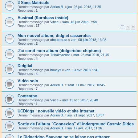
3 Sans Matricule
Dernier message par
Adrien B.
«
jeu. 26 juil. 2018, 11:35
Réponses :
1
Austraal (Kornbass inside)
Dernier message par
Vince
«
sam. 16 juin 2018, 7:58
Réponses :
17
1
2
Mon nouvel album, didg et casseroles
Dernier message par
choukroute
«
ven. 08 juin 2018, 13:03
Réponses :
2
J'ai sortit mon album (didgeridoo chiptune)
Dernier message par
Tribalmazoot
«
mer. 23 mai 2018, 21:45
Réponses :
4
Didgital
Dernier message par
bousyfl
«
ven. 13 avr. 2018, 9:41
Réponses :
4
Vidéo solo
Dernier message par
Adrien B.
«
sam. 11 nov. 2017, 10:45
Réponses :
7
Contempo
Dernier message par
Vince
«
mer. 11 oct. 2017, 20:40
Réponses :
1
UCDidgs : nouvelle vidéo et site internet
Dernier message par
Adrien B.
«
jeu. 21 sept. 2017, 18:57
Sortie de l'album "Connexion" d'Underground Cosmic Didgs
Dernier message par
Adrien B.
«
lun. 17 avr. 2017, 11:26
Le Didgeridoo Sauvage ne se laisse pas attraper