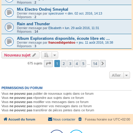
Réponses :
2
Mix Electro Ondrej Smeykal
Dernier message par
spectruser
«
dim. 02 oct. 2016, 14:13
Réponses :
2
Rain and Thunder
Dernier message par
Elisabeth
«
lun. 29 août 2016, 11:31
Réponses :
14
Album Explorations disponible, écoute libre etc ...
Dernier message par
francedidgeridoo
«
jeu. 11 août 2016, 16:38
Réponses :
3
Nouveau sujet
Page
1
sur
14
1
2
3
4
5
14
Suivant
675 sujets
…
Aller
PERMISSIONS DU FORUM
Vous
ne pouvez pas
publier de nouveaux sujets dans ce forum
Vous
ne pouvez pas
répondre aux sujets dans ce forum
Vous
ne pouvez pas
modifier vos messages dans ce forum
Vous
ne pouvez pas
supprimer vos messages dans ce forum
Vous
ne pouvez pas
transférer de pièces jointes dans ce forum
Accueil du forum
Nous contacter
Fuseau horaire sur
UTC+02:00