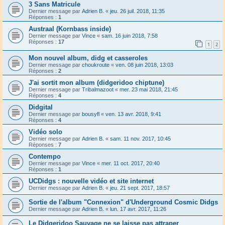
3 Sans Matricule
Dernier message par
Adrien B.
«
jeu. 26 juil. 2018, 11:35
Réponses :
1
Austraal (Kornbass inside)
Dernier message par
Vince
«
sam. 16 juin 2018, 7:58
Réponses :
17
1
2
Mon nouvel album, didg et casseroles
Dernier message par
choukroute
«
ven. 08 juin 2018, 13:03
Réponses :
2
J'ai sortit mon album (didgeridoo chiptune)
Dernier message par
Tribalmazoot
«
mer. 23 mai 2018, 21:45
Réponses :
4
Didgital
Dernier message par
bousyfl
«
ven. 13 avr. 2018, 9:41
Réponses :
4
Vidéo solo
Dernier message par
Adrien B.
«
sam. 11 nov. 2017, 10:45
Réponses :
7
Contempo
Dernier message par
Vince
«
mer. 11 oct. 2017, 20:40
Réponses :
1
UCDidgs : nouvelle vidéo et site internet
Dernier message par
Adrien B.
«
jeu. 21 sept. 2017, 18:57
Sortie de l'album "Connexion" d'Underground Cosmic Didgs
Dernier message par
Adrien B.
«
lun. 17 avr. 2017, 11:26
Le Didgeridoo Sauvage ne se laisse pas attraper