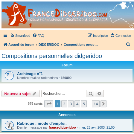
France Didgeridoo
Didgeridoo et Guimbarde sur France Didgeridoo - retrouvez la communauté.
Smartfeed
FAQ
Inscription
Connexion
R
Accueil du forum
DIDGERIDOO
Compositions personnelles didgeridoo
e
Compositions personnelles didgeridoo
c
Forum
h
e
Archivage n°1
Nombre total de redirections :
159890
r
c
Rechercher
Recherche avanc
Nouveau sujet
h
e
Page
1
sur
14
1
2
3
4
5
14
Suivant
675 sujets
…
r
Annonces
Rubrique : mode d'emploi.
Dernier message par
francedidgeridoo
«
mer. 23 avr. 2003, 21:00