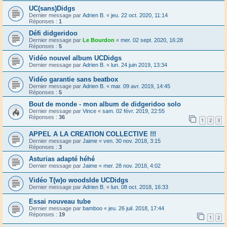
UC(sans)Didgs
Dernier message par
Adrien B.
«
jeu. 22 oct. 2020, 11:14
Réponses :
1
Défi didgeridoo
Dernier message par
Le Bourdon
«
mer. 02 sept. 2020, 16:28
Réponses :
5
Vidéo nouvel album UCDidgs
Dernier message par
Adrien B.
«
lun. 24 juin 2019, 13:34
Vidéo garantie sans beatbox
Dernier message par
Adrien B.
«
mar. 09 avr. 2019, 14:45
Réponses :
5
Bout de monde - mon album de didgeridoo solo
Dernier message par
Vince
«
sam. 02 févr. 2019, 22:55
Réponses :
36
1
2
3
APPEL A LA CREATION COLLECTIVE !!!
Dernier message par
Jaime
«
ven. 30 nov. 2018, 3:15
Réponses :
3
Asturias adapté héhé
Dernier message par
Jaime
«
mer. 28 nov. 2018, 4:02
Vidéo T(w)o woodslde UCDidgs
Dernier message par
Adrien B.
«
lun. 08 oct. 2018, 16:33
Essai nouveau tube
Dernier message par
bamboo
«
jeu. 26 juil. 2018, 17:44
Réponses :
19
1
2