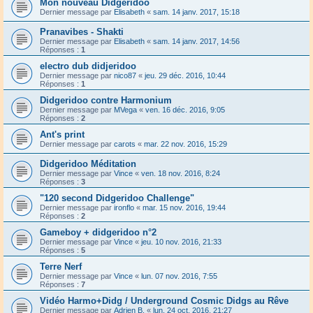
Mon nouveau Didgeridoo
Dernier message par
Elisabeth
«
sam. 14 janv. 2017, 15:18
Pranavibes - Shakti
Dernier message par
Elisabeth
«
sam. 14 janv. 2017, 14:56
Réponses :
1
electro dub didjeridoo
Dernier message par
nico87
«
jeu. 29 déc. 2016, 10:44
Réponses :
1
Didgeridoo contre Harmonium
Dernier message par
MVega
«
ven. 16 déc. 2016, 9:05
Réponses :
2
Ant's print
Dernier message par
carots
«
mar. 22 nov. 2016, 15:29
Didgeridoo Méditation
Dernier message par
Vince
«
ven. 18 nov. 2016, 8:24
Réponses :
3
"120 second Didgeridoo Challenge"
Dernier message par
ironflo
«
mar. 15 nov. 2016, 19:44
Réponses :
2
Gameboy + didgeridoo n°2
Dernier message par
Vince
«
jeu. 10 nov. 2016, 21:33
Réponses :
5
Terre Nerf
Dernier message par
Vince
«
lun. 07 nov. 2016, 7:55
Réponses :
7
Vidéo Harmo+Didg / Underground Cosmic Didgs au Rêve
Dernier message par
Adrien B.
«
lun. 24 oct. 2016, 21:27