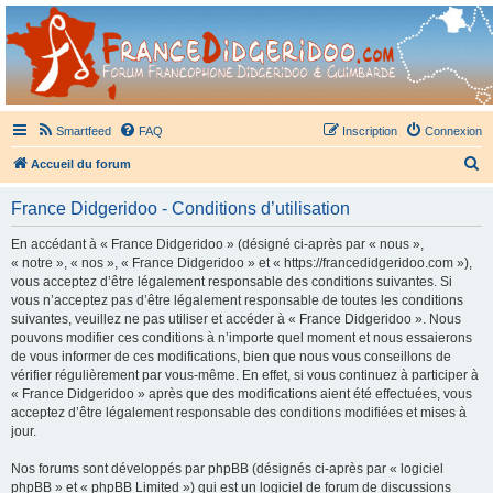
France Didgeridoo
Didgeridoo et Guimbarde sur France Didgeridoo - retrouvez la communauté.
Smartfeed
FAQ
Inscription
Connexion
R
Accueil du forum
e
France Didgeridoo - Conditions d’utilisation
c
h
En accédant à « France Didgeridoo » (désigné ci-après par « nous »,
« notre », « nos », « France Didgeridoo » et « https://francedidgeridoo.com »),
e
vous acceptez d’être légalement responsable des conditions suivantes. Si
r
vous n’acceptez pas d’être légalement responsable de toutes les conditions
suivantes, veuillez ne pas utiliser et accéder à « France Didgeridoo ». Nous
c
pouvons modifier ces conditions à n’importe quel moment et nous essaierons
h
de vous informer de ces modifications, bien que nous vous conseillons de
vérifier régulièrement par vous-même. En effet, si vous continuez à participer à
e
« France Didgeridoo » après que des modifications aient été effectuées, vous
r
acceptez d’être légalement responsable des conditions modifiées et mises à
jour.
Nos forums sont développés par phpBB (désignés ci-après par « logiciel
phpBB » et « phpBB Limited ») qui est un logiciel de forum de discussions