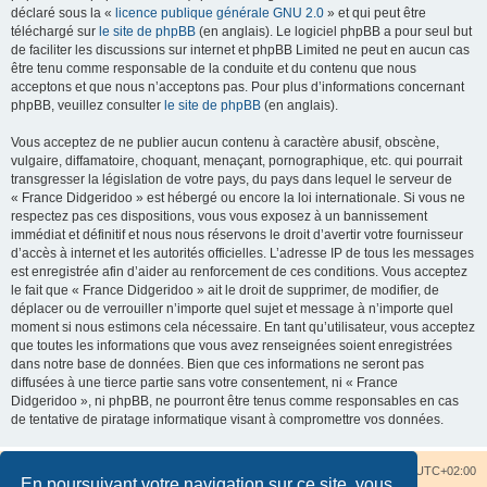
déclaré sous la «
licence publique générale GNU 2.0
» et qui peut être
téléchargé sur
le site de phpBB
(en anglais). Le logiciel phpBB a pour seul but
de faciliter les discussions sur internet et phpBB Limited ne peut en aucun cas
être tenu comme responsable de la conduite et du contenu que nous
acceptons et que nous n’acceptons pas. Pour plus d’informations concernant
phpBB, veuillez consulter
le site de phpBB
(en anglais).
Vous acceptez de ne publier aucun contenu à caractère abusif, obscène,
vulgaire, diffamatoire, choquant, menaçant, pornographique, etc. qui pourrait
transgresser la législation de votre pays, du pays dans lequel le serveur de
« France Didgeridoo » est hébergé ou encore la loi internationale. Si vous ne
respectez pas ces dispositions, vous vous exposez à un bannissement
immédiat et définitif et nous nous réservons le droit d’avertir votre fournisseur
d’accès à internet et les autorités officielles. L’adresse IP de tous les messages
est enregistrée afin d’aider au renforcement de ces conditions. Vous acceptez
le fait que « France Didgeridoo » ait le droit de supprimer, de modifier, de
déplacer ou de verrouiller n’importe quel sujet et message à n’importe quel
moment si nous estimons cela nécessaire. En tant qu’utilisateur, vous acceptez
que toutes les informations que vous avez renseignées soient enregistrées
dans notre base de données. Bien que ces informations ne seront pas
diffusées à une tierce partie sans votre consentement, ni « France
Didgeridoo », ni phpBB, ne pourront être tenus comme responsables en cas
de tentative de piratage informatique visant à compromettre vos données.
Accueil du forum
Nous contacter
Fuseau horaire sur
UTC+02:00
En poursuivant votre navigation sur ce site, vous