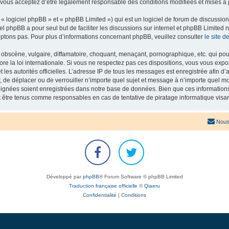
 vous acceptez d’être légalement responsable des conditions modifiées et mises à j
 logiciel phpBB » et « phpBB Limited ») qui est un logiciel de forum de discussio
iel phpBB a pour seul but de faciliter les discussions sur internet et phpBB Limit
ptons pas. Pour plus d’informations concernant phpBB, veuillez consulter
le site 
obscène, vulgaire, diffamatoire, choquant, menaçant, pornographique, etc. qui pourr
re la loi internationale. Si vous ne respectez pas ces dispositions, vous vous exp
 et les autorités officielles. L’adresse IP de tous les messages est enregistrée afin 
r, de déplacer ou de verrouiller n’importe quel sujet et message à n’importe quel mo
ignées soient enregistrées dans notre base de données. Bien que ces informations n
t être tenus comme responsables en cas de tentative de piratage informatique vis
Nous
Développé par
phpBB
® Forum Software © phpBB Limited
Traduction française officielle
©
Qiaeru
Confidentialité
|
Conditions