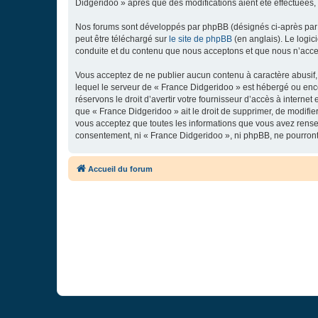
Didgeridoo » après que des modifications aient été effectuées,
Nos forums sont développés par phpBB (désignés ci-après par «
peut être téléchargé sur
le site de phpBB
(en anglais). Le logic
conduite et du contenu que nous acceptons et que nous n’acce
Vous acceptez de ne publier aucun contenu à caractère abusif, 
lequel le serveur de « France Didgeridoo » est hébergé ou enco
réservons le droit d’avertir votre fournisseur d’accès à internet
que « France Didgeridoo » ait le droit de supprimer, de modifie
vous acceptez que toutes les informations que vous avez rense
consentement, ni « France Didgeridoo », ni phpBB, ne pourron
Accueil du forum