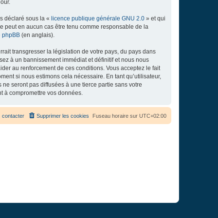
our.
ns déclaré sous la «
licence publique générale GNU 2.0
» et qui
ed ne peut en aucun cas être tenu comme responsable de la
de phpBB
(en anglais).
ait transgresser la législation de votre pays, du pays dans
osez à un bannissement immédiat et définitif et nous nous
d’aider au renforcement de ces conditions. Vous acceptez le fait
ment si nous estimons cela nécessaire. En tant qu’utilisateur,
e seront pas diffusées à une tierce partie sans votre
ant à compromettre vos données.
 contacter
Supprimer les cookies
Fuseau horaire sur
UTC+02:00