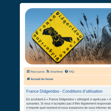
France Didgeridoo
Didgeridoo et Guimbarde sur France Didgeridoo - retrouvez la commun
Raccourcis
Smartfeed
FAQ
Accueil du forum
France Didgeridoo - Conditions d’utilisation
En accédant à « France Didgeridoo » (désigné ci-après par « no
suivantes. Si vous n’acceptez pas d’être légalement responsabl
n’importe quel moment et nous essaierons de vous informer de c