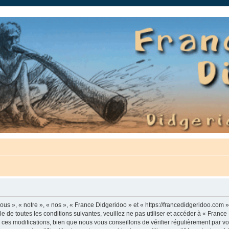
auté.
us », « notre », « nos », « France Didgeridoo » et « https://francedidgeridoo.com 
e de toutes les conditions suivantes, veuillez ne pas utiliser et accéder à « Franc
es modifications, bien que nous vous conseillons de vérifier régulièrement par vou