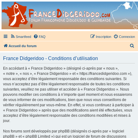
France Didgeridoo
Didgeridoo et Guimbarde sur France Didgeridoo - retrouvez la communauté.
Smartfeed
FAQ
Inscription
Connexion
R
Accueil du forum
e
France Didgeridoo - Conditions d’utilisation
c
h
En accédant à « France Didgeridoo » (désigné ci-après par « nous »,
« notre », « nos », « France Didgeridoo » et « https://francedidgeridoo.com »),
e
vous acceptez d’être légalement responsable des conditions suivantes. Si
r
vous n’acceptez pas d’être légalement responsable de toutes les conditions
suivantes, veuillez ne pas utiliser et accéder à « France Didgeridoo ». Nous
c
pouvons modifier ces conditions à n’importe quel moment et nous essaierons
h
de vous informer de ces modifications, bien que nous vous conseillons de
vérifier régulièrement par vous-même. En effet, si vous continuez à participer à
e
« France Didgeridoo » après que des modifications aient été effectuées, vous
r
acceptez d’être légalement responsable des conditions modifiées et mises à
jour.
Nos forums sont développés par phpBB (désignés ci-après par « logiciel
phpBB » et « phpBB Limited ») qui est un logiciel de forum de discussions