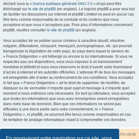
déclaré sous la «
licence publique générale GNU 2.0
» et qui peut être
téléchargé sur
le site de phpBB
(en anglais). Le logiciel phpBB a pour seul but
de faciliter les discussions sur internet et phpBB Limited ne peut en aucun cas
être tenu comme responsable de la conduite et du contenu que nous
acceptons et que nous n’acceptons pas. Pour plus d’informations concernant
phpBB, veuillez consulter
le site de phpBB
(en anglais).
Vous acceptez de ne publier aucun contenu à caractère abusif, obscène,
vulgaire, diffamatoire, choquant, menaçant, pornographique, etc. qui pourrait
transgresser la législation de votre pays, du pays dans lequel le serveur de
« France Didgeridoo » est hébergé ou encore la loi internationale. Si vous ne
respectez pas ces dispositions, vous vous exposez à un bannissement
immédiat et définitif et nous nous réservons le droit d’avertir votre fournisseur
d’accès à internet et les autorités officielles. L’adresse IP de tous les messages
est enregistrée afin d’aider au renforcement de ces conditions. Vous acceptez
le fait que « France Didgeridoo » ait le droit de supprimer, de modifier, de
déplacer ou de verrouiller n’importe quel sujet et message à n’importe quel
moment si nous estimons cela nécessaire. En tant qu’utilisateur, vous acceptez
que toutes les informations que vous avez renseignées soient enregistrées
dans notre base de données. Bien que ces informations ne seront pas
diffusées à une tierce partie sans votre consentement, ni « France
Didgeridoo », ni phpBB, ne pourront être tenus comme responsables en cas
de tentative de piratage informatique visant à compromettre vos données.
Accueil du forum
Nous contacter
Fuseau horaire sur
UTC+02:00
En poursuivant votre navigation sur ce site, vous