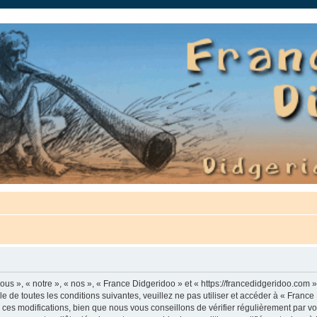
auté.
us », « notre », « nos », « France Didgeridoo » et « https://francedidgeridoo.com 
e de toutes les conditions suivantes, veuillez ne pas utiliser et accéder à « Franc
es modifications, bien que nous vous conseillons de vérifier régulièrement par vou