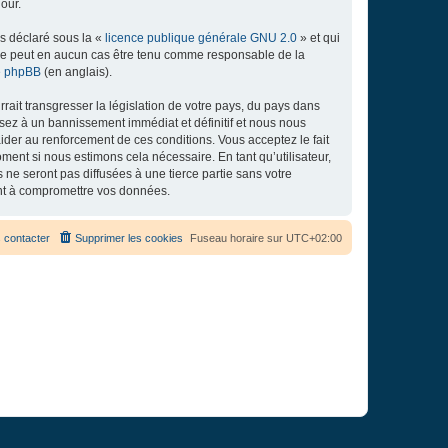
our.
ns déclaré sous la «
licence publique générale GNU 2.0
» et qui
ed ne peut en aucun cas être tenu comme responsable de la
de phpBB
(en anglais).
ait transgresser la législation de votre pays, du pays dans
osez à un bannissement immédiat et définitif et nous nous
d’aider au renforcement de ces conditions. Vous acceptez le fait
ment si nous estimons cela nécessaire. En tant qu’utilisateur,
e seront pas diffusées à une tierce partie sans votre
ant à compromettre vos données.
 contacter
Supprimer les cookies
Fuseau horaire sur
UTC+02:00