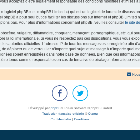
 vous acceptez d’être légalement responsable des conditions modifiées et mises à j
 logiciel phpBB » et « phpBB Limited ») qui est un logiciel de forum de discussio
iel phpBB a pour seul but de faciliter les discussions sur internet et phpBB Limit
ptons pas. Pour plus d’informations concernant phpBB, veuillez consulter
le site 
obscène, vulgaire, diffamatoire, choquant, menaçant, pornographique, etc. qui pourr
re la loi internationale. Si vous ne respectez pas ces dispositions, vous vous exp
 et les autorités officielles. L’adresse IP de tous les messages est enregistrée afin 
r, de déplacer ou de verrouiller n’importe quel sujet et message à n’importe quel mo
ignées soient enregistrées dans notre base de données. Bien que ces informations n
t être tenus comme responsables en cas de tentative de piratage informatique vis
Nous
Développé par
phpBB
® Forum Software © phpBB Limited
Traduction française officielle
©
Qiaeru
Confidentialité
|
Conditions