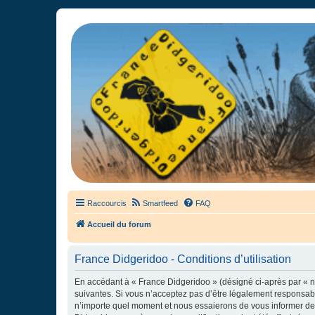
France Didgeridoo
Didgeridoo et Guimbarde sur France Didgeridoo - retrouvez la commun
Raccourcis
Smartfeed
FAQ
Accueil du forum
France Didgeridoo - Conditions d’utilisation
En accédant à « France Didgeridoo » (désigné ci-après par « no
suivantes. Si vous n’acceptez pas d’être légalement responsabl
n’importe quel moment et nous essaierons de vous informer de c