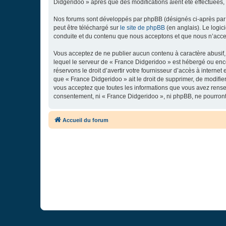
Didgeridoo » après que des modifications aient été effectuées,
Nos forums sont développés par phpBB (désignés ci-après par «
peut être téléchargé sur
le site de phpBB
(en anglais). Le logic
conduite et du contenu que nous acceptons et que nous n’acce
Vous acceptez de ne publier aucun contenu à caractère abusif, 
lequel le serveur de « France Didgeridoo » est hébergé ou enco
réservons le droit d’avertir votre fournisseur d’accès à internet
que « France Didgeridoo » ait le droit de supprimer, de modifie
vous acceptez que toutes les informations que vous avez rense
consentement, ni « France Didgeridoo », ni phpBB, ne pourron
Accueil du forum