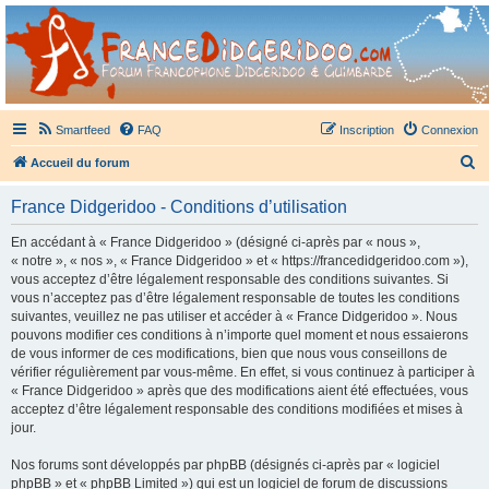
France Didgeridoo
Didgeridoo et Guimbarde sur France Didgeridoo - retrouvez la communauté.
Smartfeed
FAQ
Inscription
Connexion
R
Accueil du forum
e
France Didgeridoo - Conditions d’utilisation
c
h
En accédant à « France Didgeridoo » (désigné ci-après par « nous »,
« notre », « nos », « France Didgeridoo » et « https://francedidgeridoo.com »),
e
vous acceptez d’être légalement responsable des conditions suivantes. Si
r
vous n’acceptez pas d’être légalement responsable de toutes les conditions
suivantes, veuillez ne pas utiliser et accéder à « France Didgeridoo ». Nous
c
pouvons modifier ces conditions à n’importe quel moment et nous essaierons
h
de vous informer de ces modifications, bien que nous vous conseillons de
vérifier régulièrement par vous-même. En effet, si vous continuez à participer à
e
« France Didgeridoo » après que des modifications aient été effectuées, vous
r
acceptez d’être légalement responsable des conditions modifiées et mises à
jour.
Nos forums sont développés par phpBB (désignés ci-après par « logiciel
phpBB » et « phpBB Limited ») qui est un logiciel de forum de discussions