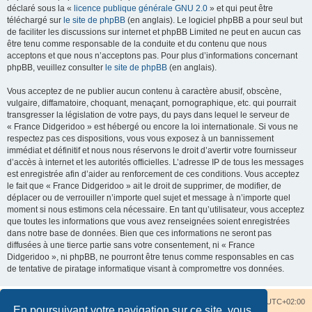
déclaré sous la «
licence publique générale GNU 2.0
» et qui peut être
téléchargé sur
le site de phpBB
(en anglais). Le logiciel phpBB a pour seul but
de faciliter les discussions sur internet et phpBB Limited ne peut en aucun cas
être tenu comme responsable de la conduite et du contenu que nous
acceptons et que nous n’acceptons pas. Pour plus d’informations concernant
phpBB, veuillez consulter
le site de phpBB
(en anglais).
Vous acceptez de ne publier aucun contenu à caractère abusif, obscène,
vulgaire, diffamatoire, choquant, menaçant, pornographique, etc. qui pourrait
transgresser la législation de votre pays, du pays dans lequel le serveur de
« France Didgeridoo » est hébergé ou encore la loi internationale. Si vous ne
respectez pas ces dispositions, vous vous exposez à un bannissement
immédiat et définitif et nous nous réservons le droit d’avertir votre fournisseur
d’accès à internet et les autorités officielles. L’adresse IP de tous les messages
est enregistrée afin d’aider au renforcement de ces conditions. Vous acceptez
le fait que « France Didgeridoo » ait le droit de supprimer, de modifier, de
déplacer ou de verrouiller n’importe quel sujet et message à n’importe quel
moment si nous estimons cela nécessaire. En tant qu’utilisateur, vous acceptez
que toutes les informations que vous avez renseignées soient enregistrées
dans notre base de données. Bien que ces informations ne seront pas
diffusées à une tierce partie sans votre consentement, ni « France
Didgeridoo », ni phpBB, ne pourront être tenus comme responsables en cas
de tentative de piratage informatique visant à compromettre vos données.
Accueil du forum
Nous contacter
Fuseau horaire sur
UTC+02:00
En poursuivant votre navigation sur ce site, vous