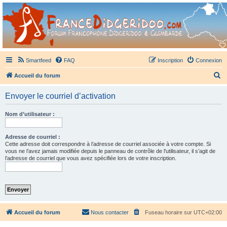
France Didgeridoo
Didgeridoo et Guimbarde sur France Didgeridoo - retrouvez la communauté.
Smartfeed
FAQ
Inscription
Connexion
R
Accueil du forum
e
Envoyer le courriel d’activation
c
h
Nom d’utilisateur :
e
r
Adresse de courriel :
Cette adresse doit correspondre à l’adresse de courriel associée à votre compte. Si
c
vous ne l’avez jamais modifiée depuis le panneau de contrôle de l’utilisateur, il s’agit de
l’adresse de courriel que vous avez spécifiée lors de votre inscription.
h
e
r
Accueil du forum
Nous contacter
Fuseau horaire sur
UTC+02:00