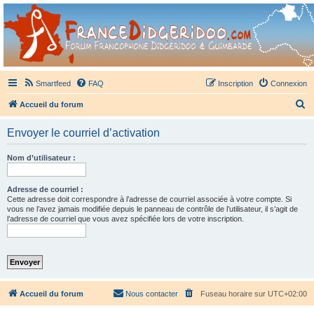
France Didgeridoo
Didgeridoo et Guimbarde sur France Didgeridoo - retrouvez la communauté.
Smartfeed
FAQ
Inscription
Connexion
R
Accueil du forum
e
Envoyer le courriel d’activation
c
h
Nom d’utilisateur :
e
r
Adresse de courriel :
Cette adresse doit correspondre à l’adresse de courriel associée à votre compte. Si
c
vous ne l’avez jamais modifiée depuis le panneau de contrôle de l’utilisateur, il s’agit de
l’adresse de courriel que vous avez spécifiée lors de votre inscription.
h
e
r
Accueil du forum
Nous contacter
Fuseau horaire sur
UTC+02:00