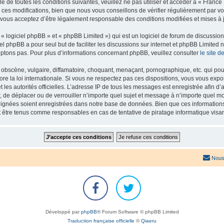
e de toutes les conditions suivantes, veuillez ne pas utiliser et accéder à « Franc
es modifications, bien que nous vous conseillons de vérifier régulièrement par vou
 vous acceptez d’être légalement responsable des conditions modifiées et mises à j
 logiciel phpBB » et « phpBB Limited ») qui est un logiciel de forum de discussio
iel phpBB a pour seul but de faciliter les discussions sur internet et phpBB Limit
ptons pas. Pour plus d’informations concernant phpBB, veuillez consulter
le site 
obscène, vulgaire, diffamatoire, choquant, menaçant, pornographique, etc. qui pourr
re la loi internationale. Si vous ne respectez pas ces dispositions, vous vous exp
 et les autorités officielles. L’adresse IP de tous les messages est enregistrée afin 
r, de déplacer ou de verrouiller n’importe quel sujet et message à n’importe quel mo
ignées soient enregistrées dans notre base de données. Bien que ces informations n
t être tenus comme responsables en cas de tentative de piratage informatique vis
Nous
Développé par
phpBB
® Forum Software © phpBB Limited
Traduction française officielle
©
Qiaeru