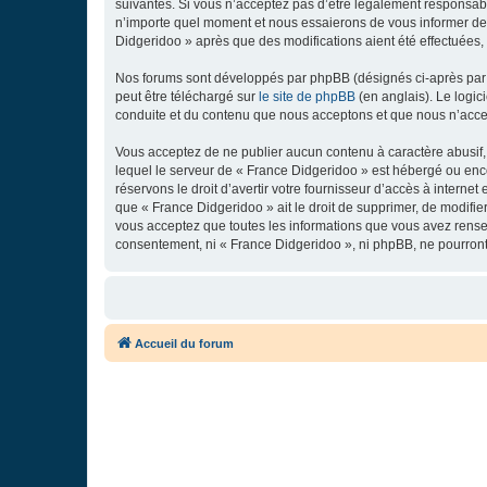
suivantes. Si vous n’acceptez pas d’être légalement responsabl
n’importe quel moment et nous essaierons de vous informer de c
Didgeridoo » après que des modifications aient été effectuées,
Nos forums sont développés par phpBB (désignés ci-après par «
peut être téléchargé sur
le site de phpBB
(en anglais). Le logic
conduite et du contenu que nous acceptons et que nous n’acce
Vous acceptez de ne publier aucun contenu à caractère abusif, 
lequel le serveur de « France Didgeridoo » est hébergé ou enco
réservons le droit d’avertir votre fournisseur d’accès à internet
que « France Didgeridoo » ait le droit de supprimer, de modifie
vous acceptez que toutes les informations que vous avez rense
consentement, ni « France Didgeridoo », ni phpBB, ne pourron
Accueil du forum