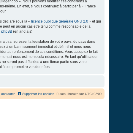
e Didgeridoo ». Nous pouvons modifier ces conditions à
s-même. En effet, si vous continuez à participer à « France
our.
ns déclaré sous la «
licence publique générale GNU 2.0
» et qui
ed ne peut en aucun cas être tenu comme responsable de la
de phpBB
(en anglais).
ait transgresser la législation de votre pays, du pays dans
osez à un bannissement immédiat et définitif et nous nous
d’aider au renforcement de ces conditions. Vous acceptez le fait
ment si nous estimons cela nécessaire. En tant qu’utilisateur,
e seront pas diffusées à une tierce partie sans votre
ant à compromettre vos données.
 contacter
Supprimer les cookies
Fuseau horaire sur
UTC+02:00