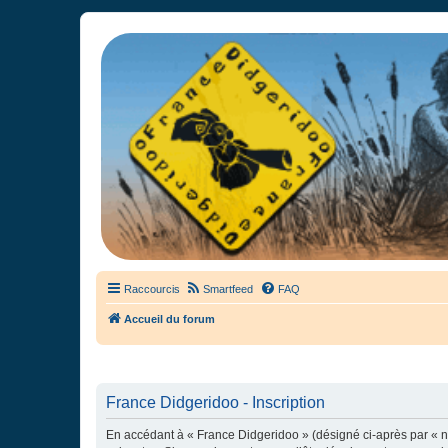
France Didgeridoo
Didgeridoo et Guimbarde sur France Didgeridoo - retrouvez la commun
Raccourcis
Smartfeed
FAQ
Accueil du forum
France Didgeridoo - Inscription
En accédant à « France Didgeridoo » (désigné ci-après par « no