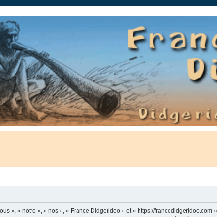
auté.
us », « notre », « nos », « France Didgeridoo » et « https://francedidgeridoo.com 