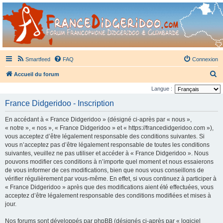
France Didgeridoo
Didgeridoo et Guimbarde sur France Didgeridoo - retrouvez la communauté.
Smartfeed
FAQ
Connexion
R
Accueil du forum
e
Langue :
c
France Didgeridoo - Inscription
h
En accédant à « France Didgeridoo » (désigné ci-après par « nous »,
e
« notre », « nos », « France Didgeridoo » et « https://francedidgeridoo.com »),
r
vous acceptez d’être légalement responsable des conditions suivantes. Si
vous n’acceptez pas d’être légalement responsable de toutes les conditions
c
suivantes, veuillez ne pas utiliser et accéder à « France Didgeridoo ». Nous
h
pouvons modifier ces conditions à n’importe quel moment et nous essaierons
e
de vous informer de ces modifications, bien que nous vous conseillons de
vérifier régulièrement par vous-même. En effet, si vous continuez à participer à
r
« France Didgeridoo » après que des modifications aient été effectuées, vous
acceptez d’être légalement responsable des conditions modifiées et mises à
jour.
Nos forums sont développés par phpBB (désignés ci-après par « logiciel