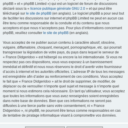
phpBB » et « phpBB Limited ») qui est un logiciel de forum de discussions
déclaré sous la «
licence publique générale GNU 2.0
» et qui peut être
téléchargé sur
le site de phpBB
(en anglais). Le logiciel phpBB a pour seul but
de faciliter les discussions sur internet et phpBB Limited ne peut en aucun cas
être tenu comme responsable de la conduite et du contenu que nous
acceptons et que nous n’acceptons pas. Pour plus d’informations concernant
phpBB, veuillez consulter
le site de phpBB
(en anglais).
Vous acceptez de ne publier aucun contenu à caractère abusif, obscène,
vulgaire, diffamatoire, choquant, menaçant, pornographique, etc. qui pourrait
transgresser la législation de votre pays, du pays dans lequel le serveur de
« France Didgeridoo » est hébergé ou encore la loi internationale. Si vous ne
respectez pas ces dispositions, vous vous exposez à un bannissement
immédiat et définitif et nous nous réservons le droit d’avertir votre fournisseur
d’accès à internet et les autorités officielles. L’adresse IP de tous les messages
est enregistrée afin d’aider au renforcement de ces conditions. Vous acceptez
le fait que « France Didgeridoo » ait le droit de supprimer, de modifier, de
déplacer ou de verrouiller n’importe quel sujet et message à n’importe quel
moment si nous estimons cela nécessaire. En tant qu’utilisateur, vous acceptez
que toutes les informations que vous avez renseignées soient enregistrées
dans notre base de données. Bien que ces informations ne seront pas
diffusées à une tierce partie sans votre consentement, ni « France
Didgeridoo », ni phpBB, ne pourront être tenus comme responsables en cas
de tentative de piratage informatique visant à compromettre vos données.