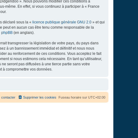
e Didgeridoo ». Nous pouvons modifier ces conditions à
s-même. En effet, si vous continuez à participer à « France
our.
ns déclaré sous la «
licence publique générale GNU 2.0
» et qui
ed ne peut en aucun cas être tenu comme responsable de la
de phpBB
(en anglais).
ait transgresser la législation de votre pays, du pays dans
osez à un bannissement immédiat et définitif et nous nous
d’aider au renforcement de ces conditions. Vous acceptez le fait
ment si nous estimons cela nécessaire. En tant qu’utilisateur,
e seront pas diffusées à une tierce partie sans votre
ant à compromettre vos données.
 contacter
Supprimer les cookies
Fuseau horaire sur
UTC+02:00