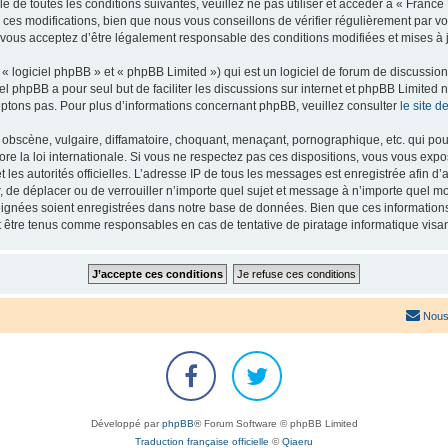
e de toutes les conditions suivantes, veuillez ne pas utiliser et accéder à « Franc
es modifications, bien que nous vous conseillons de vérifier régulièrement par vou
 vous acceptez d’être légalement responsable des conditions modifiées et mises à j
 logiciel phpBB » et « phpBB Limited ») qui est un logiciel de forum de discussio
iel phpBB a pour seul but de faciliter les discussions sur internet et phpBB Limit
ptons pas. Pour plus d’informations concernant phpBB, veuillez consulter
le site 
obscène, vulgaire, diffamatoire, choquant, menaçant, pornographique, etc. qui pourr
re la loi internationale. Si vous ne respectez pas ces dispositions, vous vous exp
 et les autorités officielles. L’adresse IP de tous les messages est enregistrée afin 
r, de déplacer ou de verrouiller n’importe quel sujet et message à n’importe quel mo
ignées soient enregistrées dans notre base de données. Bien que ces informations n
t être tenus comme responsables en cas de tentative de piratage informatique vis
Nous
Développé par
phpBB
® Forum Software © phpBB Limited
Traduction française officielle
©
Qiaeru