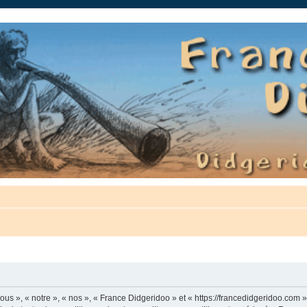
auté.
us », « notre », « nos », « France Didgeridoo » et « https://francedidgeridoo.com 