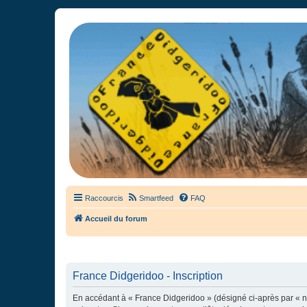
France Didgeridoo
Didgeridoo et Guimbarde sur France Didgeridoo - retrouvez la commun
Raccourcis
Smartfeed
FAQ
Accueil du forum
France Didgeridoo - Inscription
En accédant à « France Didgeridoo » (désigné ci-après par « no