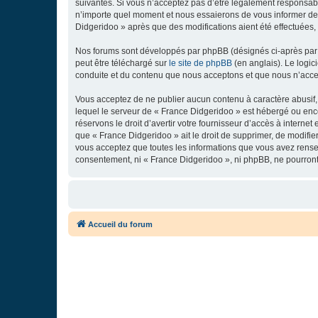
suivantes. Si vous n’acceptez pas d’être légalement responsabl
n’importe quel moment et nous essaierons de vous informer de c
Didgeridoo » après que des modifications aient été effectuées,
Nos forums sont développés par phpBB (désignés ci-après par «
peut être téléchargé sur
le site de phpBB
(en anglais). Le logic
conduite et du contenu que nous acceptons et que nous n’acce
Vous acceptez de ne publier aucun contenu à caractère abusif, 
lequel le serveur de « France Didgeridoo » est hébergé ou enco
réservons le droit d’avertir votre fournisseur d’accès à internet
que « France Didgeridoo » ait le droit de supprimer, de modifie
vous acceptez que toutes les informations que vous avez rense
consentement, ni « France Didgeridoo », ni phpBB, ne pourron
Accueil du forum