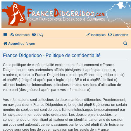
France Didgeridoo
Didgeridoo et Guimbarde sur France Didgeridoo - retrouvez la communauté.
Smartfeed
FAQ
Inscription
Connexion
R
Accueil du forum
e
France Didgeridoo - Politique de confidentialité
c
h
Cette politique de confidentialité explique en détail comment « France
Didgeridoo » et ses partenaires affiliés (désignés ci-après par « nous »,
e
« notre », « nos », « France Didgeridoo » et « https://francedidgeridoo.com »)
r
et phpBB (désigné ci-après par « logiciel phpBB » et « phpBB Limited »)
utilisent toutes les informations collectées lors des sessions d’utilisation de
c
votre part (désignées ci-après par « vos informations »).
h
Vos informations sont collectées de deux manières différentes. Premièrement,
e
en naviguant sur « France Didgeridoo », le logiciel phpBB génèrera un certain
r
nombre de cookies qui sont de petits fichiers téléchargés temporairement par
le navigateur internet de votre ordinateur. Les deux premiers cookies ne
contiennent qu’un identifiant utilisateur et un identifiant anonyme de session
qui vous sont automatiquement assignés par le logiciel phpBB. Un troisième
cookie sera créé lors de votre navigation sur les sujets de « France