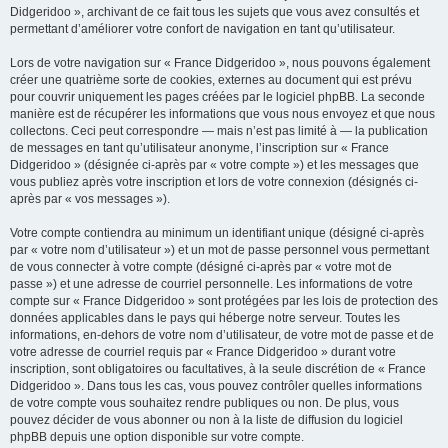
Didgeridoo », archivant de ce fait tous les sujets que vous avez consultés et
permettant d’améliorer votre confort de navigation en tant qu’utilisateur.
Lors de votre navigation sur « France Didgeridoo », nous pouvons également
créer une quatrième sorte de cookies, externes au document qui est prévu
pour couvrir uniquement les pages créées par le logiciel phpBB. La seconde
manière est de récupérer les informations que vous nous envoyez et que nous
collectons. Ceci peut correspondre — mais n’est pas limité à — la publication
de messages en tant qu’utilisateur anonyme, l’inscription sur « France
Didgeridoo » (désignée ci-après par « votre compte ») et les messages que
vous publiez après votre inscription et lors de votre connexion (désignés ci-
après par « vos messages »).
Votre compte contiendra au minimum un identifiant unique (désigné ci-après
par « votre nom d’utilisateur ») et un mot de passe personnel vous permettant
de vous connecter à votre compte (désigné ci-après par « votre mot de
passe ») et une adresse de courriel personnelle. Les informations de votre
compte sur « France Didgeridoo » sont protégées par les lois de protection des
données applicables dans le pays qui héberge notre serveur. Toutes les
informations, en-dehors de votre nom d’utilisateur, de votre mot de passe et de
votre adresse de courriel requis par « France Didgeridoo » durant votre
inscription, sont obligatoires ou facultatives, à la seule discrétion de « France
Didgeridoo ». Dans tous les cas, vous pouvez contrôler quelles informations
de votre compte vous souhaitez rendre publiques ou non. De plus, vous
pouvez décider de vous abonner ou non à la liste de diffusion du logiciel
phpBB depuis une option disponible sur votre compte.