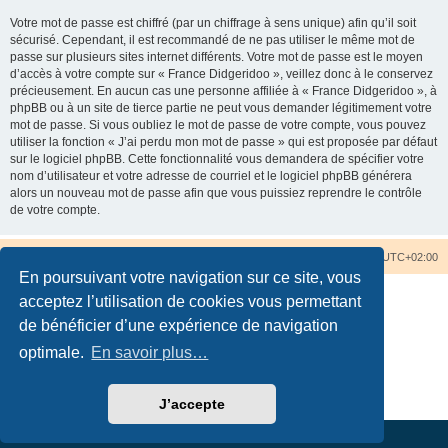
Votre mot de passe est chiffré (par un chiffrage à sens unique) afin qu’il soit
sécurisé. Cependant, il est recommandé de ne pas utiliser le même mot de
passe sur plusieurs sites internet différents. Votre mot de passe est le moyen
d’accès à votre compte sur « France Didgeridoo », veillez donc à le conservez
précieusement. En aucun cas une personne affiliée à « France Didgeridoo », à
phpBB ou à un site de tierce partie ne peut vous demander légitimement votre
mot de passe. Si vous oubliez le mot de passe de votre compte, vous pouvez
utiliser la fonction « J’ai perdu mon mot de passe » qui est proposée par défaut
sur le logiciel phpBB. Cette fonctionnalité vous demandera de spécifier votre
nom d’utilisateur et votre adresse de courriel et le logiciel phpBB générera
alors un nouveau mot de passe afin que vous puissiez reprendre le contrôle
de votre compte.
Accueil du forum
Nous contacter
Fuseau horaire sur
UTC+02:00
En poursuivant votre navigation sur ce site, vous
acceptez l’utilisation de cookies vous permettant
de bénéficier d’une expérience de navigation
optimale.
En savoir plus…
Développé par
phpBB
® Forum Software © phpBB Limited
Traduction française officielle
©
Qiaeru
Confidentialité
|
Conditions
J’accepte