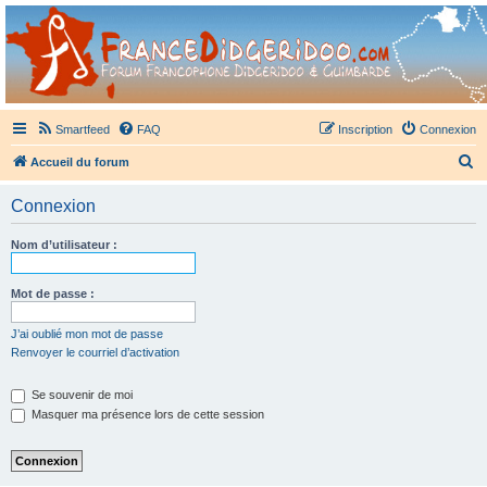
France Didgeridoo
Didgeridoo et Guimbarde sur France Didgeridoo - retrouvez la communauté.
Smartfeed
FAQ
Inscription
Connexion
R
Accueil du forum
e
Connexion
c
h
Nom d’utilisateur :
e
r
Mot de passe :
c
J’ai oublié mon mot de passe
h
Renvoyer le courriel d’activation
e
Se souvenir de moi
r
Masquer ma présence lors de cette session