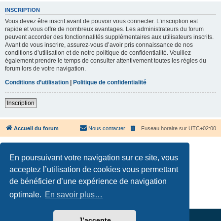
INSCRIPTION
Vous devez être inscrit avant de pouvoir vous connecter. L’inscription est
rapide et vous offre de nombreux avantages. Les administrateurs du forum
peuvent accorder des fonctionnalités supplémentaires aux utilisateurs inscrits.
Avant de vous inscrire, assurez-vous d’avoir pris connaissance de nos
conditions d’utilisation et de notre politique de confidentialité. Veuillez
également prendre le temps de consulter attentivement toutes les règles du
forum lors de votre navigation.
Conditions d’utilisation
|
Politique de confidentialité
Inscription
Accueil du forum
Nous contacter
Fuseau horaire sur
UTC+02:00
En poursuivant votre navigation sur ce site, vous
acceptez l’utilisation de cookies vous permettant
de bénéficier d’une expérience de navigation
Développé par
phpBB
® Forum Software © phpBB Limited
Traduction française officielle
©
Qiaeru
optimale.
En savoir plus…
Confidentialité
|
Conditions
J’accepte