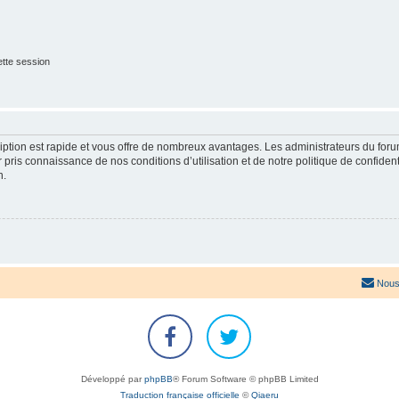
tte session
cription est rapide et vous offre de nombreux avantages. Les administrateurs du fo
ir pris connaissance de nos conditions d’utilisation et de notre politique de confide
n.
Nous
Développé par
phpBB
® Forum Software © phpBB Limited
Traduction française officielle
©
Qiaeru