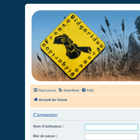
France Didgeridoo
Didgeridoo et Guimbarde sur France Didgeridoo - retrouvez la commun
Raccourcis
Smartfeed
FAQ
Accueil du forum
Connexion
Nom d’utilisateur :
Mot de passe :