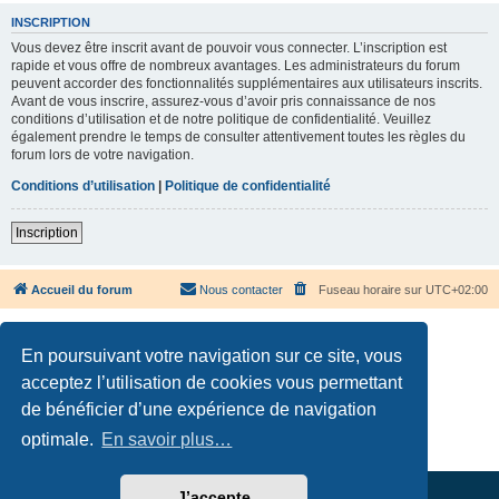
INSCRIPTION
Vous devez être inscrit avant de pouvoir vous connecter. L’inscription est
rapide et vous offre de nombreux avantages. Les administrateurs du forum
peuvent accorder des fonctionnalités supplémentaires aux utilisateurs inscrits.
Avant de vous inscrire, assurez-vous d’avoir pris connaissance de nos
conditions d’utilisation et de notre politique de confidentialité. Veuillez
également prendre le temps de consulter attentivement toutes les règles du
forum lors de votre navigation.
Conditions d’utilisation
|
Politique de confidentialité
Inscription
Accueil du forum
Nous contacter
Fuseau horaire sur
UTC+02:00
En poursuivant votre navigation sur ce site, vous
acceptez l’utilisation de cookies vous permettant
de bénéficier d’une expérience de navigation
Développé par
phpBB
® Forum Software © phpBB Limited
Traduction française officielle
©
Qiaeru
optimale.
En savoir plus…
Confidentialité
|
Conditions
J’accepte