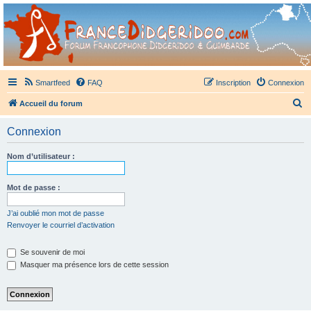
France Didgeridoo
Didgeridoo et Guimbarde sur France Didgeridoo - retrouvez la communauté.
Smartfeed
FAQ
Inscription
Connexion
R
Accueil du forum
e
Connexion
c
h
Nom d’utilisateur :
e
r
Mot de passe :
c
J’ai oublié mon mot de passe
h
Renvoyer le courriel d’activation
e
Se souvenir de moi
r
Masquer ma présence lors de cette session