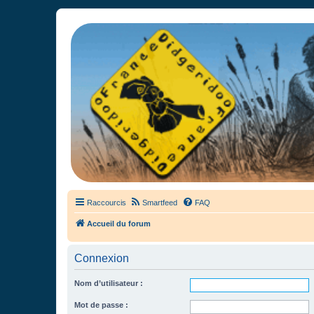
France Didgeridoo
Didgeridoo et Guimbarde sur France Didgeridoo - retrouvez la commun
Raccourcis
Smartfeed
FAQ
Accueil du forum
Connexion
Nom d’utilisateur :
Mot de passe :