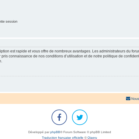
tte session
cription est rapide et vous offre de nombreux avantages. Les administrateurs du fo
ir pris connaissance de nos conditions d’utilisation et de notre politique de confide
n.
Nous
Développé par
phpBB
® Forum Software © phpBB Limited
Traduction française officielle
©
Qiaeru