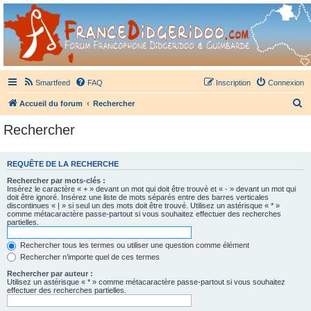
France Didgeridoo
Didgeridoo et Guimbarde sur France Didgeridoo - retrouvez la communauté.
Smartfeed
FAQ
Inscription
Connexion
R
Accueil du forum
Rechercher
e
Rechercher
c
h
REQUÊTE DE LA RECHERCHE
e
Rechercher par mots-clés :
r
Insérez le caractère « + » devant un mot qui doit être trouvé et « - » devant un mot qui
doit être ignoré. Insérez une liste de mots séparés entre des barres verticales
c
discontinues « | » si seul un des mots doit être trouvé. Utilisez un astérisque « * »
comme métacaractère passe-partout si vous souhaitez effectuer des recherches
h
partielles.
e
Rechercher tous les termes ou utiliser une question comme élément
r
Rechercher n’importe quel de ces termes
Rechercher par auteur :
Utilisez un astérisque « * » comme métacaractère passe-partout si vous souhaitez
effectuer des recherches partielles.