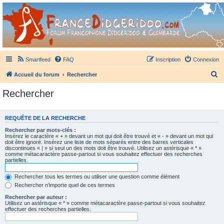
France Didgeridoo
Didgeridoo et Guimbarde sur France Didgeridoo - retrouvez la communauté.
Smartfeed
FAQ
Inscription
Connexion
R
Accueil du forum
Rechercher
e
Rechercher
c
h
REQUÊTE DE LA RECHERCHE
e
Rechercher par mots-clés :
r
Insérez le caractère « + » devant un mot qui doit être trouvé et « - » devant un mot qui
doit être ignoré. Insérez une liste de mots séparés entre des barres verticales
c
discontinues « | » si seul un des mots doit être trouvé. Utilisez un astérisque « * »
comme métacaractère passe-partout si vous souhaitez effectuer des recherches
h
partielles.
e
Rechercher tous les termes ou utiliser une question comme élément
r
Rechercher n’importe quel de ces termes
Rechercher par auteur :
Utilisez un astérisque « * » comme métacaractère passe-partout si vous souhaitez
effectuer des recherches partielles.