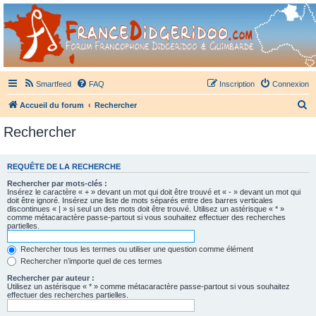
France Didgeridoo
Didgeridoo et Guimbarde sur France Didgeridoo - retrouvez la communauté.
Smartfeed
FAQ
Inscription
Connexion
R
Accueil du forum
Rechercher
e
Rechercher
c
h
REQUÊTE DE LA RECHERCHE
e
Rechercher par mots-clés :
r
Insérez le caractère « + » devant un mot qui doit être trouvé et « - » devant un mot qui
doit être ignoré. Insérez une liste de mots séparés entre des barres verticales
c
discontinues « | » si seul un des mots doit être trouvé. Utilisez un astérisque « * »
comme métacaractère passe-partout si vous souhaitez effectuer des recherches
h
partielles.
e
Rechercher tous les termes ou utiliser une question comme élément
r
Rechercher n’importe quel de ces termes
Rechercher par auteur :
Utilisez un astérisque « * » comme métacaractère passe-partout si vous souhaitez
effectuer des recherches partielles.