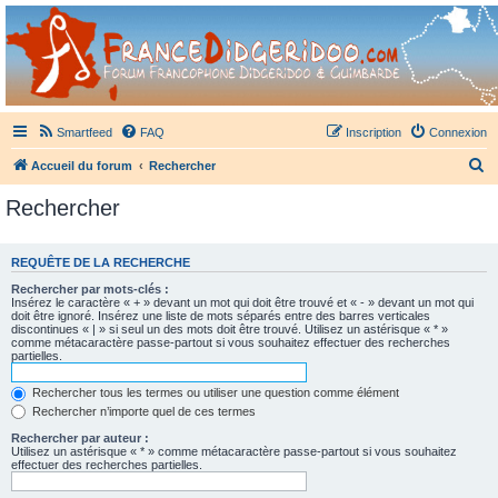
France Didgeridoo
Didgeridoo et Guimbarde sur France Didgeridoo - retrouvez la communauté.
Smartfeed
FAQ
Inscription
Connexion
R
Accueil du forum
Rechercher
e
Rechercher
c
h
REQUÊTE DE LA RECHERCHE
e
Rechercher par mots-clés :
r
Insérez le caractère « + » devant un mot qui doit être trouvé et « - » devant un mot qui
doit être ignoré. Insérez une liste de mots séparés entre des barres verticales
c
discontinues « | » si seul un des mots doit être trouvé. Utilisez un astérisque « * »
comme métacaractère passe-partout si vous souhaitez effectuer des recherches
h
partielles.
e
Rechercher tous les termes ou utiliser une question comme élément
r
Rechercher n’importe quel de ces termes
Rechercher par auteur :
Utilisez un astérisque « * » comme métacaractère passe-partout si vous souhaitez
effectuer des recherches partielles.