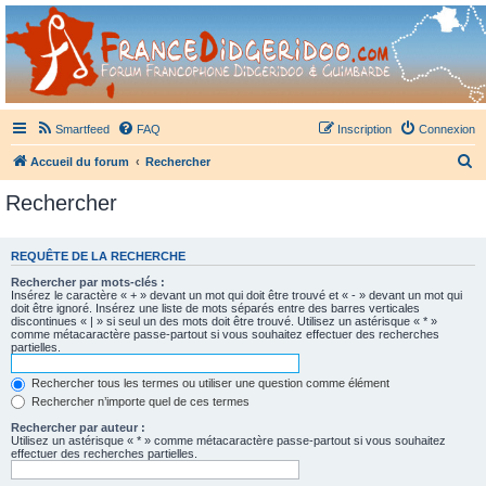
France Didgeridoo
Didgeridoo et Guimbarde sur France Didgeridoo - retrouvez la communauté.
Smartfeed
FAQ
Inscription
Connexion
R
Accueil du forum
Rechercher
e
Rechercher
c
h
REQUÊTE DE LA RECHERCHE
e
Rechercher par mots-clés :
r
Insérez le caractère « + » devant un mot qui doit être trouvé et « - » devant un mot qui
doit être ignoré. Insérez une liste de mots séparés entre des barres verticales
c
discontinues « | » si seul un des mots doit être trouvé. Utilisez un astérisque « * »
comme métacaractère passe-partout si vous souhaitez effectuer des recherches
h
partielles.
e
Rechercher tous les termes ou utiliser une question comme élément
r
Rechercher n’importe quel de ces termes
Rechercher par auteur :
Utilisez un astérisque « * » comme métacaractère passe-partout si vous souhaitez
effectuer des recherches partielles.