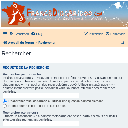
France Didgeridoo
Didgeridoo et Guimbarde sur France Didgeridoo - retrouvez la communauté.
Smartfeed
FAQ
Inscription
Connexion
R
Accueil du forum
Rechercher
e
Rechercher
c
h
REQUÊTE DE LA RECHERCHE
e
Rechercher par mots-clés :
r
Insérez le caractère « + » devant un mot qui doit être trouvé et « - » devant un mot qui
doit être ignoré. Insérez une liste de mots séparés entre des barres verticales
c
discontinues « | » si seul un des mots doit être trouvé. Utilisez un astérisque « * »
comme métacaractère passe-partout si vous souhaitez effectuer des recherches
h
partielles.
e
Rechercher tous les termes ou utiliser une question comme élément
r
Rechercher n’importe quel de ces termes
Rechercher par auteur :
Utilisez un astérisque « * » comme métacaractère passe-partout si vous souhaitez
effectuer des recherches partielles.