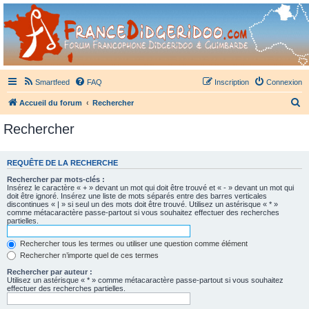
France Didgeridoo
Didgeridoo et Guimbarde sur France Didgeridoo - retrouvez la communauté.
Smartfeed
FAQ
Inscription
Connexion
R
Accueil du forum
Rechercher
e
Rechercher
c
h
REQUÊTE DE LA RECHERCHE
e
Rechercher par mots-clés :
r
Insérez le caractère « + » devant un mot qui doit être trouvé et « - » devant un mot qui
doit être ignoré. Insérez une liste de mots séparés entre des barres verticales
c
discontinues « | » si seul un des mots doit être trouvé. Utilisez un astérisque « * »
comme métacaractère passe-partout si vous souhaitez effectuer des recherches
h
partielles.
e
Rechercher tous les termes ou utiliser une question comme élément
r
Rechercher n’importe quel de ces termes
Rechercher par auteur :
Utilisez un astérisque « * » comme métacaractère passe-partout si vous souhaitez
effectuer des recherches partielles.