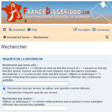
France Didgeridoo
Didgeridoo et Guimbarde sur France Didgeridoo - retrouvez la communauté.
Smartfeed
FAQ
Inscription
Connexion
R
Accueil du forum
Rechercher
e
Rechercher
c
h
REQUÊTE DE LA RECHERCHE
e
Rechercher par mots-clés :
r
Insérez le caractère « + » devant un mot qui doit être trouvé et « - » devant un mot qui
doit être ignoré. Insérez une liste de mots séparés entre des barres verticales
c
discontinues « | » si seul un des mots doit être trouvé. Utilisez un astérisque « * »
comme métacaractère passe-partout si vous souhaitez effectuer des recherches
h
partielles.
e
Rechercher tous les termes ou utiliser une question comme élément
r
Rechercher n’importe quel de ces termes
Rechercher par auteur :
Utilisez un astérisque « * » comme métacaractère passe-partout si vous souhaitez
effectuer des recherches partielles.