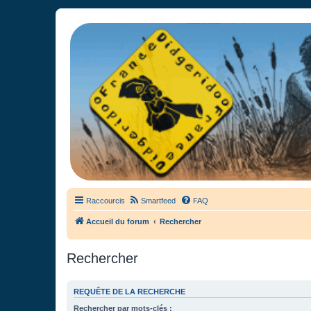
France Didgeridoo
Didgeridoo et Guimbarde sur France Didgeridoo - retrouvez la commun
Raccourcis
Smartfeed
FAQ
Accueil du forum
Rechercher
Rechercher
REQUÊTE DE LA RECHERCHE
Rechercher par mots-clés :