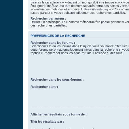
Insérez le caractère « + » devant un mot qui doit être trouvé et « - » d
être ignoré. Insérez une liste de mots séparés entre des barres vertica
si seul un des mots doit être trouvé. Utilisez un astérisque « * » com
passe-partout si vous souhaitez effectuer des recherches partielles.
Rechercher par auteur :
Utilisez un astérisque « * » comme métacaractère passe-partout si vo
des recherches partielles.
PRÉFÉRENCES DE LA RECHERCHE
Rechercher dans les forums :
Sélectionnez le ou les forums dans lesquels vous souhaitez effectuer
sous-forums seront automatiquement inclus dans la recherche si vou
l’option « Rechercher dans les sous-forums » affichée ci-dessous.
Rechercher dans les sous-forums :
Rechercher dans :
Afficher les résultats sous forme de :
Trier les résultats par :