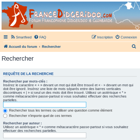
France Didgeridoo
Didgeridoo et Guimbarde sur France Didgeridoo - retrouvez la communauté.
Smartfeed
FAQ
Inscription
Connexion
R
Accueil du forum
Rechercher
e
Rechercher
c
h
REQUÊTE DE LA RECHERCHE
e
Rechercher par mots-clés :
r
Insérez le caractère « + » devant un mot qui doit être trouvé et « - » devant un mot qui
doit être ignoré. Insérez une liste de mots séparés entre des barres verticales
c
discontinues « | » si seul un des mots doit être trouvé. Utilisez un astérisque « * »
comme métacaractère passe-partout si vous souhaitez effectuer des recherches
h
partielles.
e
Rechercher tous les termes ou utiliser une question comme élément
r
Rechercher n’importe quel de ces termes
Rechercher par auteur :
Utilisez un astérisque « * » comme métacaractère passe-partout si vous souhaitez
effectuer des recherches partielles.