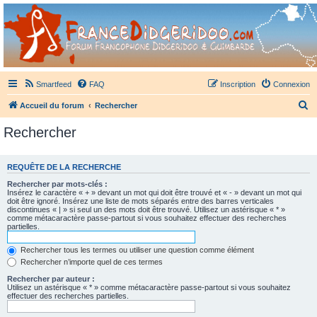
France Didgeridoo
Didgeridoo et Guimbarde sur France Didgeridoo - retrouvez la communauté.
Smartfeed
FAQ
Inscription
Connexion
R
Accueil du forum
Rechercher
e
Rechercher
c
h
REQUÊTE DE LA RECHERCHE
e
Rechercher par mots-clés :
r
Insérez le caractère « + » devant un mot qui doit être trouvé et « - » devant un mot qui
doit être ignoré. Insérez une liste de mots séparés entre des barres verticales
c
discontinues « | » si seul un des mots doit être trouvé. Utilisez un astérisque « * »
comme métacaractère passe-partout si vous souhaitez effectuer des recherches
h
partielles.
e
Rechercher tous les termes ou utiliser une question comme élément
r
Rechercher n’importe quel de ces termes
Rechercher par auteur :
Utilisez un astérisque « * » comme métacaractère passe-partout si vous souhaitez
effectuer des recherches partielles.