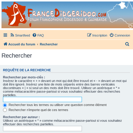
France Didgeridoo
Didgeridoo et Guimbarde sur France Didgeridoo - retrouvez la communauté.
Smartfeed
FAQ
Inscription
Connexion
R
Accueil du forum
Rechercher
e
Rechercher
c
h
REQUÊTE DE LA RECHERCHE
e
Rechercher par mots-clés :
r
Insérez le caractère « + » devant un mot qui doit être trouvé et « - » devant un mot qui
doit être ignoré. Insérez une liste de mots séparés entre des barres verticales
c
discontinues « | » si seul un des mots doit être trouvé. Utilisez un astérisque « * »
comme métacaractère passe-partout si vous souhaitez effectuer des recherches
h
partielles.
e
Rechercher tous les termes ou utiliser une question comme élément
r
Rechercher n’importe quel de ces termes
Rechercher par auteur :
Utilisez un astérisque « * » comme métacaractère passe-partout si vous souhaitez
effectuer des recherches partielles.