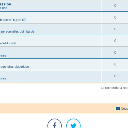
assion
0
ssion
0
ibrations" (Lyon 69)
0
 personnelles guimbarde
0
 Nord-Ouest
0
onces
0
sonnelles didgeridoo
0
onces
La recherche a ret
Nous