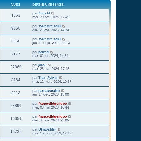
VUES
DERNIER MESSAGE
par
Anna14
1553
mer. 29 oct. 2025, 17:49
par
sylvestre soleil
9550
dim. 20 avr. 2025, 14:24
par
sylvestre soleil
8866
jeu. 12 sept. 2024, 22:13
par
petitcol
7177
mar. 02 juil. 2024, 14:54
par
johok
22869
mar. 23 avr. 2024, 17:45
par
Trias Sylvain
8764
mar. 12 mars 2024, 19:37
par
parcaustralien
8312
jeu. 14 déc. 2023, 13:00
par
francedidgeridoo
28896
mer. 03 mai 2023, 16:44
par
francedidgeridoo
10659
dim. 30 avr. 2023, 23:05
par
Utnapishtim
10731
mer. 15 mars 2023, 17:12