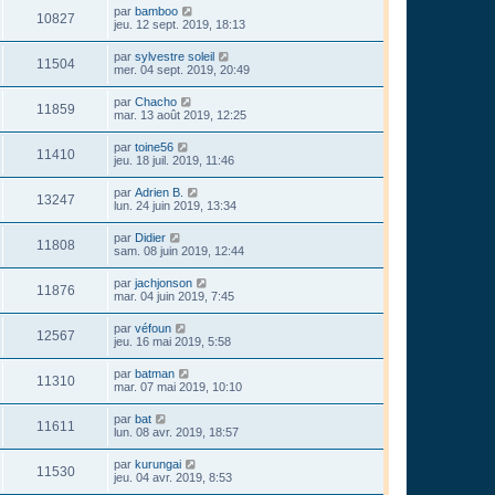
par
bamboo
10827
jeu. 12 sept. 2019, 18:13
par
sylvestre soleil
11504
mer. 04 sept. 2019, 20:49
par
Chacho
11859
mar. 13 août 2019, 12:25
par
toine56
11410
jeu. 18 juil. 2019, 11:46
par
Adrien B.
13247
lun. 24 juin 2019, 13:34
par
Didier
11808
sam. 08 juin 2019, 12:44
par
jachjonson
11876
mar. 04 juin 2019, 7:45
par
véfoun
12567
jeu. 16 mai 2019, 5:58
par
batman
11310
mar. 07 mai 2019, 10:10
par
bat
11611
lun. 08 avr. 2019, 18:57
par
kurungai
11530
jeu. 04 avr. 2019, 8:53