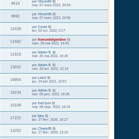
par
VincentN
9610
mar. 07 mars 2023, 20:54
par
VincentN
9692
mar. 07 mars 2023, 20:50
par
Curtet
12439
lun. 03 oct. 2022, 0:17
par
francedidgeridoo
11682
sam. 28 mai 2022, 14:03
par
Adrien B.
11910
mer. 25 mai 2022, 16:26
par
Adrien B.
13032
ven. 29 avr. 2022, 12:19
par
Leto2
19954
jeu. 24 juin 2021, 15:57
par
Adrien B.
16234
mer. 06 janv. 2021, 16:36
par
fred lyon
15108
mar. 08 sept. 2020, 16:24
par
blux
17222
jeu. 27 févr. 2020, 16:27
par
Charly85
13252
lun. 17 févr. 2020, 13:10