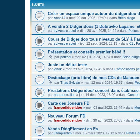
SUJETS
Créer un espace unique autour du didgeridoo d
par
Anna14
»
mer. 29 oct. 2025, 17:49
» dans
Brico-didge
A vendre 2 Didgeridoos (1 Dubravko Lapaine, et
par
sylvestre soleil
»
dim. 20 avr. 2025, 14:24
» dans
Petites
Cours de Didgeridoo tous niveaux de SLY à Par
par
sylvestre soleil
»
jeu. 12 sept. 2024, 22:13
» dans
01 : Pa
Présentation et conseils premier bébé !!
par
petitcol
»
mar. 02 juil. 2024, 14:54
» dans
Brico-didge
Juste un délire teste
par
johok
»
mar. 23 avr. 2024, 17:45
» dans
Compositions pe
Destockage (prix libre) de mes CDs de Malaram 
par
Trias Sylvain
»
mar. 12 mars 2024, 19:37
» dans
Pet
Prestations Didgeridoo/ concert dans établisse
par
parcaustralien
»
jeu. 14 déc. 2023, 13:00
» dans
Concert
Carte des Joueurs FD
par
francedidgeridoo
»
mer. 03 mai 2023, 16:44
» dans
Mes
Nouveau Forum FD
par
francedidgeridoo
»
dim. 30 avr. 2023, 23:05
» dans
Mes
Vends DidgElement en Fa
par
Utnapishtim
»
mer. 15 mars 2023, 17:12
» dans
Petites 