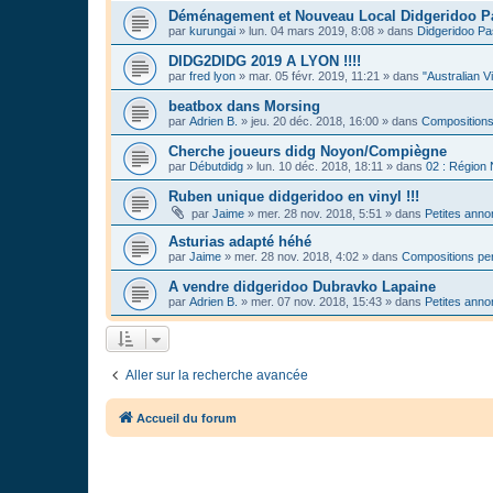
Déménagement et Nouveau Local Didgeridoo P
par
kurungai
»
lun. 04 mars 2019, 8:08
» dans
Didgeridoo Pa
DIDG2DIDG 2019 A LYON !!!!
par
fred lyon
»
mar. 05 févr. 2019, 11:21
» dans
"Australian V
beatbox dans Morsing
par
Adrien B.
»
jeu. 20 déc. 2018, 16:00
» dans
Compositions
Cherche joueurs didg Noyon/Compiègne
par
Débutdidg
»
lun. 10 déc. 2018, 18:11
» dans
02 : Région
Ruben unique didgeridoo en vinyl !!!
par
Jaime
»
mer. 28 nov. 2018, 5:51
» dans
Petites ann
Asturias adapté héhé
par
Jaime
»
mer. 28 nov. 2018, 4:02
» dans
Compositions per
A vendre didgeridoo Dubravko Lapaine
par
Adrien B.
»
mer. 07 nov. 2018, 15:43
» dans
Petites ann
Aller sur la recherche avancée
Accueil du forum