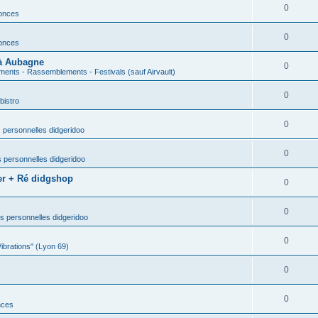
0
nonces
0
nonces
 à Aubagne
0
ents - Rassemblements - Festivals (sauf Airvault)
0
bistro
0
 personnelles didgeridoo
0
 personnelles didgeridoo
er + Ré didgshop
0
0
s personnelles didgeridoo
0
Vibrations" (Lyon 69)
0
0
nces