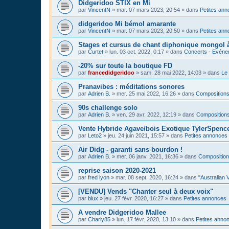
Didgeridoo STIX en Mi
par
VincentN
»
mar. 07 mars 2023, 20:54
» dans
Petites an
didgeridoo Mi bémol amarante
par
VincentN
»
mar. 07 mars 2023, 20:50
» dans
Petites an
Stages et cursus de chant diphonique mongol
par
Curtet
»
lun. 03 oct. 2022, 0:17
» dans
Concerts - Evénem
-20% sur toute la boutique FD
par
francedidgeridoo
»
sam. 28 mai 2022, 14:03
» dans
Le 
Pranavibes : méditations sonores
par
Adrien B.
»
mer. 25 mai 2022, 16:26
» dans
Compositions
90s challenge solo
par
Adrien B.
»
ven. 29 avr. 2022, 12:19
» dans
Compositions
Vente Hybride Agave/bois Exotique TylerSpenc
par
Leto2
»
jeu. 24 juin 2021, 15:57
» dans
Petites annonces
Air Didg - garanti sans bourdon !
par
Adrien B.
»
mer. 06 janv. 2021, 16:36
» dans
Composition
reprise saison 2020-2021
par
fred lyon
»
mar. 08 sept. 2020, 16:24
» dans
"Australian 
[VENDU] Vends "Chanter seul à deux voix"
par
blux
»
jeu. 27 févr. 2020, 16:27
» dans
Petites annonces
A vendre Didgeridoo Mallee
par
Charly85
»
lun. 17 févr. 2020, 13:10
» dans
Petites anno