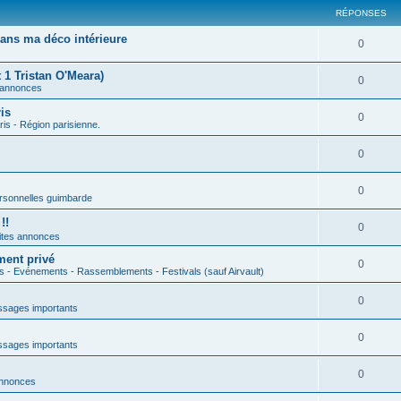
RÉPONSES
ans ma déco intérieure
0
 1 Tristan O'Meara)
0
 annonces
is
0
ris - Région parisienne.
0
0
rsonnelles guimbarde
!!
0
ites annonces
ment privé
0
s - Evénements - Rassemblements - Festivals (sauf Airvault)
0
sages importants
0
sages importants
0
annonces