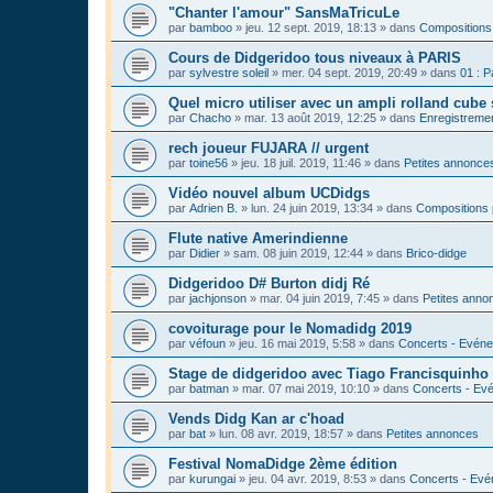
"Chanter l'amour" SansMaTricuLe
par
bamboo
»
jeu. 12 sept. 2019, 18:13
» dans
Compositions
Cours de Didgeridoo tous niveaux à PARIS
par
sylvestre soleil
»
mer. 04 sept. 2019, 20:49
» dans
01 : P
Quel micro utiliser avec un ampli rolland cube 
par
Chacho
»
mar. 13 août 2019, 12:25
» dans
Enregistrement
rech joueur FUJARA // urgent
par
toine56
»
jeu. 18 juil. 2019, 11:46
» dans
Petites annonce
Vidéo nouvel album UCDidgs
par
Adrien B.
»
lun. 24 juin 2019, 13:34
» dans
Compositions 
Flute native Amerindienne
par
Didier
»
sam. 08 juin 2019, 12:44
» dans
Brico-didge
Didgeridoo D# Burton didj Ré
par
jachjonson
»
mar. 04 juin 2019, 7:45
» dans
Petites anno
covoiturage pour le Nomadidg 2019
par
véfoun
»
jeu. 16 mai 2019, 5:58
» dans
Concerts - Evéne
Stage de didgeridoo avec Tiago Francisquinho
par
batman
»
mar. 07 mai 2019, 10:10
» dans
Concerts - Evé
Vends Didg Kan ar c'hoad
par
bat
»
lun. 08 avr. 2019, 18:57
» dans
Petites annonces
Festival NomaDidge 2ème édition
par
kurungai
»
jeu. 04 avr. 2019, 8:53
» dans
Concerts - Evé