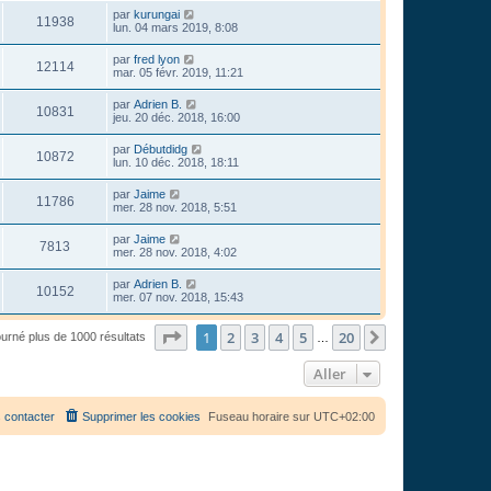
par
kurungai
11938
lun. 04 mars 2019, 8:08
par
fred lyon
12114
mar. 05 févr. 2019, 11:21
par
Adrien B.
10831
jeu. 20 déc. 2018, 16:00
par
Débutdidg
10872
lun. 10 déc. 2018, 18:11
par
Jaime
11786
mer. 28 nov. 2018, 5:51
par
Jaime
7813
mer. 28 nov. 2018, 4:02
par
Adrien B.
10152
mer. 07 nov. 2018, 15:43
Page
1
sur
20
1
2
3
4
5
20
Suivant
ourné plus de 1000 résultats
…
Aller
 contacter
Supprimer les cookies
Fuseau horaire sur
UTC+02:00