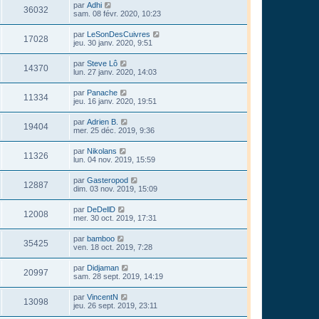
par
Adhi
36032
sam. 08 févr. 2020, 10:23
par
LeSonDesCuivres
17028
jeu. 30 janv. 2020, 9:51
par
Steve Lô
14370
lun. 27 janv. 2020, 14:03
par
Panache
11334
jeu. 16 janv. 2020, 19:51
par
Adrien B.
19404
mer. 25 déc. 2019, 9:36
par
Nikolans
11326
lun. 04 nov. 2019, 15:59
par
Gasteropod
12887
dim. 03 nov. 2019, 15:09
par
DeDellD
12008
mer. 30 oct. 2019, 17:31
par
bamboo
35425
ven. 18 oct. 2019, 7:28
par
Didjaman
20997
sam. 28 sept. 2019, 14:19
par
VincentN
13098
jeu. 26 sept. 2019, 23:11