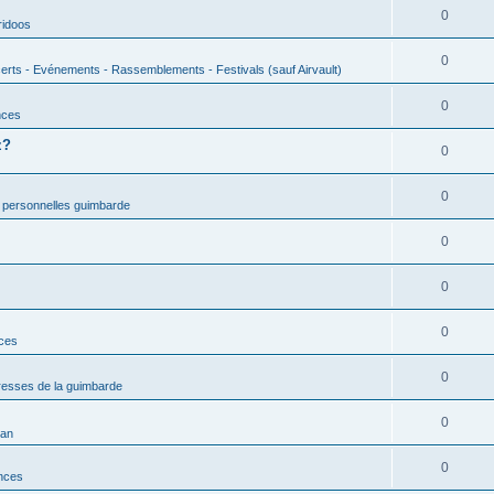
0
ridoos
0
erts - Evénements - Rassemblements - Festivals (sauf Airvault)
0
nces
z?
0
0
 personnelles guimbarde
0
0
0
nces
0
esses de la guimbarde
0
man
0
nces