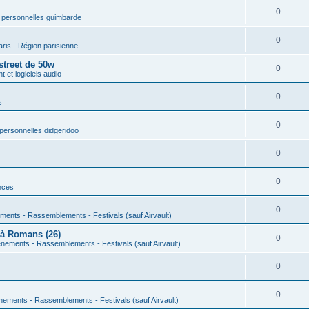
0
 personnelles guimbarde
0
aris - Région parisienne.
street de 50w
0
 et logiciels audio
0
s
0
personnelles didgeridoo
0
0
nces
0
ments - Rassemblements - Festivals (sauf Airvault)
 à Romans (26)
0
nements - Rassemblements - Festivals (sauf Airvault)
0
0
nements - Rassemblements - Festivals (sauf Airvault)