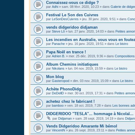
Connaissez-vous ce didge ?
par
Adhi
»
sam. 08 févr. 2020, 10:23
» dans
Galerie de didge
Festival Le Son des Cuivres
par
LeSonDesCuivres
»
jeu. 30 janv. 2020, 9:51
» dans
Conc
vends didgeridoo didjaman
par
Steve Lô
»
lun. 27 janv. 2020, 14:03
» dans
Petites anno
Les incendies en Australie, vous vous en foute
par
Panache
»
jeu. 16 janv. 2020, 19:51
» dans
Le bistro
Papa Noël en trance !
par
Adrien B.
»
mer. 25 déc. 2019, 9:36
» dans
Compositions
Album Chemins initiatiques
par
Nikolans
»
lun. 04 nov. 2019, 15:59
» dans
Le bistro
Mon blog
par
Gasteropod
»
dim. 03 nov. 2019, 15:09
» dans
Le bistro
Achète PhonoDidg
par
DeDellD
»
mer. 30 oct. 2019, 17:31
» dans
Petites anno
achetez chez le fabricant !
par
bamboo
»
ven. 18 oct. 2019, 7:28
» dans
Les bonnes adr
DIDGERIDOO "TESLA"... hommage à Nicolaï...
par
Didjaman
»
sam. 28 sept. 2019, 14:19
» dans
Didja
Vends Didgeridoo Amarante Mi bémol
par
VincentN
»
jeu. 26 sept. 2019, 23:11
» dans
Petites anno