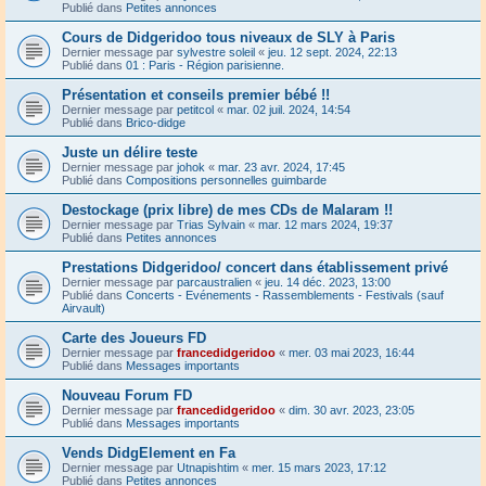
Publié dans
Petites annonces
Cours de Didgeridoo tous niveaux de SLY à Paris
Dernier message par
sylvestre soleil
«
jeu. 12 sept. 2024, 22:13
Publié dans
01 : Paris - Région parisienne.
Présentation et conseils premier bébé !!
Dernier message par
petitcol
«
mar. 02 juil. 2024, 14:54
Publié dans
Brico-didge
Juste un délire teste
Dernier message par
johok
«
mar. 23 avr. 2024, 17:45
Publié dans
Compositions personnelles guimbarde
Destockage (prix libre) de mes CDs de Malaram !!
Dernier message par
Trias Sylvain
«
mar. 12 mars 2024, 19:37
Publié dans
Petites annonces
Prestations Didgeridoo/ concert dans établissement privé
Dernier message par
parcaustralien
«
jeu. 14 déc. 2023, 13:00
Publié dans
Concerts - Evénements - Rassemblements - Festivals (sauf
Airvault)
Carte des Joueurs FD
Dernier message par
francedidgeridoo
«
mer. 03 mai 2023, 16:44
Publié dans
Messages importants
Nouveau Forum FD
Dernier message par
francedidgeridoo
«
dim. 30 avr. 2023, 23:05
Publié dans
Messages importants
Vends DidgElement en Fa
Dernier message par
Utnapishtim
«
mer. 15 mars 2023, 17:12
Publié dans
Petites annonces