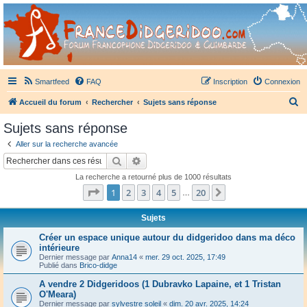
France Didgeridoo
Didgeridoo et Guimbarde sur France Didgeridoo - retrouvez la communauté.
Smartfeed
FAQ
Inscription
Connexion
R
Accueil du forum
Rechercher
Sujets sans réponse
e
Sujets sans réponse
c
Aller sur la recherche avancée
h
Rechercher
Recherche avancée
e
La recherche a retourné plus de 1000 résultats
r
Page
1
sur
20
1
2
3
4
5
20
Suivant
…
c
h
Sujets
e
Créer un espace unique autour du didgeridoo dans ma déco
intérieure
r
Dernier message par
Anna14
«
mer. 29 oct. 2025, 17:49
Publié dans
Brico-didge
A vendre 2 Didgeridoos (1 Dubravko Lapaine, et 1 Tristan
O'Meara)
Dernier message par
sylvestre soleil
«
dim. 20 avr. 2025, 14:24