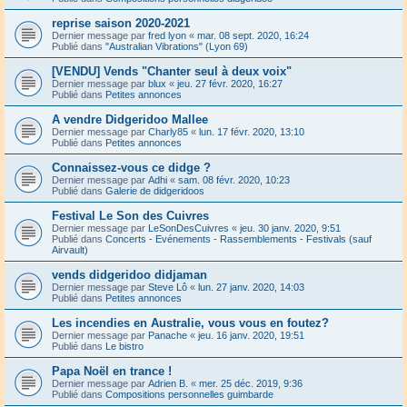
reprise saison 2020-2021
Dernier message par
fred lyon
«
mar. 08 sept. 2020, 16:24
Publié dans
"Australian Vibrations" (Lyon 69)
[VENDU] Vends "Chanter seul à deux voix"
Dernier message par
blux
«
jeu. 27 févr. 2020, 16:27
Publié dans
Petites annonces
A vendre Didgeridoo Mallee
Dernier message par
Charly85
«
lun. 17 févr. 2020, 13:10
Publié dans
Petites annonces
Connaissez-vous ce didge ?
Dernier message par
Adhi
«
sam. 08 févr. 2020, 10:23
Publié dans
Galerie de didgeridoos
Festival Le Son des Cuivres
Dernier message par
LeSonDesCuivres
«
jeu. 30 janv. 2020, 9:51
Publié dans
Concerts - Evénements - Rassemblements - Festivals (sauf
Airvault)
vends didgeridoo didjaman
Dernier message par
Steve Lô
«
lun. 27 janv. 2020, 14:03
Publié dans
Petites annonces
Les incendies en Australie, vous vous en foutez?
Dernier message par
Panache
«
jeu. 16 janv. 2020, 19:51
Publié dans
Le bistro
Papa Noël en trance !
Dernier message par
Adrien B.
«
mer. 25 déc. 2019, 9:36
Publié dans
Compositions personnelles guimbarde