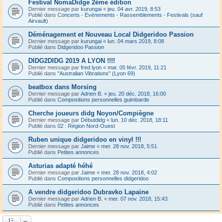
Festival NomaDidge 2ème édition
Dernier message par
kurungai
«
jeu. 04 avr. 2019, 8:53
Publié dans
Concerts - Evénements - Rassemblements - Festivals (sauf
Airvault)
Déménagement et Nouveau Local Didgeridoo Passion
Dernier message par
kurungai
«
lun. 04 mars 2019, 8:08
Publié dans
Didgeridoo Passion
DIDG2DIDG 2019 A LYON !!!!
Dernier message par
fred lyon
«
mar. 05 févr. 2019, 11:21
Publié dans
"Australian Vibrations" (Lyon 69)
beatbox dans Morsing
Dernier message par
Adrien B.
«
jeu. 20 déc. 2018, 16:00
Publié dans
Compositions personnelles guimbarde
Cherche joueurs didg Noyon/Compiègne
Dernier message par
Débutdidg
«
lun. 10 déc. 2018, 18:11
Publié dans
02 : Région Nord-Ouest
Ruben unique didgeridoo en vinyl !!!
Dernier message par
Jaime
«
mer. 28 nov. 2018, 5:51
Publié dans
Petites annonces
Asturias adapté héhé
Dernier message par
Jaime
«
mer. 28 nov. 2018, 4:02
Publié dans
Compositions personnelles didgeridoo
A vendre didgeridoo Dubravko Lapaine
Dernier message par
Adrien B.
«
mer. 07 nov. 2018, 15:43
Publié dans
Petites annonces