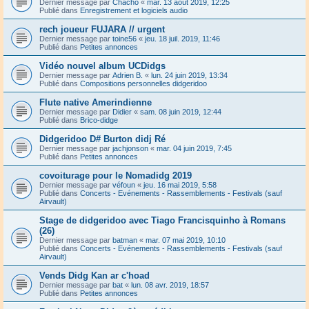
Dernier message par
Chacho
«
mar. 13 août 2019, 12:25
Publié dans
Enregistrement et logiciels audio
rech joueur FUJARA // urgent
Dernier message par
toine56
«
jeu. 18 juil. 2019, 11:46
Publié dans
Petites annonces
Vidéo nouvel album UCDidgs
Dernier message par
Adrien B.
«
lun. 24 juin 2019, 13:34
Publié dans
Compositions personnelles didgeridoo
Flute native Amerindienne
Dernier message par
Didier
«
sam. 08 juin 2019, 12:44
Publié dans
Brico-didge
Didgeridoo D# Burton didj Ré
Dernier message par
jachjonson
«
mar. 04 juin 2019, 7:45
Publié dans
Petites annonces
covoiturage pour le Nomadidg 2019
Dernier message par
véfoun
«
jeu. 16 mai 2019, 5:58
Publié dans
Concerts - Evénements - Rassemblements - Festivals (sauf
Airvault)
Stage de didgeridoo avec Tiago Francisquinho à Romans
(26)
Dernier message par
batman
«
mar. 07 mai 2019, 10:10
Publié dans
Concerts - Evénements - Rassemblements - Festivals (sauf
Airvault)
Vends Didg Kan ar c'hoad
Dernier message par
bat
«
lun. 08 avr. 2019, 18:57
Publié dans
Petites annonces