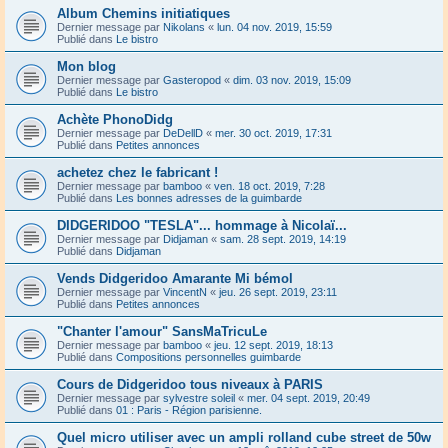
Album Chemins initiatiques
Dernier message par
Nikolans
«
lun. 04 nov. 2019, 15:59
Publié dans
Le bistro
Mon blog
Dernier message par
Gasteropod
«
dim. 03 nov. 2019, 15:09
Publié dans
Le bistro
Achète PhonoDidg
Dernier message par
DeDellD
«
mer. 30 oct. 2019, 17:31
Publié dans
Petites annonces
achetez chez le fabricant !
Dernier message par
bamboo
«
ven. 18 oct. 2019, 7:28
Publié dans
Les bonnes adresses de la guimbarde
DIDGERIDOO "TESLA"... hommage à Nicolaï...
Dernier message par
Didjaman
«
sam. 28 sept. 2019, 14:19
Publié dans
Didjaman
Vends Didgeridoo Amarante Mi bémol
Dernier message par
VincentN
«
jeu. 26 sept. 2019, 23:11
Publié dans
Petites annonces
"Chanter l'amour" SansMaTricuLe
Dernier message par
bamboo
«
jeu. 12 sept. 2019, 18:13
Publié dans
Compositions personnelles guimbarde
Cours de Didgeridoo tous niveaux à PARIS
Dernier message par
sylvestre soleil
«
mer. 04 sept. 2019, 20:49
Publié dans
01 : Paris - Région parisienne.
Quel micro utiliser avec un ampli rolland cube street de 50w