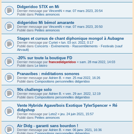
Didgeridoo STIX en Mi
Dernier message par
VincentN
«
mar. 07 mars 2023, 20:54
Publié dans
Petites annonces
didgeridoo Mi bémol amarante
Dernier message par
VincentN
«
mar. 07 mars 2023, 20:50
Publié dans
Petites annonces
Stages et cursus de chant diphonique mongol à Aubagne
Dernier message par
Curtet
«
lun. 03 oct. 2022, 0:17
Publié dans
Concerts - Evénements - Rassemblements - Festivals (sauf
Airvault)
-20% sur toute la boutique FD
Dernier message par
francedidgeridoo
«
sam. 28 mai 2022, 14:03
Publié dans
Le bistro
Pranavibes : méditations sonores
Dernier message par
Adrien B.
«
mer. 25 mai 2022, 16:26
Publié dans
Compositions personnelles didgeridoo
90s challenge solo
Dernier message par
Adrien B.
«
ven. 29 avr. 2022, 12:19
Publié dans
Compositions personnelles didgeridoo
Vente Hybride Agave/bois Exotique TylerSpencer + Ré
didgshop
Dernier message par
Leto2
«
jeu. 24 juin 2021, 15:57
Publié dans
Petites annonces
Air Didg - garanti sans bourdon !
Dernier message par
Adrien B.
«
mer. 06 janv. 2021, 16:36
Publié dans
Compositions personnelles didgeridoo