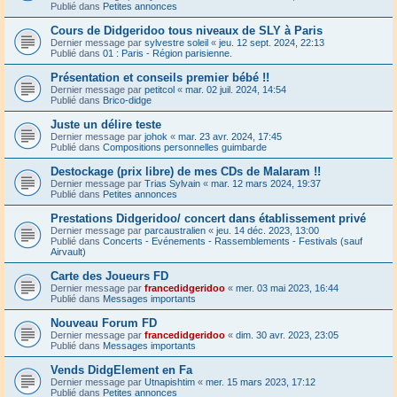
Publié dans
Petites annonces
Cours de Didgeridoo tous niveaux de SLY à Paris
Dernier message par
sylvestre soleil
«
jeu. 12 sept. 2024, 22:13
Publié dans
01 : Paris - Région parisienne.
Présentation et conseils premier bébé !!
Dernier message par
petitcol
«
mar. 02 juil. 2024, 14:54
Publié dans
Brico-didge
Juste un délire teste
Dernier message par
johok
«
mar. 23 avr. 2024, 17:45
Publié dans
Compositions personnelles guimbarde
Destockage (prix libre) de mes CDs de Malaram !!
Dernier message par
Trias Sylvain
«
mar. 12 mars 2024, 19:37
Publié dans
Petites annonces
Prestations Didgeridoo/ concert dans établissement privé
Dernier message par
parcaustralien
«
jeu. 14 déc. 2023, 13:00
Publié dans
Concerts - Evénements - Rassemblements - Festivals (sauf
Airvault)
Carte des Joueurs FD
Dernier message par
francedidgeridoo
«
mer. 03 mai 2023, 16:44
Publié dans
Messages importants
Nouveau Forum FD
Dernier message par
francedidgeridoo
«
dim. 30 avr. 2023, 23:05
Publié dans
Messages importants
Vends DidgElement en Fa
Dernier message par
Utnapishtim
«
mer. 15 mars 2023, 17:12
Publié dans
Petites annonces