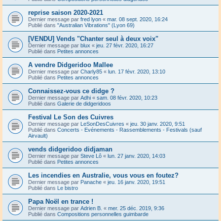
reprise saison 2020-2021
Dernier message par
fred lyon
«
mar. 08 sept. 2020, 16:24
Publié dans
"Australian Vibrations" (Lyon 69)
[VENDU] Vends "Chanter seul à deux voix"
Dernier message par
blux
«
jeu. 27 févr. 2020, 16:27
Publié dans
Petites annonces
A vendre Didgeridoo Mallee
Dernier message par
Charly85
«
lun. 17 févr. 2020, 13:10
Publié dans
Petites annonces
Connaissez-vous ce didge ?
Dernier message par
Adhi
«
sam. 08 févr. 2020, 10:23
Publié dans
Galerie de didgeridoos
Festival Le Son des Cuivres
Dernier message par
LeSonDesCuivres
«
jeu. 30 janv. 2020, 9:51
Publié dans
Concerts - Evénements - Rassemblements - Festivals (sauf
Airvault)
vends didgeridoo didjaman
Dernier message par
Steve Lô
«
lun. 27 janv. 2020, 14:03
Publié dans
Petites annonces
Les incendies en Australie, vous vous en foutez?
Dernier message par
Panache
«
jeu. 16 janv. 2020, 19:51
Publié dans
Le bistro
Papa Noël en trance !
Dernier message par
Adrien B.
«
mer. 25 déc. 2019, 9:36
Publié dans
Compositions personnelles guimbarde