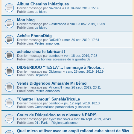
Album Chemins initiatiques
Dernier message par
Nikolans
«
lun. 04 nov. 2019, 15:59
Publié dans
Le bistro
Mon blog
Dernier message par
Gasteropod
«
dim. 03 nov. 2019, 15:09
Publié dans
Le bistro
Achète PhonoDidg
Dernier message par
DeDellD
«
mer. 30 oct. 2019, 17:31
Publié dans
Petites annonces
achetez chez le fabricant !
Dernier message par
bamboo
«
ven. 18 oct. 2019, 7:28
Publié dans
Les bonnes adresses de la guimbarde
DIDGERIDOO "TESLA"... hommage à Nicolaï...
Dernier message par
Didjaman
«
sam. 28 sept. 2019, 14:19
Publié dans
Didjaman
Vends Didgeridoo Amarante Mi bémol
Dernier message par
VincentN
«
jeu. 26 sept. 2019, 23:11
Publié dans
Petites annonces
"Chanter l'amour" SansMaTricuLe
Dernier message par
bamboo
«
jeu. 12 sept. 2019, 18:13
Publié dans
Compositions personnelles guimbarde
Cours de Didgeridoo tous niveaux à PARIS
Dernier message par
sylvestre soleil
«
mer. 04 sept. 2019, 20:49
Publié dans
01 : Paris - Région parisienne.
Quel micro utiliser avec un ampli rolland cube street de 50w