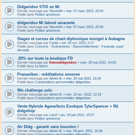
Didgeridoo STIX en Mi
Dernier message par
VincentN
«
mar. 07 mars 2023, 20:54
Publié dans
Petites annonces
didgeridoo Mi bémol amarante
Dernier message par
VincentN
«
mar. 07 mars 2023, 20:50
Publié dans
Petites annonces
Stages et cursus de chant diphonique mongol à Aubagne
Dernier message par
Curtet
«
lun. 03 oct. 2022, 0:17
Publié dans
Concerts - Evénements - Rassemblements - Festivals (sauf
Airvault)
-20% sur toute la boutique FD
Dernier message par
francedidgeridoo
«
sam. 28 mai 2022, 14:03
Publié dans
Le bistro
Pranavibes : méditations sonores
Dernier message par
Adrien B.
«
mer. 25 mai 2022, 16:26
Publié dans
Compositions personnelles didgeridoo
90s challenge solo
Dernier message par
Adrien B.
«
ven. 29 avr. 2022, 12:19
Publié dans
Compositions personnelles didgeridoo
Vente Hybride Agave/bois Exotique TylerSpencer + Ré
didgshop
Dernier message par
Leto2
«
jeu. 24 juin 2021, 15:57
Publié dans
Petites annonces
Air Didg - garanti sans bourdon !
Dernier message par
Adrien B.
«
mer. 06 janv. 2021, 16:36
Publié dans
Compositions personnelles didgeridoo