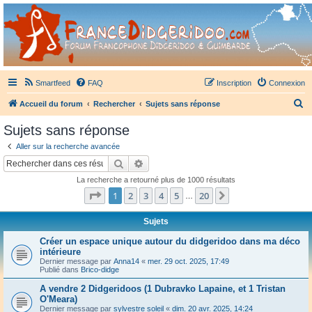
France Didgeridoo
Didgeridoo et Guimbarde sur France Didgeridoo - retrouvez la communauté.
Smartfeed
FAQ
Inscription
Connexion
R
Accueil du forum
Rechercher
Sujets sans réponse
e
Sujets sans réponse
c
Aller sur la recherche avancée
h
Rechercher
Recherche avancée
e
La recherche a retourné plus de 1000 résultats
r
Page
1
sur
20
1
2
3
4
5
20
Suivant
…
c
h
Sujets
e
Créer un espace unique autour du didgeridoo dans ma déco
intérieure
r
Dernier message par
Anna14
«
mer. 29 oct. 2025, 17:49
Publié dans
Brico-didge
A vendre 2 Didgeridoos (1 Dubravko Lapaine, et 1 Tristan
O'Meara)
Dernier message par
sylvestre soleil
«
dim. 20 avr. 2025, 14:24