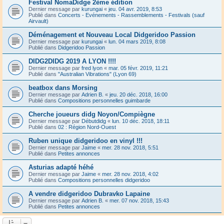
Festival NomaDidge 2ème édition
Dernier message par
kurungai
«
jeu. 04 avr. 2019, 8:53
Publié dans
Concerts - Evénements - Rassemblements - Festivals (sauf
Airvault)
Déménagement et Nouveau Local Didgeridoo Passion
Dernier message par
kurungai
«
lun. 04 mars 2019, 8:08
Publié dans
Didgeridoo Passion
DIDG2DIDG 2019 A LYON !!!!
Dernier message par
fred lyon
«
mar. 05 févr. 2019, 11:21
Publié dans
"Australian Vibrations" (Lyon 69)
beatbox dans Morsing
Dernier message par
Adrien B.
«
jeu. 20 déc. 2018, 16:00
Publié dans
Compositions personnelles guimbarde
Cherche joueurs didg Noyon/Compiègne
Dernier message par
Débutdidg
«
lun. 10 déc. 2018, 18:11
Publié dans
02 : Région Nord-Ouest
Ruben unique didgeridoo en vinyl !!!
Dernier message par
Jaime
«
mer. 28 nov. 2018, 5:51
Publié dans
Petites annonces
Asturias adapté héhé
Dernier message par
Jaime
«
mer. 28 nov. 2018, 4:02
Publié dans
Compositions personnelles didgeridoo
A vendre didgeridoo Dubravko Lapaine
Dernier message par
Adrien B.
«
mer. 07 nov. 2018, 15:43
Publié dans
Petites annonces