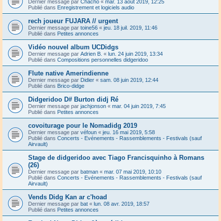
Dernier message par
Chacho
«
mar. 13 août 2019, 12:25
Publié dans
Enregistrement et logiciels audio
rech joueur FUJARA // urgent
Dernier message par
toine56
«
jeu. 18 juil. 2019, 11:46
Publié dans
Petites annonces
Vidéo nouvel album UCDidgs
Dernier message par
Adrien B.
«
lun. 24 juin 2019, 13:34
Publié dans
Compositions personnelles didgeridoo
Flute native Amerindienne
Dernier message par
Didier
«
sam. 08 juin 2019, 12:44
Publié dans
Brico-didge
Didgeridoo D# Burton didj Ré
Dernier message par
jachjonson
«
mar. 04 juin 2019, 7:45
Publié dans
Petites annonces
covoiturage pour le Nomadidg 2019
Dernier message par
véfoun
«
jeu. 16 mai 2019, 5:58
Publié dans
Concerts - Evénements - Rassemblements - Festivals (sauf
Airvault)
Stage de didgeridoo avec Tiago Francisquinho à Romans
(26)
Dernier message par
batman
«
mar. 07 mai 2019, 10:10
Publié dans
Concerts - Evénements - Rassemblements - Festivals (sauf
Airvault)
Vends Didg Kan ar c'hoad
Dernier message par
bat
«
lun. 08 avr. 2019, 18:57
Publié dans
Petites annonces