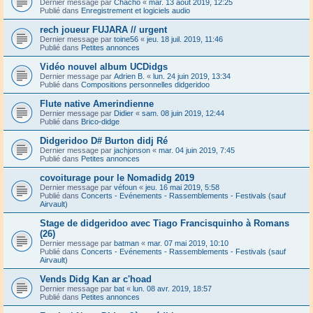
Dernier message par
Chacho
«
mar. 13 août 2019, 12:25
Publié dans
Enregistrement et logiciels audio
rech joueur FUJARA // urgent
Dernier message par
toine56
«
jeu. 18 juil. 2019, 11:46
Publié dans
Petites annonces
Vidéo nouvel album UCDidgs
Dernier message par
Adrien B.
«
lun. 24 juin 2019, 13:34
Publié dans
Compositions personnelles didgeridoo
Flute native Amerindienne
Dernier message par
Didier
«
sam. 08 juin 2019, 12:44
Publié dans
Brico-didge
Didgeridoo D# Burton didj Ré
Dernier message par
jachjonson
«
mar. 04 juin 2019, 7:45
Publié dans
Petites annonces
covoiturage pour le Nomadidg 2019
Dernier message par
véfoun
«
jeu. 16 mai 2019, 5:58
Publié dans
Concerts - Evénements - Rassemblements - Festivals (sauf
Airvault)
Stage de didgeridoo avec Tiago Francisquinho à Romans
(26)
Dernier message par
batman
«
mar. 07 mai 2019, 10:10
Publié dans
Concerts - Evénements - Rassemblements - Festivals (sauf
Airvault)
Vends Didg Kan ar c'hoad
Dernier message par
bat
«
lun. 08 avr. 2019, 18:57
Publié dans
Petites annonces