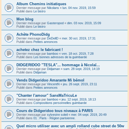
Album Chemins initiatiques
Dernier message par
Nikolans
«
lun. 04 nov. 2019, 15:59
Publié dans
Le bistro
Mon blog
Dernier message par
Gasteropod
«
dim. 03 nov. 2019, 15:09
Publié dans
Le bistro
Achète PhonoDidg
Dernier message par
DeDellD
«
mer. 30 oct. 2019, 17:31
Publié dans
Petites annonces
achetez chez le fabricant !
Dernier message par
bamboo
«
ven. 18 oct. 2019, 7:28
Publié dans
Les bonnes adresses de la guimbarde
DIDGERIDOO "TESLA"... hommage à Nicolaï...
Dernier message par
Didjaman
«
sam. 28 sept. 2019, 14:19
Publié dans
Didjaman
Vends Didgeridoo Amarante Mi bémol
Dernier message par
VincentN
«
jeu. 26 sept. 2019, 23:11
Publié dans
Petites annonces
"Chanter l'amour" SansMaTricuLe
Dernier message par
bamboo
«
jeu. 12 sept. 2019, 18:13
Publié dans
Compositions personnelles guimbarde
Cours de Didgeridoo tous niveaux à PARIS
Dernier message par
sylvestre soleil
«
mer. 04 sept. 2019, 20:49
Publié dans
01 : Paris - Région parisienne.
Quel micro utiliser avec un ampli rolland cube street de 50w