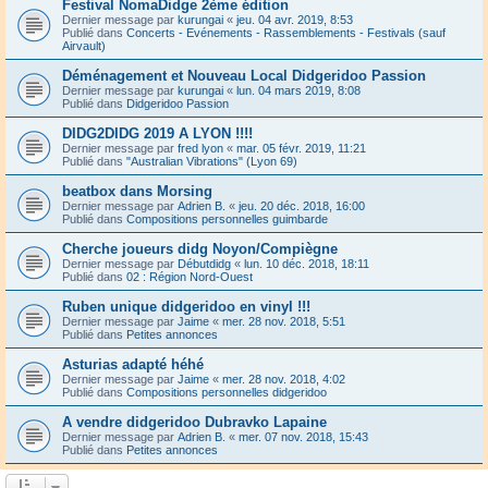
Festival NomaDidge 2ème édition
Dernier message par
kurungai
«
jeu. 04 avr. 2019, 8:53
Publié dans
Concerts - Evénements - Rassemblements - Festivals (sauf
Airvault)
Déménagement et Nouveau Local Didgeridoo Passion
Dernier message par
kurungai
«
lun. 04 mars 2019, 8:08
Publié dans
Didgeridoo Passion
DIDG2DIDG 2019 A LYON !!!!
Dernier message par
fred lyon
«
mar. 05 févr. 2019, 11:21
Publié dans
"Australian Vibrations" (Lyon 69)
beatbox dans Morsing
Dernier message par
Adrien B.
«
jeu. 20 déc. 2018, 16:00
Publié dans
Compositions personnelles guimbarde
Cherche joueurs didg Noyon/Compiègne
Dernier message par
Débutdidg
«
lun. 10 déc. 2018, 18:11
Publié dans
02 : Région Nord-Ouest
Ruben unique didgeridoo en vinyl !!!
Dernier message par
Jaime
«
mer. 28 nov. 2018, 5:51
Publié dans
Petites annonces
Asturias adapté héhé
Dernier message par
Jaime
«
mer. 28 nov. 2018, 4:02
Publié dans
Compositions personnelles didgeridoo
A vendre didgeridoo Dubravko Lapaine
Dernier message par
Adrien B.
«
mer. 07 nov. 2018, 15:43
Publié dans
Petites annonces