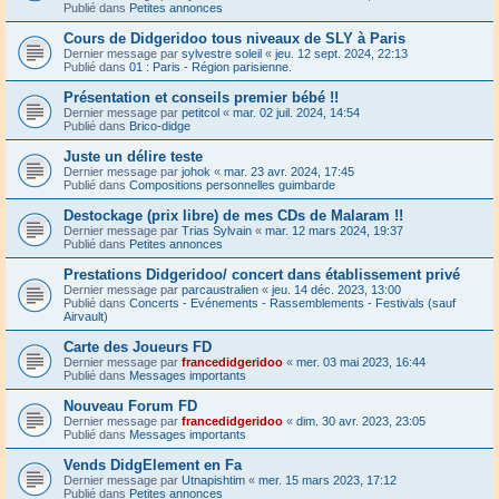
Publié dans
Petites annonces
Cours de Didgeridoo tous niveaux de SLY à Paris
Dernier message par
sylvestre soleil
«
jeu. 12 sept. 2024, 22:13
Publié dans
01 : Paris - Région parisienne.
Présentation et conseils premier bébé !!
Dernier message par
petitcol
«
mar. 02 juil. 2024, 14:54
Publié dans
Brico-didge
Juste un délire teste
Dernier message par
johok
«
mar. 23 avr. 2024, 17:45
Publié dans
Compositions personnelles guimbarde
Destockage (prix libre) de mes CDs de Malaram !!
Dernier message par
Trias Sylvain
«
mar. 12 mars 2024, 19:37
Publié dans
Petites annonces
Prestations Didgeridoo/ concert dans établissement privé
Dernier message par
parcaustralien
«
jeu. 14 déc. 2023, 13:00
Publié dans
Concerts - Evénements - Rassemblements - Festivals (sauf
Airvault)
Carte des Joueurs FD
Dernier message par
francedidgeridoo
«
mer. 03 mai 2023, 16:44
Publié dans
Messages importants
Nouveau Forum FD
Dernier message par
francedidgeridoo
«
dim. 30 avr. 2023, 23:05
Publié dans
Messages importants
Vends DidgElement en Fa
Dernier message par
Utnapishtim
«
mer. 15 mars 2023, 17:12
Publié dans
Petites annonces