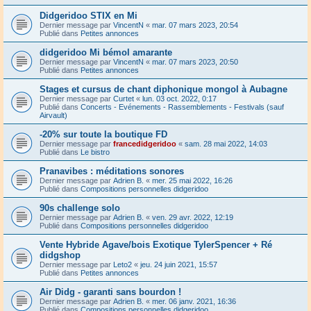
Didgeridoo STIX en Mi
Dernier message par
VincentN
«
mar. 07 mars 2023, 20:54
Publié dans
Petites annonces
didgeridoo Mi bémol amarante
Dernier message par
VincentN
«
mar. 07 mars 2023, 20:50
Publié dans
Petites annonces
Stages et cursus de chant diphonique mongol à Aubagne
Dernier message par
Curtet
«
lun. 03 oct. 2022, 0:17
Publié dans
Concerts - Evénements - Rassemblements - Festivals (sauf
Airvault)
-20% sur toute la boutique FD
Dernier message par
francedidgeridoo
«
sam. 28 mai 2022, 14:03
Publié dans
Le bistro
Pranavibes : méditations sonores
Dernier message par
Adrien B.
«
mer. 25 mai 2022, 16:26
Publié dans
Compositions personnelles didgeridoo
90s challenge solo
Dernier message par
Adrien B.
«
ven. 29 avr. 2022, 12:19
Publié dans
Compositions personnelles didgeridoo
Vente Hybride Agave/bois Exotique TylerSpencer + Ré
didgshop
Dernier message par
Leto2
«
jeu. 24 juin 2021, 15:57
Publié dans
Petites annonces
Air Didg - garanti sans bourdon !
Dernier message par
Adrien B.
«
mer. 06 janv. 2021, 16:36
Publié dans
Compositions personnelles didgeridoo