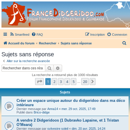
France Didgeridoo
Didgeridoo et Guimbarde sur France Didgeridoo - retrouvez la communauté.
Smartfeed
FAQ
Inscription
Connexion
R
Accueil du forum
Rechercher
Sujets sans réponse
e
Sujets sans réponse
c
Aller sur la recherche avancée
h
Rechercher
Recherche avancée
e
La recherche a retourné plus de 1000 résultats
r
Page
1
sur
20
1
2
3
4
5
20
Suivant
…
c
h
Sujets
e
Créer un espace unique autour du didgeridoo dans ma déco
intérieure
r
Dernier message par
Anna14
«
mer. 29 oct. 2025, 17:49
Publié dans
Brico-didge
A vendre 2 Didgeridoos (1 Dubravko Lapaine, et 1 Tristan
O'Meara)
Dernier message par
sylvestre soleil
«
dim. 20 avr. 2025, 14:24