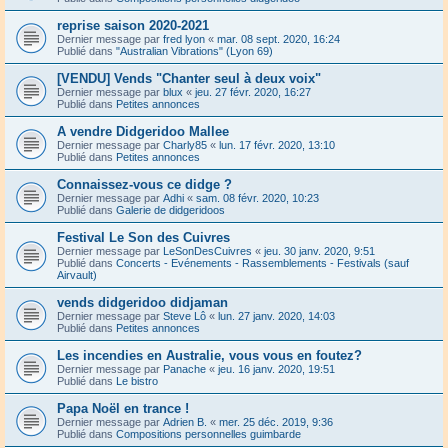
reprise saison 2020-2021
Dernier message par
fred lyon
«
mar. 08 sept. 2020, 16:24
Publié dans
"Australian Vibrations" (Lyon 69)
[VENDU] Vends "Chanter seul à deux voix"
Dernier message par
blux
«
jeu. 27 févr. 2020, 16:27
Publié dans
Petites annonces
A vendre Didgeridoo Mallee
Dernier message par
Charly85
«
lun. 17 févr. 2020, 13:10
Publié dans
Petites annonces
Connaissez-vous ce didge ?
Dernier message par
Adhi
«
sam. 08 févr. 2020, 10:23
Publié dans
Galerie de didgeridoos
Festival Le Son des Cuivres
Dernier message par
LeSonDesCuivres
«
jeu. 30 janv. 2020, 9:51
Publié dans
Concerts - Evénements - Rassemblements - Festivals (sauf
Airvault)
vends didgeridoo didjaman
Dernier message par
Steve Lô
«
lun. 27 janv. 2020, 14:03
Publié dans
Petites annonces
Les incendies en Australie, vous vous en foutez?
Dernier message par
Panache
«
jeu. 16 janv. 2020, 19:51
Publié dans
Le bistro
Papa Noël en trance !
Dernier message par
Adrien B.
«
mer. 25 déc. 2019, 9:36
Publié dans
Compositions personnelles guimbarde