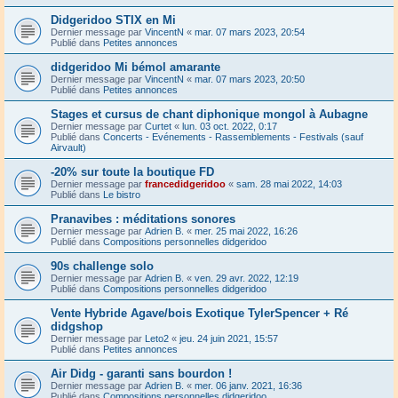
Didgeridoo STIX en Mi
Dernier message par
VincentN
«
mar. 07 mars 2023, 20:54
Publié dans
Petites annonces
didgeridoo Mi bémol amarante
Dernier message par
VincentN
«
mar. 07 mars 2023, 20:50
Publié dans
Petites annonces
Stages et cursus de chant diphonique mongol à Aubagne
Dernier message par
Curtet
«
lun. 03 oct. 2022, 0:17
Publié dans
Concerts - Evénements - Rassemblements - Festivals (sauf
Airvault)
-20% sur toute la boutique FD
Dernier message par
francedidgeridoo
«
sam. 28 mai 2022, 14:03
Publié dans
Le bistro
Pranavibes : méditations sonores
Dernier message par
Adrien B.
«
mer. 25 mai 2022, 16:26
Publié dans
Compositions personnelles didgeridoo
90s challenge solo
Dernier message par
Adrien B.
«
ven. 29 avr. 2022, 12:19
Publié dans
Compositions personnelles didgeridoo
Vente Hybride Agave/bois Exotique TylerSpencer + Ré
didgshop
Dernier message par
Leto2
«
jeu. 24 juin 2021, 15:57
Publié dans
Petites annonces
Air Didg - garanti sans bourdon !
Dernier message par
Adrien B.
«
mer. 06 janv. 2021, 16:36
Publié dans
Compositions personnelles didgeridoo