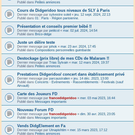
Publié dans
Petites annonces
Cours de Didgeridoo tous niveaux de SLY à Paris
Dernier message par
sylvestre soleil
«
jeu. 12 sept. 2024, 22:13
Publié dans
01 : Paris - Région parisienne.
Présentation et conseils premier bébé !!
Dernier message par
petitcol
«
mar. 02 juil. 2024, 14:54
Publié dans
Brico-didge
Juste un délire teste
Dernier message par
johok
«
mar. 23 avr. 2024, 17:45
Publié dans
Compositions personnelles guimbarde
Destockage (prix libre) de mes CDs de Malaram !!
Dernier message par
Trias Sylvain
«
mar. 12 mars 2024, 19:37
Publié dans
Petites annonces
Prestations Didgeridoo/ concert dans établissement privé
Dernier message par
parcaustralien
«
jeu. 14 déc. 2023, 13:00
Publié dans
Concerts - Evénements - Rassemblements - Festivals (sauf
Airvault)
Carte des Joueurs FD
Dernier message par
francedidgeridoo
«
mer. 03 mai 2023, 16:44
Publié dans
Messages importants
Nouveau Forum FD
Dernier message par
francedidgeridoo
«
dim. 30 avr. 2023, 23:05
Publié dans
Messages importants
Vends DidgElement en Fa
Dernier message par
Utnapishtim
«
mer. 15 mars 2023, 17:12
Publié dans
Petites annonces