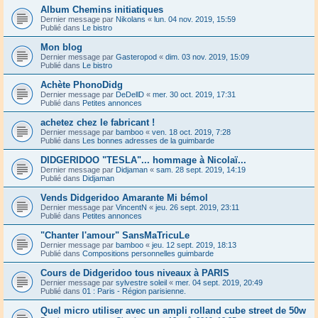
Album Chemins initiatiques
Dernier message par
Nikolans
«
lun. 04 nov. 2019, 15:59
Publié dans
Le bistro
Mon blog
Dernier message par
Gasteropod
«
dim. 03 nov. 2019, 15:09
Publié dans
Le bistro
Achète PhonoDidg
Dernier message par
DeDellD
«
mer. 30 oct. 2019, 17:31
Publié dans
Petites annonces
achetez chez le fabricant !
Dernier message par
bamboo
«
ven. 18 oct. 2019, 7:28
Publié dans
Les bonnes adresses de la guimbarde
DIDGERIDOO "TESLA"... hommage à Nicolaï...
Dernier message par
Didjaman
«
sam. 28 sept. 2019, 14:19
Publié dans
Didjaman
Vends Didgeridoo Amarante Mi bémol
Dernier message par
VincentN
«
jeu. 26 sept. 2019, 23:11
Publié dans
Petites annonces
"Chanter l'amour" SansMaTricuLe
Dernier message par
bamboo
«
jeu. 12 sept. 2019, 18:13
Publié dans
Compositions personnelles guimbarde
Cours de Didgeridoo tous niveaux à PARIS
Dernier message par
sylvestre soleil
«
mer. 04 sept. 2019, 20:49
Publié dans
01 : Paris - Région parisienne.
Quel micro utiliser avec un ampli rolland cube street de 50w