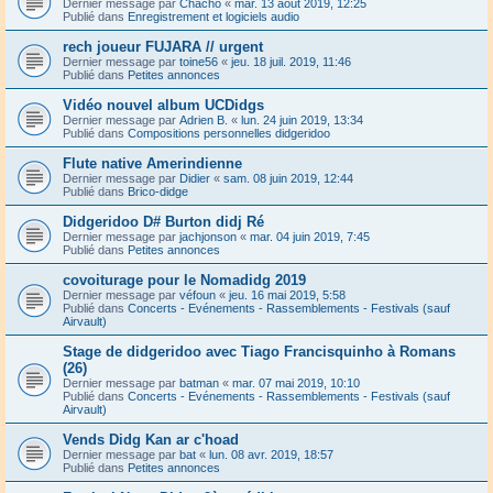
Dernier message par
Chacho
«
mar. 13 août 2019, 12:25
Publié dans
Enregistrement et logiciels audio
rech joueur FUJARA // urgent
Dernier message par
toine56
«
jeu. 18 juil. 2019, 11:46
Publié dans
Petites annonces
Vidéo nouvel album UCDidgs
Dernier message par
Adrien B.
«
lun. 24 juin 2019, 13:34
Publié dans
Compositions personnelles didgeridoo
Flute native Amerindienne
Dernier message par
Didier
«
sam. 08 juin 2019, 12:44
Publié dans
Brico-didge
Didgeridoo D# Burton didj Ré
Dernier message par
jachjonson
«
mar. 04 juin 2019, 7:45
Publié dans
Petites annonces
covoiturage pour le Nomadidg 2019
Dernier message par
véfoun
«
jeu. 16 mai 2019, 5:58
Publié dans
Concerts - Evénements - Rassemblements - Festivals (sauf
Airvault)
Stage de didgeridoo avec Tiago Francisquinho à Romans
(26)
Dernier message par
batman
«
mar. 07 mai 2019, 10:10
Publié dans
Concerts - Evénements - Rassemblements - Festivals (sauf
Airvault)
Vends Didg Kan ar c'hoad
Dernier message par
bat
«
lun. 08 avr. 2019, 18:57
Publié dans
Petites annonces