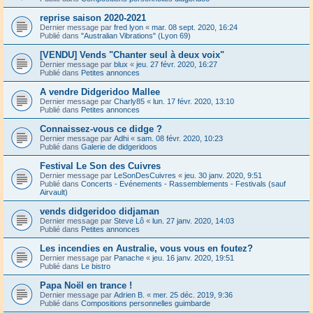
reprise saison 2020-2021
Dernier message par
fred lyon
«
mar. 08 sept. 2020, 16:24
Publié dans
"Australian Vibrations" (Lyon 69)
[VENDU] Vends "Chanter seul à deux voix"
Dernier message par
blux
«
jeu. 27 févr. 2020, 16:27
Publié dans
Petites annonces
A vendre Didgeridoo Mallee
Dernier message par
Charly85
«
lun. 17 févr. 2020, 13:10
Publié dans
Petites annonces
Connaissez-vous ce didge ?
Dernier message par
Adhi
«
sam. 08 févr. 2020, 10:23
Publié dans
Galerie de didgeridoos
Festival Le Son des Cuivres
Dernier message par
LeSonDesCuivres
«
jeu. 30 janv. 2020, 9:51
Publié dans
Concerts - Evénements - Rassemblements - Festivals (sauf
Airvault)
vends didgeridoo didjaman
Dernier message par
Steve Lô
«
lun. 27 janv. 2020, 14:03
Publié dans
Petites annonces
Les incendies en Australie, vous vous en foutez?
Dernier message par
Panache
«
jeu. 16 janv. 2020, 19:51
Publié dans
Le bistro
Papa Noël en trance !
Dernier message par
Adrien B.
«
mer. 25 déc. 2019, 9:36
Publié dans
Compositions personnelles guimbarde