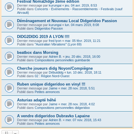
Festival NomaDidge 2ème édition
Dernier message par
kurungai
«
jeu. 04 avr. 2019, 8:53
Publié dans
Concerts - Evénements - Rassemblements - Festivals (sauf
Airvault)
Déménagement et Nouveau Local Didgeridoo Passion
Dernier message par
kurungai
«
lun. 04 mars 2019, 8:08
Publié dans
Didgeridoo Passion
DIDG2DIDG 2019 A LYON !!!!
Dernier message par
fred lyon
«
mar. 05 févr. 2019, 11:21
Publié dans
"Australian Vibrations" (Lyon 69)
beatbox dans Morsing
Dernier message par
Adrien B.
«
jeu. 20 déc. 2018, 16:00
Publié dans
Compositions personnelles guimbarde
Cherche joueurs didg Noyon/Compiègne
Dernier message par
Débutdidg
«
lun. 10 déc. 2018, 18:11
Publié dans
02 : Région Nord-Ouest
Ruben unique didgeridoo en vinyl !!!
Dernier message par
Jaime
«
mer. 28 nov. 2018, 5:51
Publié dans
Petites annonces
Asturias adapté héhé
Dernier message par
Jaime
«
mer. 28 nov. 2018, 4:02
Publié dans
Compositions personnelles didgeridoo
A vendre didgeridoo Dubravko Lapaine
Dernier message par
Adrien B.
«
mer. 07 nov. 2018, 15:43
Publié dans
Petites annonces