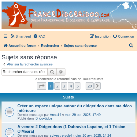
France Didgeridoo
Didgeridoo et Guimbarde sur France Didgeridoo - retrouvez la communauté.
Smartfeed
FAQ
Inscription
Connexion
R
Accueil du forum
Rechercher
Sujets sans réponse
e
Sujets sans réponse
c
Aller sur la recherche avancée
h
Rechercher
Recherche avancée
e
La recherche a retourné plus de 1000 résultats
r
Page
1
sur
20
1
2
3
4
5
20
Suivant
…
c
h
Sujets
e
Créer un espace unique autour du didgeridoo dans ma déco
intérieure
r
Dernier message par
Anna14
«
mer. 29 oct. 2025, 17:49
Publié dans
Brico-didge
A vendre 2 Didgeridoos (1 Dubravko Lapaine, et 1 Tristan
O'Meara)
Dernier message par
sylvestre soleil
«
dim. 20 avr. 2025, 14:24