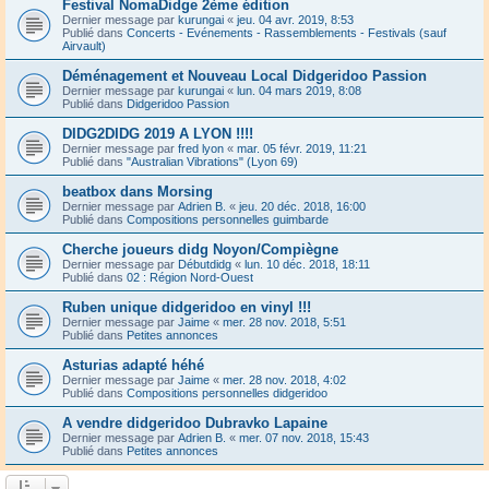
Festival NomaDidge 2ème édition
Dernier message par
kurungai
«
jeu. 04 avr. 2019, 8:53
Publié dans
Concerts - Evénements - Rassemblements - Festivals (sauf
Airvault)
Déménagement et Nouveau Local Didgeridoo Passion
Dernier message par
kurungai
«
lun. 04 mars 2019, 8:08
Publié dans
Didgeridoo Passion
DIDG2DIDG 2019 A LYON !!!!
Dernier message par
fred lyon
«
mar. 05 févr. 2019, 11:21
Publié dans
"Australian Vibrations" (Lyon 69)
beatbox dans Morsing
Dernier message par
Adrien B.
«
jeu. 20 déc. 2018, 16:00
Publié dans
Compositions personnelles guimbarde
Cherche joueurs didg Noyon/Compiègne
Dernier message par
Débutdidg
«
lun. 10 déc. 2018, 18:11
Publié dans
02 : Région Nord-Ouest
Ruben unique didgeridoo en vinyl !!!
Dernier message par
Jaime
«
mer. 28 nov. 2018, 5:51
Publié dans
Petites annonces
Asturias adapté héhé
Dernier message par
Jaime
«
mer. 28 nov. 2018, 4:02
Publié dans
Compositions personnelles didgeridoo
A vendre didgeridoo Dubravko Lapaine
Dernier message par
Adrien B.
«
mer. 07 nov. 2018, 15:43
Publié dans
Petites annonces