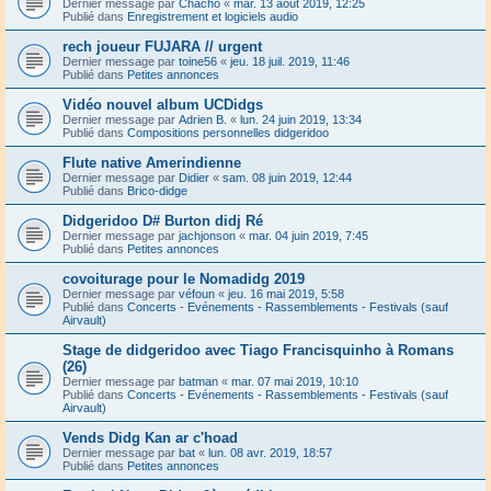
Dernier message par
Chacho
«
mar. 13 août 2019, 12:25
Publié dans
Enregistrement et logiciels audio
rech joueur FUJARA // urgent
Dernier message par
toine56
«
jeu. 18 juil. 2019, 11:46
Publié dans
Petites annonces
Vidéo nouvel album UCDidgs
Dernier message par
Adrien B.
«
lun. 24 juin 2019, 13:34
Publié dans
Compositions personnelles didgeridoo
Flute native Amerindienne
Dernier message par
Didier
«
sam. 08 juin 2019, 12:44
Publié dans
Brico-didge
Didgeridoo D# Burton didj Ré
Dernier message par
jachjonson
«
mar. 04 juin 2019, 7:45
Publié dans
Petites annonces
covoiturage pour le Nomadidg 2019
Dernier message par
véfoun
«
jeu. 16 mai 2019, 5:58
Publié dans
Concerts - Evénements - Rassemblements - Festivals (sauf
Airvault)
Stage de didgeridoo avec Tiago Francisquinho à Romans
(26)
Dernier message par
batman
«
mar. 07 mai 2019, 10:10
Publié dans
Concerts - Evénements - Rassemblements - Festivals (sauf
Airvault)
Vends Didg Kan ar c'hoad
Dernier message par
bat
«
lun. 08 avr. 2019, 18:57
Publié dans
Petites annonces