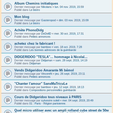
Album Chemins initiatiques
Dernier message par
Nikolans
«
lun. 04 nov. 2019, 15:59
Publié dans
Le bistro
Mon blog
Dernier message par
Gasteropod
«
dim. 03 nov. 2019, 15:09
Publié dans
Le bistro
Achète PhonoDidg
Dernier message par
DeDellD
«
mer. 30 oct. 2019, 17:31
Publié dans
Petites annonces
achetez chez le fabricant !
Dernier message par
bamboo
«
ven. 18 oct. 2019, 7:28
Publié dans
Les bonnes adresses de la guimbarde
DIDGERIDOO "TESLA"... hommage à Nicolaï...
Dernier message par
Didjaman
«
sam. 28 sept. 2019, 14:19
Publié dans
Didjaman
Vends Didgeridoo Amarante Mi bémol
Dernier message par
VincentN
«
jeu. 26 sept. 2019, 23:11
Publié dans
Petites annonces
"Chanter l'amour" SansMaTricuLe
Dernier message par
bamboo
«
jeu. 12 sept. 2019, 18:13
Publié dans
Compositions personnelles guimbarde
Cours de Didgeridoo tous niveaux à PARIS
Dernier message par
sylvestre soleil
«
mer. 04 sept. 2019, 20:49
Publié dans
01 : Paris - Région parisienne.
Quel micro utiliser avec un ampli rolland cube street de 50w