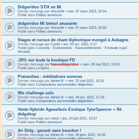
Didgeridoo STIX en Mi
Dernier message par
VincentN
«
mar. 07 mars 2023, 20:54
Publié dans
Petites annonces
didgeridoo Mi bémol amarante
Dernier message par
VincentN
«
mar. 07 mars 2023, 20:50
Publié dans
Petites annonces
Stages et cursus de chant diphonique mongol à Aubagne
Dernier message par
Curtet
«
lun. 03 oct. 2022, 0:17
Publié dans
Concerts - Evénements - Rassemblements - Festivals (sauf
Airvault)
-20% sur toute la boutique FD
Dernier message par
francedidgeridoo
«
sam. 28 mai 2022, 14:03
Publié dans
Le bistro
Pranavibes : méditations sonores
Dernier message par
Adrien B.
«
mer. 25 mai 2022, 16:26
Publié dans
Compositions personnelles didgeridoo
90s challenge solo
Dernier message par
Adrien B.
«
ven. 29 avr. 2022, 12:19
Publié dans
Compositions personnelles didgeridoo
Vente Hybride Agave/bois Exotique TylerSpencer + Ré
didgshop
Dernier message par
Leto2
«
jeu. 24 juin 2021, 15:57
Publié dans
Petites annonces
Air Didg - garanti sans bourdon !
Dernier message par
Adrien B.
«
mer. 06 janv. 2021, 16:36
Publié dans
Compositions personnelles didgeridoo