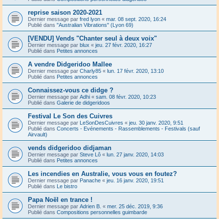
reprise saison 2020-2021
Dernier message par
fred lyon
«
mar. 08 sept. 2020, 16:24
Publié dans
"Australian Vibrations" (Lyon 69)
[VENDU] Vends "Chanter seul à deux voix"
Dernier message par
blux
«
jeu. 27 févr. 2020, 16:27
Publié dans
Petites annonces
A vendre Didgeridoo Mallee
Dernier message par
Charly85
«
lun. 17 févr. 2020, 13:10
Publié dans
Petites annonces
Connaissez-vous ce didge ?
Dernier message par
Adhi
«
sam. 08 févr. 2020, 10:23
Publié dans
Galerie de didgeridoos
Festival Le Son des Cuivres
Dernier message par
LeSonDesCuivres
«
jeu. 30 janv. 2020, 9:51
Publié dans
Concerts - Evénements - Rassemblements - Festivals (sauf
Airvault)
vends didgeridoo didjaman
Dernier message par
Steve Lô
«
lun. 27 janv. 2020, 14:03
Publié dans
Petites annonces
Les incendies en Australie, vous vous en foutez?
Dernier message par
Panache
«
jeu. 16 janv. 2020, 19:51
Publié dans
Le bistro
Papa Noël en trance !
Dernier message par
Adrien B.
«
mer. 25 déc. 2019, 9:36
Publié dans
Compositions personnelles guimbarde