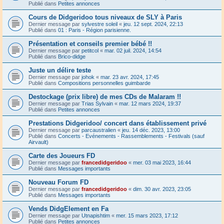
Publié dans
Petites annonces
Cours de Didgeridoo tous niveaux de SLY à Paris
Dernier message par
sylvestre soleil
«
jeu. 12 sept. 2024, 22:13
Publié dans
01 : Paris - Région parisienne.
Présentation et conseils premier bébé !!
Dernier message par
petitcol
«
mar. 02 juil. 2024, 14:54
Publié dans
Brico-didge
Juste un délire teste
Dernier message par
johok
«
mar. 23 avr. 2024, 17:45
Publié dans
Compositions personnelles guimbarde
Destockage (prix libre) de mes CDs de Malaram !!
Dernier message par
Trias Sylvain
«
mar. 12 mars 2024, 19:37
Publié dans
Petites annonces
Prestations Didgeridoo/ concert dans établissement privé
Dernier message par
parcaustralien
«
jeu. 14 déc. 2023, 13:00
Publié dans
Concerts - Evénements - Rassemblements - Festivals (sauf
Airvault)
Carte des Joueurs FD
Dernier message par
francedidgeridoo
«
mer. 03 mai 2023, 16:44
Publié dans
Messages importants
Nouveau Forum FD
Dernier message par
francedidgeridoo
«
dim. 30 avr. 2023, 23:05
Publié dans
Messages importants
Vends DidgElement en Fa
Dernier message par
Utnapishtim
«
mer. 15 mars 2023, 17:12
Publié dans
Petites annonces