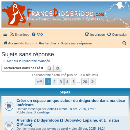
France Didgeridoo
Didgeridoo et Guimbarde sur France Didgeridoo - retrouvez la communauté.
Smartfeed
FAQ
Inscription
Connexion
R
Accueil du forum
Rechercher
Sujets sans réponse
e
Sujets sans réponse
c
Aller sur la recherche avancée
h
Rechercher
Recherche avancée
e
La recherche a retourné plus de 1000 résultats
r
Page
1
sur
20
1
2
3
4
5
20
Suivant
…
c
h
Sujets
e
Créer un espace unique autour du didgeridoo dans ma déco
intérieure
r
Dernier message par
Anna14
«
mer. 29 oct. 2025, 17:49
Publié dans
Brico-didge
A vendre 2 Didgeridoos (1 Dubravko Lapaine, et 1 Tristan
O'Meara)
Dernier message par
sylvestre soleil
«
dim. 20 avr. 2025, 14:24