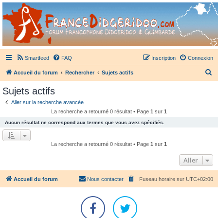
France Didgeridoo
Didgeridoo et Guimbarde sur France Didgeridoo - retrouvez la communauté.
Smartfeed
FAQ
Inscription
Connexion
R
Accueil du forum
Rechercher
Sujets actifs
e
Sujets actifs
c
Aller sur la recherche avancée
h
La recherche a retourné 0 résultat • Page
1
sur
1
e
Aucun résultat ne correspond aux termes que vous avez spécifiés.
r
c
La recherche a retourné 0 résultat • Page
1
sur
1
h
Aller
e
r
Accueil du forum
Nous contacter
Fuseau horaire sur
UTC+02:00