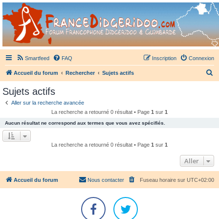
France Didgeridoo
Didgeridoo et Guimbarde sur France Didgeridoo - retrouvez la communauté.
Smartfeed
FAQ
Inscription
Connexion
R
Accueil du forum
Rechercher
Sujets actifs
e
Sujets actifs
c
Aller sur la recherche avancée
h
La recherche a retourné 0 résultat • Page
1
sur
1
e
Aucun résultat ne correspond aux termes que vous avez spécifiés.
r
c
La recherche a retourné 0 résultat • Page
1
sur
1
h
Aller
e
r
Accueil du forum
Nous contacter
Fuseau horaire sur
UTC+02:00