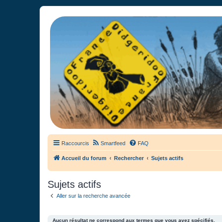
France Didgeridoo
Didgeridoo et Guimbarde sur France Didgeridoo - retrouvez la commun
Raccourcis
Smartfeed
FAQ
Accueil du forum
Rechercher
Sujets actifs
Sujets actifs
Aller sur la recherche avancée
Aucun résultat ne correspond aux termes que vous avez spécifiés.