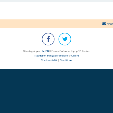
Nous
Développé par
phpBB
® Forum Software © phpBB Limited
Traduction française officielle
©
Qiaeru
Confidentialité
|
Conditions